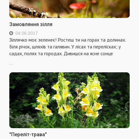
Замовляння зілля
04.06.2017
Зіллячко моє зеленеє! Ростеш ти на горах та долинах.
Біля річок, шляхів та галявин. У лісах та перелісках; у
садах, полях та городах. Дивишся на ясне сонце
...
"Переліт-трава"