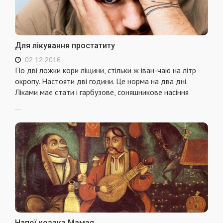
Для лікування простатиту
02.12.2016
По дві ложки кори ліщини, стільки ж іван-чаю на літр
окропу. Настояти дві години. Це норма на два дні.
Ліками має стати і гарбузове, соняшникове насіння
...
Напої козака Мамая