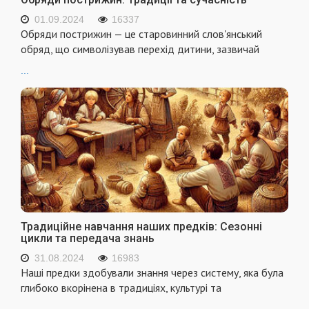
01.09.2024
16337
Обряди пострижин — це старовинний слов'янський
обряд, що символізував перехід дитини, зазвичай
...
Традиційне навчання наших предків: Сезонні
цикли та передача знань
31.08.2024
16983
Наші предки здобували знання через систему, яка була
глибоко вкорінена в традиціях, культурі та
...