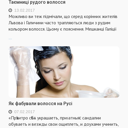
Таємниці рудого волосся
13.02.2017
Можливо ви теж підмічали, що серед корінних жителів
Львова і Галичини часто трапляються люди з рудим
кольором волосся. Цьому є пояснення. Мешканці Галіції
...
Як фабували волосся на Русі
07.02.2017
«Прѣхитро сѣбѧ украшаетъ, приıатныѥ сандалии
обуваетъ и везжды свои ощиплетъ, и доухами учинитъ,