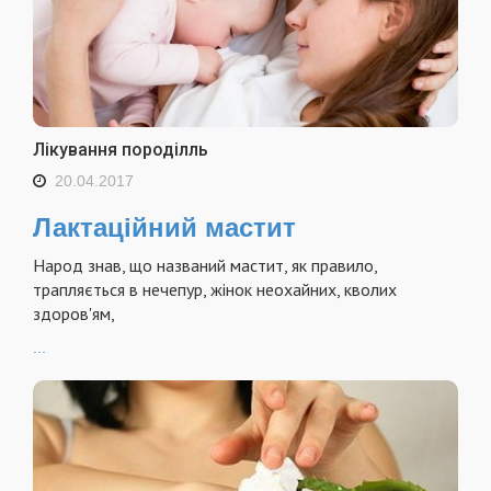
Лікування породілль
20.04.2017
Лактаційний мастит
Народ знав, що названий мастит, як правило,
трапляється в нечепур, жінок неохайних, кволих
здоров'ям,
...