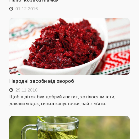
01.12.2016
Народні засоби від хвороб
29.11.2016
Щоб у діток був добрий апетит, хотілося їм їсти,
давали ягідок, свіжої капусточки, чай з м’яти.