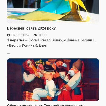
Вересневі свята 2024 року
02.09.2024
16115
1 вересня
— Посвіт (свято Вогню, «Свіччине Весілля»,
«Весілля Комина»). День
...
Обряди пострижин: Традиції та сучасність