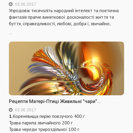
03.06.2017
Упродовж тисячоліть народний інтелект та поетична
фантазія прагне виняткової досконалості життя та
буття, справедливості, любові, добра і, звичайно,
...
Рецепти Матері-Птиці Живильні "чари"...
03.06.2017
1.
Кореневища пирію повзучого 400 г
Трава парила звичайного 200 г
Трава череди трироздільної 100 г