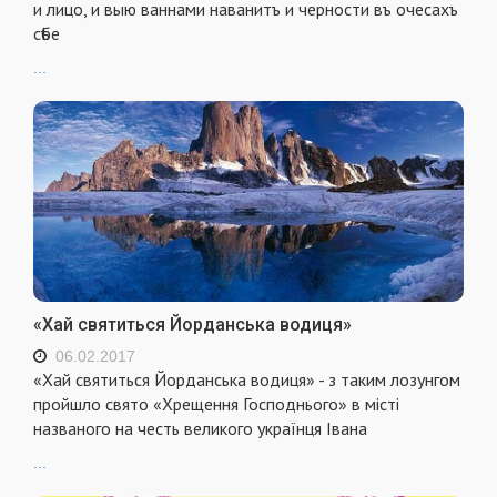
и лицо, и выю ваннами наванитъ и черности въ очесахъ
сѣбе
...
«Хай святиться Йорданська водиця»
06.02.2017
«Хай святиться Йорданська водиця» - з таким лозунгом
пройшло свято «Хрещення Господнього» в місті
названого на честь великого українця Івана
...