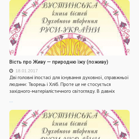
Вість про Живу — природню їжу (поживу)
18.01.2017
Дві головні іпостасі для існування духовної, справжньої
людини: Творець і Хліб. Проте це не стосується
західного-матеріалістичного світогляду. В давніх
...