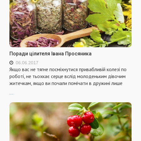
Поради цілителя Івана Просяника
06.06.2017
Якщо вас не тягне посміхнутися привабливій колезі по
роботі, не тьохкає серце вслід молоденьким дівочим
житечкам, якщо ви почали помічати в дружині лише
...