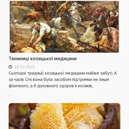
Таємниці козацької медицини
10.12.2021
Сьогодні традиції козацької медицини майже забуті. А
за часів Січі вона була засобом підтримки не лише
фізичного, а й духовного здоров’я козаків,
...