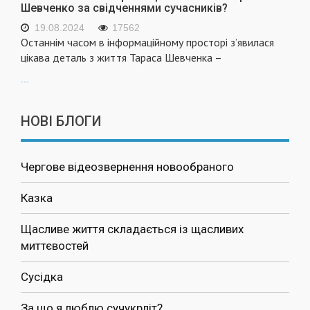
Шевченко за свідченнями сучасників?
19.08.2024
17562
Останнім часом в інформаційному просторі з’явилася
цікава деталь з життя Тараса Шевченка –
...
НОВІ БЛОГИ
Чергове відеозвернення новообраного
Казка
Щасливе життя складається із щасливих
миттєвостей
Сусідка
За що я люблю сучукрліт?