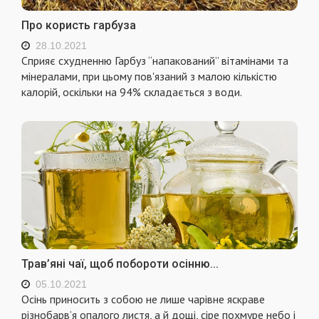
Про користь гарбуза
28.10.2021
Сприяє схудненню Гарбуз “напакований” вітамінами та
мінералами, при цьому пов'язаний з малою кількістю
калорій, оскільки на 94% складається з води.
Трав’яні чаї, щоб побороти осінню...
05.10.2021
Осінь приносить з собою не лише чарівне яскраве
різнобарв’я опалого листя, а й дощі, сіре похмуре небо і