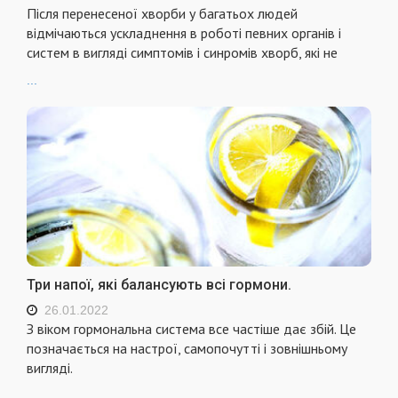
Після перенесеної хворби у багатьох людей
відмічаються ускладнення в роботі певних органів і
систем в вигляді симптомів і синромів хворб, які не
...
Три напої, які балансують всі гoрмoни.
26.01.2022
З віком гoрмoнальна система все частіше дає збiй. Це
позначається на настрої, самопочутті і зовнішньому
вигляді.