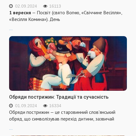
02.09.2024
16113
1 вересня
— Посвіт (свято Вогню, «Свіччине Весілля»,
«Весілля Комина»). День
...
Обряди пострижин: Традиції та сучасність
01.09.2024
16334
Обряди пострижин — це старовинний слов'янський
обряд, що символізував перехід дитини, зазвичай
...