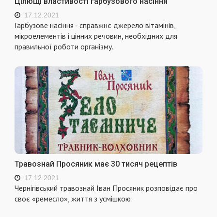
Цілющі властивості гарбузового насіння
17.12.2021
Гарбузове насіння - справжнє джерело вітамінів,
мікроелементів і цінних речовин, необхідних для
правильної роботи організму.
Травознай Просяник має 30 тисяч рецептів
17.12.2021
Чернігівський травознай Іван Просяник розповідає про
своє «ремесло», життя з усмішкою: