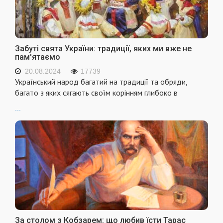
Забуті свята України: традиції, яких ми вже не
пам'ятаємо
20.08.2024
17739
Український народ багатий на традиції та обряди,
багато з яких сягають своїм корінням глибоко в
...
За столом з Кобзарем: що любив їсти Тарас