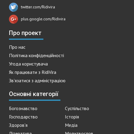
twitter.com/Ridivira
plus.google.com/Ridivira
Про проект
Про нас
Політика конфіденційності
Угода користувача
Як працювати з RidiVira
Зв'язатися з адміністрацією
Основні категорії
Богознавство
Суспільство
Господарство
Історія
Здоров'я
Медіа
Література
Молитвослов