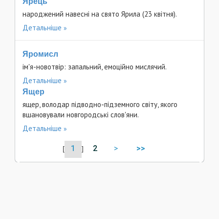
Ярець
народжений навесні на свято Ярила (23 квітня).
Детальніше
Яромисл
ім'я-новотвір: запальний, емоційно мислячий.
Детальніше
Ящер
ящер, володар підводно-підземного світу, якого
вшановували новгородські слов'яни.
Детальніше
1
2
>
>>
[
]