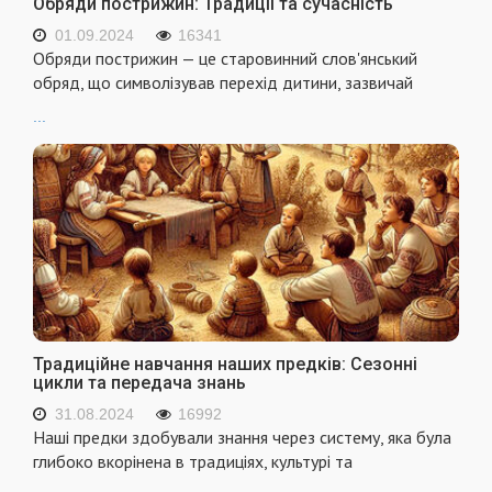
Обряди пострижин: Традиції та сучасність
01.09.2024
16341
Обряди пострижин — це старовинний слов'янський
обряд, що символізував перехід дитини, зазвичай
...
Традиційне навчання наших предків: Сезонні
цикли та передача знань
31.08.2024
16992
Наші предки здобували знання через систему, яка була
глибоко вкорінена в традиціях, культурі та