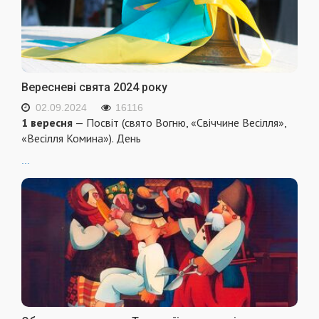
Вересневі свята 2024 року
02.09.2024
16116
1 вересня
— Посвіт (свято Вогню, «Свіччине Весілля»,
«Весілля Комина»). День
...