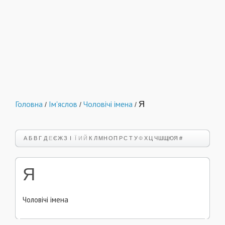
Головна
Ім'яслов
Чоловічі імена
Я
/
/
/
А
Б
В
Г
Д
Е
Є
Ж
З
І
Ї
И
Й
К
Л
М
Н
О
П
Р
С
Т
У
Ф
Х
Ц
Ч
Ш
Щ
Ю
Я
#
Я
Чоловічі імена