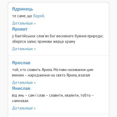
Ядринець
те саме, що
Ядрей
.
Детальніше
Яровит
у балтійських слов'ян Бог весняного буяння природи;
зберігся запис промови жерця храму
Детальніше
Ярослав
той, хто славить Ярила. Мотиви називання цим
іменем – народження на свято Ярила, взагалі
Детальніше
Янислав
від янь – сам і слав – славити, хвалити, тобто –
самохвал.
Детальніше