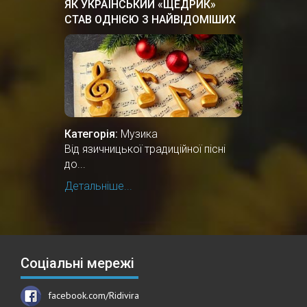
ЯК УКРАЇНСЬКИЙ «ЩЕДРИК»
СТАВ ОДНІЄЮ З НАЙВІДОМІШИХ
РІЗДВЯНИХ ПІСЕНЬ У СВІТІ
Категорія:
Музика
Від язичницької традиційної пісні
до...
Детальніше...
Соціальні мережі
facebook.com/Ridivira