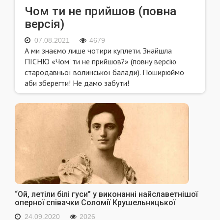
Чом ти не прийшов (повна
версія)
07.08.2021
4679
А ми знаємо лише чотири куплети. Знайшла
ПІСНЮ «Чом' ти не прийшов?» (повну версію
стародавньої волинської балади). Поширюймо
аби зберегти! Не дамо забути!
“Ой, летіли білі гуси” у виконанні найславетнішої
оперної співачки Соломiї Крушельницької
24.09.2020
2026