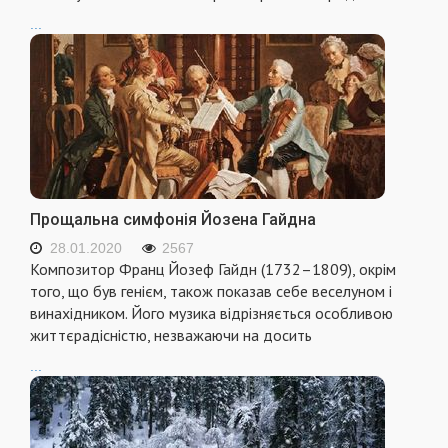
...
Прощальна симфонія Йозена Гайдна
28.01.2020
2567
Композитор Франц Йозеф Гайдн (1732–1809), окрім
того, що був генієм, також показав себе веселуном і
винахідником. Його музика відрізняється особливою
життєрадісністю, незважаючи на досить
...