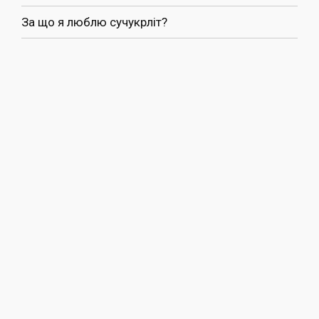
За що я люблю сучукрліт?