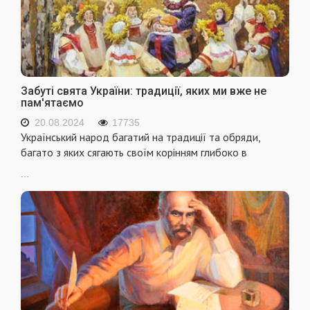
Забуті свята України: традиції, яких ми вже не
пам'ятаємо
20.08.2024
17735
Український народ багатий на традиції та обряди,
багато з яких сягають своїм корінням глибоко в
...