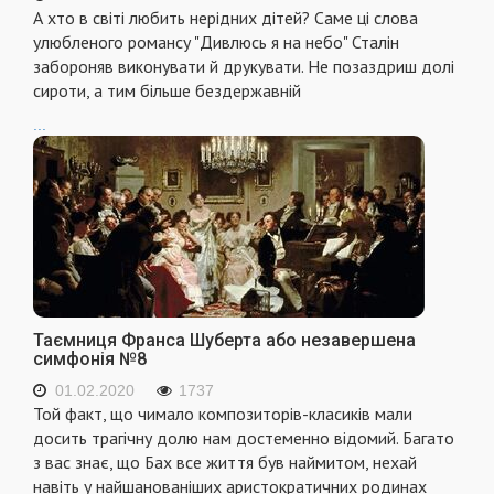
А хто в світі любить нерідних дітей? Саме ці слова
улюбленого романсу "Дивлюсь я на небо" Сталін
забороняв виконувати й друкувати. Не позаздриш долі
сироти, а тим більше бездержавній
...
Таємниця Франса Шуберта або незавершена
симфонія №8
01.02.2020
1737
Той факт, що чимало композиторів-класиків мали
досить трагічну долю нам достеменно відомий. Багато
з вас знає, що Бах все життя був наймитом, нехай
навіть у найшанованіших аристократичних родинах