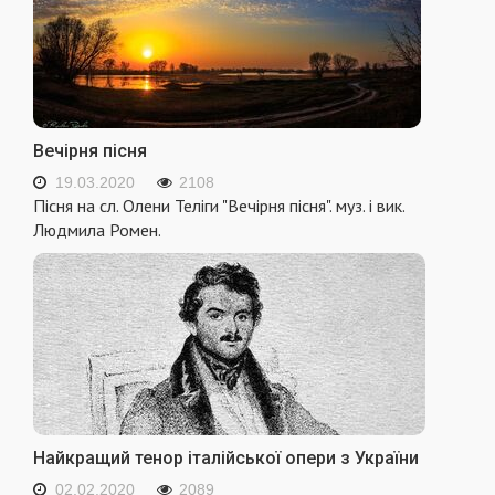
Вечірня пісня
19.03.2020
2108
Пісня на сл. Олени Теліги "Вечірня пісня". муз. і вик.
Людмила Ромен.
Найкращий тенор італійської опери з України
02.02.2020
2089