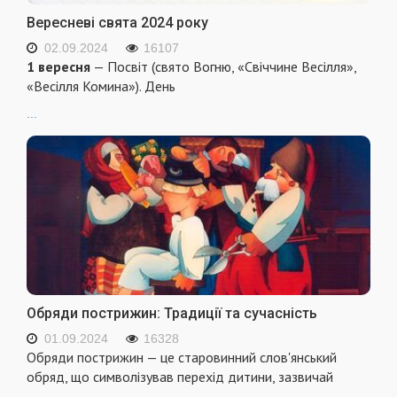
Вересневі свята 2024 року
02.09.2024
16107
1 вересня
— Посвіт (свято Вогню, «Свіччине Весілля»,
«Весілля Комина»). День
...
Обряди пострижин: Традиції та сучасність
01.09.2024
16328
Обряди пострижин — це старовинний слов'янський
обряд, що символізував перехід дитини, зазвичай