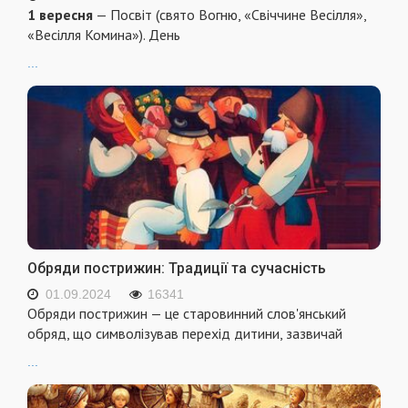
1 вересня
— Посвіт (свято Вогню, «Свіччине Весілля»,
«Весілля Комина»). День
...
Обряди пострижин: Традиції та сучасність
01.09.2024
16341
Обряди пострижин — це старовинний слов'янський
обряд, що символізував перехід дитини, зазвичай
...