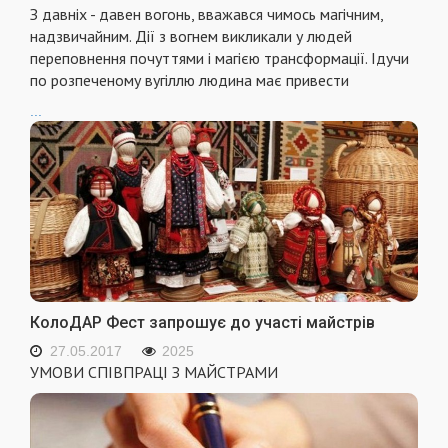
З давніх - давен вогонь, вважався чимось магічним,
надзвичайним. Дії з вогнем викликали у людей
переповнення почуттями і магією трансформації. Ідучи
по розпеченому вугіллю людина має привести
...
КолоДАР Фест запрошує до участі майстрів
27.05.2017
2025
УМОВИ СПІВПРАЦІ З МАЙСТРАМИ