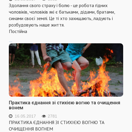
Здолання свого страху і болю - це робота гідних
чоловіків, чоловіків які є батьками, дідами, братами,
синами своєї землі. Це ті хто захищають, ладують і
розбудовують наше життя.
Постійна
...
Практика єднання зі стихією вогню та очищення
вонем
16.05.2017
2781
ПРАКТИКА ЄДНАННЯ ЗІ СТИХІЄЮ ВОГНЮ ТА
ОЧИЩЕННЯ ВОГНЕМ