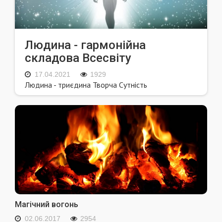
Людина - гармонійна
складова Всесвіту
17.04.2021
1929
Людина - триєдина Творча Сутність
Магічний вогонь
02.06.2017
2954