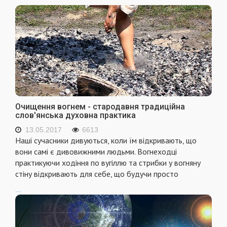
Очищення вогнем - стародавня традиційна
слов'янська духовна практика
13.05.2017
6613
Наші сучасники дивуються, коли їм відкривають, що
вони самі є дивовижними людьми. Вогнеходці
практикуючи ходіння по вугіллю та стрибки у вогняну
стіну відкривають для себе, що будучи просто
...