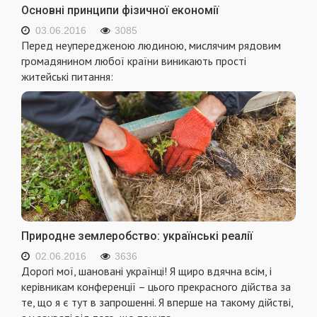
Основні принципи фізичної економії
03.06.2016
3085
Перед неупередженою людиною, мислячим рядовим
громадянином любої країни виникають простi
житейськi питання:
Природне землеробство: українські реалії
02.06.2016
3636
Дорогi мої, шанованi українцi! Я щиро вдячна всiм, i
керiвникам конференцiї – цього прекрасного дiйства за
те, що я є тут в запрошеннi. Я вперше на такому дiйствi,