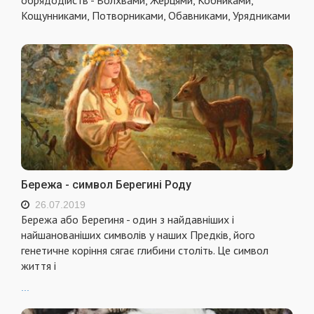
Кощунниками, Потворниками, Обавниками, Урядниками
Бережа - символ Берегині Роду
26.07.2019
Бережа або Берегиня - один з найдавніших і
найшанованіших символів у наших Предків, його
генетичне коріння сягає глибини століть. Це символ
життя і
...