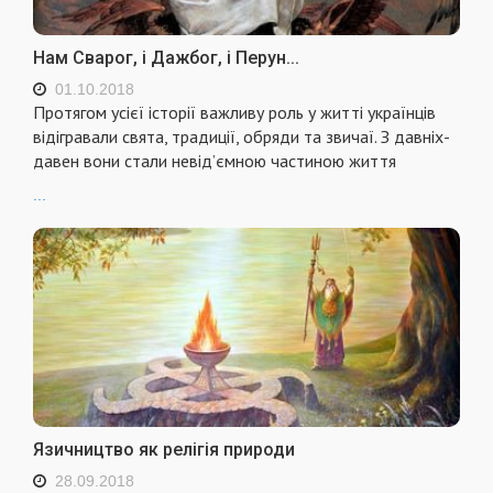
Нам Сварог, і Дажбог, і Перун...
01.10.2018
Протягом усієї історії важливу роль у житті українців
відігравали свята, традиції, обряди та звичаї. З давніх-
давен вони стали невід’ємною частиною життя
...
Язичництво як релігія природи
28.09.2018