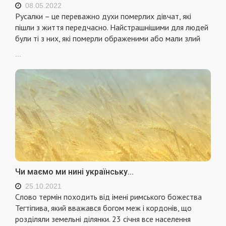
08.05.2022
Русалки – це переважно духи померлих дівчат, які
пішли з життя передчасно. Найстрашнішими для людей
були ті з них, які померли ображеними або мали злий
...
Чи маємо ми нині українську...
25.10.2021
Слово термін походить від імені римського божества
Тегтіпива, який вважався богом меж і кордонів, що
розділяли земельні ділянки. 23 січня все населення