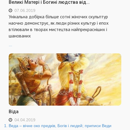
Великі Матері і Богині людства від...
07.06.2019
Унікальна добірка більше сотні жіночих скульптур
наочно демонструє, як люди різних культур і епох
втілювали в творах мистецтва найпрекрасніших і
шанованих
...
Віда
04.04.2019
Веда – вічне око предків, Богів і людей; приписи Веди