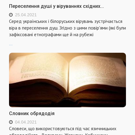
Переселення душі у віруваннях східних...
25.04.2021
Серед українських і білоруських вірувань зустрічається
віра в переселення душ. Згідно з цими повір'ями (які були
зафіксовані етнографами ще й на рубежі
...
Словник обрядодія
04.04.2021
Словеси, що використовуються під час язичницьких
обрядодійств - Волхвами, Жерцями, Кобниками,