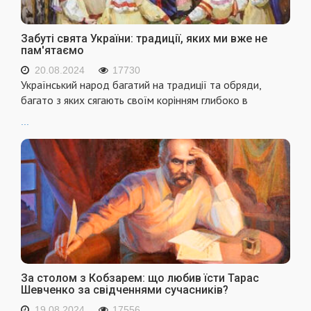
Забуті свята України: традиції, яких ми вже не
пам'ятаємо
20.08.2024
17730
Український народ багатий на традиції та обряди,
багато з яких сягають своїм корінням глибоко в
...
За столом з Кобзарем: що любив їсти Тарас
Шевченко за свідченнями сучасників?
19.08.2024
17556