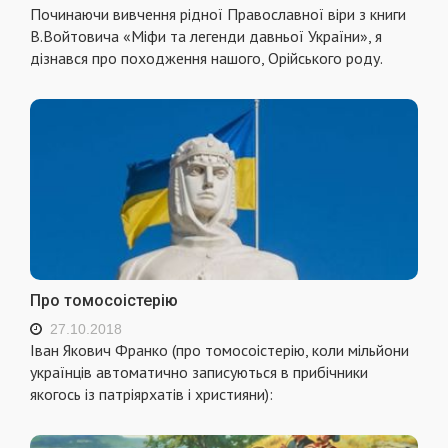
Починаючи вивчення рідної Православної віри з книги
В.Войтовича «Міфи та легенди давньої України», я
дізнався про походження нашого, Орійського роду.
Про томосоістерію
27.10.2018
Іван Якович Франко (про томосоістерію, коли мільйони
українців автоматично записуються в прибічники
якогось із патріярхатів і християни):