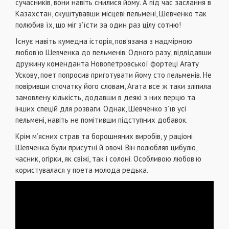
сучасників, вони навіть снилися йому. А під час заслання в
Казахстан, скуштувавши місцеві пельмені, Шевченко так
полюбив їх, що міг з’їсти за один раз цілу сотню!
Існує навіть кумедна історія, пов’язана з надмірною
любов’ю Шевченка до пельменів. Одного разу, відвідавши
дружину коменданта Новопетровської фортеці Агату
Ускову, поет попросив приготувати йому сто пельменів. Не
повіривши спочатку його словам, Агата все ж таки зліпила
замовлену кількість, додавши в деякі з них перцю та
інших спецій для розваги. Однак, Шевченко з’їв усі
пельмені, навіть не помітивши підступних добавок.
Крім м’ясних страв та борошняних виробів, у раціоні
Шевченка були присутні й овочі. Він полюбляв цибулю,
часник, огірки, як свіжі, так і солоні. Особливою любов’ю
користувалася у поета молода редька.