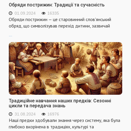
Обряди пострижин: Традиції та сучасність
01.09.2024
16335
Обряди пострижин — це старовинний слов'янський
обряд, що символізував перехід дитини, зазвичай
...
Традиційне навчання наших предків: Сезонні
цикли та передача знань
31.08.2024
16976
Наші предки здобували знання через систему, яка була
глибоко вкорінена в традиціях, культурі та