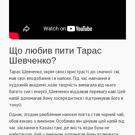
Що любив пити Тарас
Шевченко?
Тарас Шевченко, окрім своєї пристрасті до смачної їжі,
мав свої вподобання і в напоях. Під час навчання в
художній академії, коли творчість вимагала від нього
багато сил і енергії, Шевченко віддавав перевагу каві. Цей
напій допомагав йому зосередитися і підтримував його в
тонусі.
Однак, згодом улюбленим напоєм поета став чорний чай,
обов’язково з лимоном. Особливо він цінував цей напій під
час заслання в Казахстані, де якість води була не
найкращою. Чай з лимоном допомагав йому втамувати