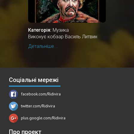
Категорія:
Музика
Виконує кобзар Василь Литвин
Детальніше...
Соціальні мережі
facebook.com/Ridivira
twitter.com/Ridivira
plus.google.com/Ridivira
Про проект