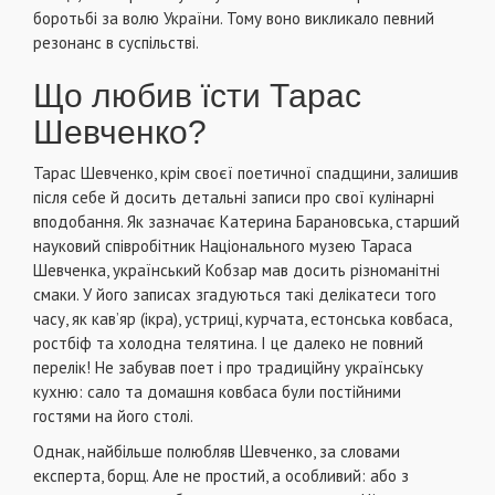
боротьбі за волю України. Тому воно викликало певний
резонанс в суспільстві.
Що любив їсти Тарас
Шевченко?
Тарас Шевченко, крім своєї поетичної спадщини, залишив
після себе й досить детальні записи про свої кулінарні
вподобання. Як зазначає Катерина Барановська, старший
науковий співробітник Національного музею Тараса
Шевченка, український Кобзар мав досить різноманітні
смаки. У його записах згадуються такі делікатеси того
часу, як кав’яр (ікра), устриці, курчата, естонська ковбаса,
ростбіф та холодна телятина. І це далеко не повний
перелік! Не забував поет і про традиційну українську
кухню: сало та домашня ковбаса були постійними
гостями на його столі.
Однак, найбільше полюбляв Шевченко, за словами
експерта, борщ. Але не простий, а особливий: або з