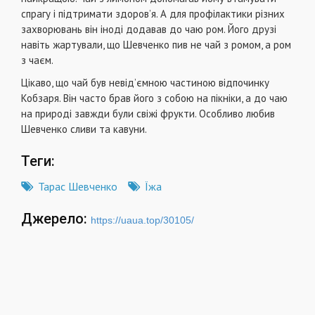
спрагу і підтримати здоров’я. А для профілактики різних
захворювань він іноді додавав до чаю ром. Його друзі
навіть жартували, що Шевченко пив не чай з ромом, а ром
з чаєм.
Цікаво, що чай був невід’ємною частиною відпочинку
Кобзаря. Він часто брав його з собою на пікніки, а до чаю
на природі завжди були свіжі фрукти. Особливо любив
Шевченко сливи та кавуни.
Теги:
Тарас Шевченко
Їжа
Джерело:
https://uaua.top/30105/