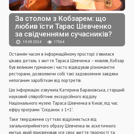
За столом з Кобзарем: що
любив їсти Тарас Шевченко
за свідченнями сучасників?
19.08.2024
17564
Останнім часом в інформаційному просторі з’явилася
цікава деталь з життя Тараса Шевченка – мовляв, Кобзар
був великим гурманом і часто відвідував різноманітні
ресторани, дозволяючи собі такі задоволення завдяки
непоганим заробіткам від портретів.
Цю інформацію озвучила Катерина Барановська, старший
науковий співробітник екскурсійного відділу
Національного музею Тараса Шевченка в Києві, під час
ефіру програми “Сніданок з 1+1”.
Таке твердження суттєво відрізняється від
загальноприйнятого образу Шевченка як аскетичного
митця, який присвячував усе своє життя творчості та