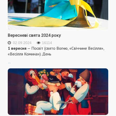
Вересневі свята 2024 року
02.09.2024
16114
1 вересня
— Посвіт (свято Вогню, «Свіччине Весілля»,
«Весілля Комина»). День
...