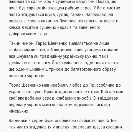
пшоном та салом, або з сушеними карасями. Цікаво, що
поет був справжнім знавцем рибних страв. У його листах
часто згадуються щука, судак, тарань. Наприклад, на
весілля зі своєю коханою Ликерою він просив надіслати
кілька десятків сушених карасів та запеченого
дніпровського ляща.
Таким чином, Тарас Шевченко виявляється не лише
геніальним поетом, а й людиною з вишуканими смаками,
яка цінувала як традиційну українську кухню, так і
делікатеси того часу. Його кулінарні вподобання стають
ще одним цікавим штрихом до багатогранного образу
великого українця.
Тарас Шевченко мав неабияку любов до їжі, особливо до
української кухні. Крім згаданих раніше страв, Кобзар мав
свої вподобання серед ковбасних виробів. Він віддавав
перевагу українським ковбаскам, відмовляючись від
німецьких.
Вареники з сиром були особливою слабкістю поета. Він
так часто згадував їх у листах і розмовах, що, за словами