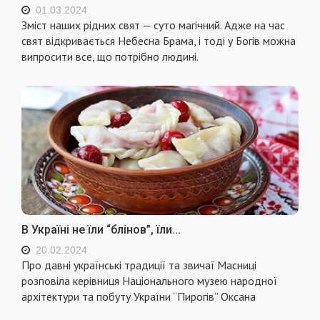
01.03.2024
Зміст наших рідних свят — суто магічний. Адже на час
свят відкривається Небесна Брама, і тоді у Богів можна
випросити все, що потрібно людині.
В Україні не їли “блінов”, їли...
20.02.2024
Про давні українські традиції та звичаї Масниці
розповіла керівниця Національного музею народної
архітектури та побуту України “Пирогів” Оксана
...