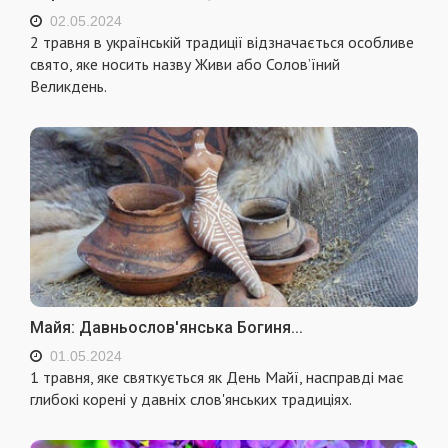
02.05.2024
2 травня в українській традиції відзначається особливе
свято, яке носить назву Живи або Солов’їний
Великдень.
Майя: Давньослов'янська Богиня...
01.05.2024
1 травня, яке святкується як День Майї, насправді має
глибокі корені у давніх слов'янських традиціях.