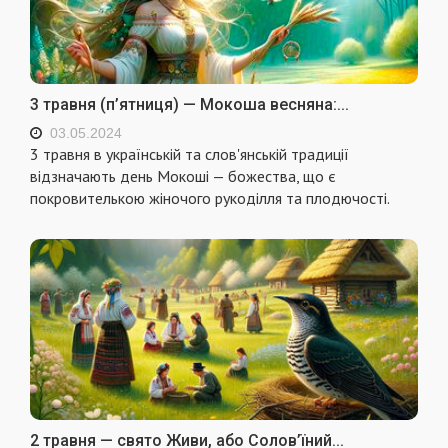
3 травня (п’ятниця) — Мокоша весняна:...
03.05.2024
3 травня в українській та слов'янській традиції
відзначають день Мокоші — божества, що є
покровителькою жіночого рукоділля та плодючості.
2 травня — свято Живи, або Солов’їний...