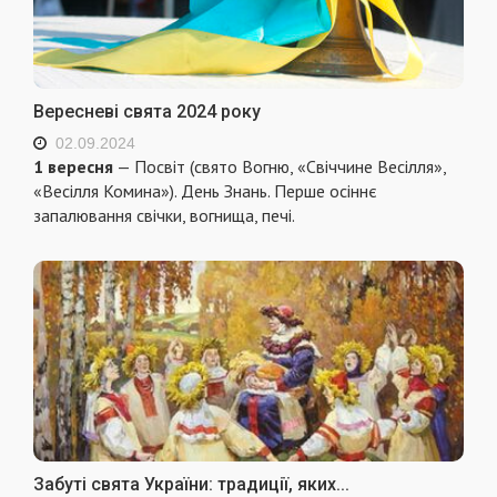
Вересневі свята 2024 року
02.09.2024
1 вересня
— Посвіт (свято Вогню, «Свіччине Весілля»,
«Весілля Комина»). День Знань. Перше осіннє
запалювання свічки, вогнища, печі.
Забуті свята України: традиції, яких...