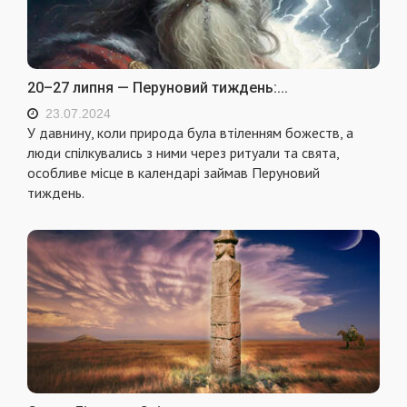
20–27 липня — Перуновий тиждень:...
23.07.2024
У давнину, коли природа була втіленням божеств, а
люди спілкувались з ними через ритуали та свята,
особливе місце в календарі займав Перуновий
тиждень.