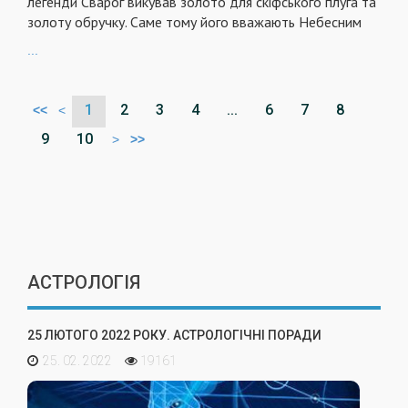
легенди Сварог викував золото для скіфського плуга та
золоту обручку. Саме тому його вважають Небесним
...
1
2
3
4
...
6
7
8
<<
<
9
10
>
>>
АСТРОЛОГІЯ
25 ЛЮТОГО 2022 РОКУ. АСТРОЛОГІЧНІ ПОРАДИ
25. 02. 2022
19161