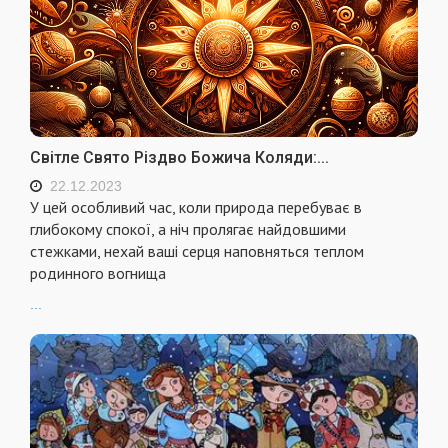
Світле Свято Різдво Божича Коляди:...
22.12.2023
У цей особливий час, коли природа перебуває в
глибокому спокої, а ніч пролягає найдовшими
стежками, нехай ваші серця наповняться теплом
родинного вогнища
...