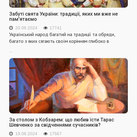
Забуті свята України: традиції, яких ми вже не
пам'ятаємо
20.08.2024
17741
Український народ багатий на традиції та обряди,
багато з яких сягають своїм корінням глибоко в
...
За столом з Кобзарем: що любив їсти Тарас
Шевченко за свідченнями сучасників?
19.08.2024
17567