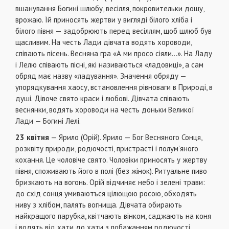
вшанування Богинi шлюбу, весiлля, покровительки дощу,
врожаю. Їй приносять жертви у виглядi білого хліба і
бiлого пiвня — задобрюють перед весiллям, щоб шлюб був
щасливим. На честь Лади дiвчата водять хороводи,
спiвають пiсень. Весняна гра «А ми просо сiяли…». На Ладу
i Лелю спiвають пiснi, якi називаються «ладовиці», а сам
обряд має назву «ладування». Значення обряду —
упорядкування хаосу, встановлення рівноваги в Природі, в
душі. Дiвоче свято краси і любові. Дівчата співають
веснянки, водять хороводи на честь доньки Великої
Лади — Богині Лелі.
23 квітня
— Ярило (Орій). Ярило — Бог Весняного Сонця,
розквіту природи, родючості, пристрасті і полум’яного
кохання. Це чоловiче свято. Чоловіки приносять у жертву
пiвня, споживають йогo в полi (без жiнок). Ритуальне пиво
бризкають на вогoнь. Орій вiдчиняє небо i зелені трави:
до cxiд сонця умиваютъся цiлющою росою, обходять
ниву з хлібом, палять вогнища. Дівчата обирають
найкращого парубка, квітчають вінком, саджають на коня
і водять від хати до хати з побажанням родючості.