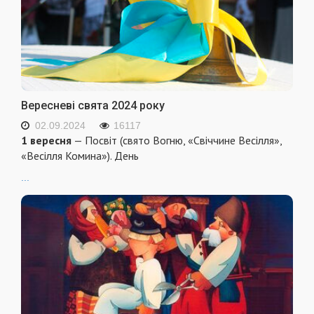
Вересневі свята 2024 року
02.09.2024
16117
1 вересня
— Посвіт (свято Вогню, «Свіччине Весілля»,
«Весілля Комина»). День
...