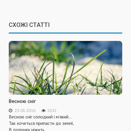
СХОЖІ СТАТТІ
Весною сніг
23.06.2016
3241
Весною сніг солодкий і м’який...
Так хочеться припасти до землі,
В долонях ніжить