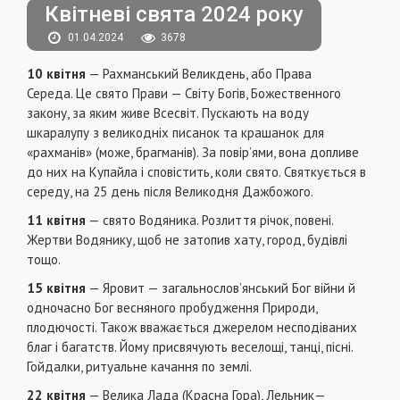
Квітневі свята 2024 року
01.04.2024
3678
10 квітня
— Рахманський Великдень, або Права
Середа. Це свято Прави — Світу Богів, Божественного
закону, за яким живе Всесвіт. Пускають на воду
шкаралупу з великодніх писанок та крашанок для
«paхманів» (може, брагманiв). За повір’ями, вона допливе
до них на Купайла i сповістить, коли свято. Святкується в
середу, на 25 день після Великодня Дажбожого.
11 квітня
— свято Водяника. Розлиття річок, повені.
Жертви Водянику, щоб не затопив хату, город, будiвлi
тощо.
15 квітня
— Яровит — загальнослов’янський Бог війни й
одночасно Бог весняного пробудження Природи,
плодючості. Також вважається джерелом несподіваних
благ i багатств. Йому присвячують веселощі, танці, пicні.
Гойдалки, ритуальне качання по землі.
22 квітня
— Велика Лада (Красна Гора), Лельник—