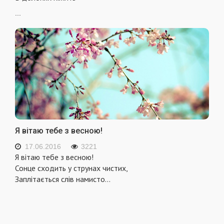
...
Я вітаю тебе з весною!
17.06.2016
3221
Я вітаю тебе з весною!
Сонце сходить у струнах чистих,
Заплітається слів намисто
...