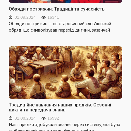
Обряди пострижин: Традиції та сучасність
01.09.2024
16341
Обряди пострижин — це старовинний слов'янський
обряд, що символізував перехід дитини, зазвичай
...
Традиційне навчання наших предків: Сезонні
цикли та передача знань
31.08.2024
16992
Наші предки здобували знання через систему, яка була
глибоко вкорінена в традиціях, культурі та