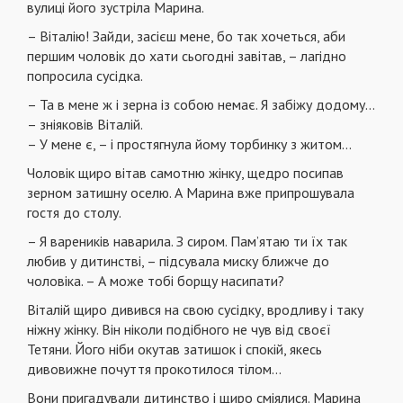
вулиці його зустріла Марина.
– Віталію! Зайди, засієш мене, бо так хочеться, аби
першим чоловік до хати сьогодні завітав, – лагідно
попросила сусідка.
– Та в мене ж і зерна із собою немає. Я забіжу додому…
– зніяковів Віталій.
– У мене є, – і простягнула йому торбинку з житом…
Чоловік щиро вітав самотню жінку, щедро посипав
зерном затишну оселю. А Марина вже припрошувала
гостя до столу.
– Я вареників наварила. З сиром. Пам’ятаю ти їх так
любив у дитинстві, – підсувала миску ближче до
чоловіка. – А може тобі борщу насипати?
Віталій щиро дивився на свою сусідку, вродливу і таку
ніжну жінку. Він ніколи подібного не чув від своєї
Тетяни. Його ніби окутав затишок і спокій, якесь
дивовижне почуття прокотилося тілом…
Вони пригадували дитинство і щиро сміялися. Марина