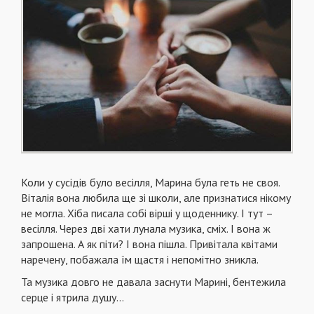
Коли у сусідів було весілля, Марина була геть не своя.
Віталія вона любила ще зі школи, але признатися нікому
не могла. Хіба писала собі вірші у щоденнику. І тут –
весілля. Через дві хати лунала музика, сміх. І вона ж
запрошена. А як піти? І вона пішла. Привітала квітами
наречену, побажала їм щастя і непомітно зникла.
Та музика довго не давала заснути Марині, бентежила
серце і ятрила душу…