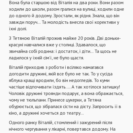
Вона була старшою від Віталія на два роки. Вони разом
ходили до школи, разом гралися на вулиці, ходили одне
до одного й додому. Зростали, як рідня. Знала, що він
завжди поруч… Та молодість внесла свої корективи у
їхні долі.
З Тетяною Віталій прожив майже 20 років. Дві доньки-
красуні навчалися вже у столиці. Здавалося, що
звичайна собі родина: і достаток, і діти… Та щось не
ладилося у їхній сім’ї, не було щастя.
Віталій приходив з роботи і всіляко намагався
догодити дружині, якій все було не так. То у сусіда
яблука кращі вродили, бо він недогледів. То куми
частіше відпочивати їздять. … А так хотілося затишку!
Чоловік дружині троянди подарує, а вона ображається,
чому не тюльпани. Принесе цукерки, а Тетяна
обурюється, що зібралася сісти на дієту. Запросить її в
кіно, а дружині хочеться до театру…
Одного ранку Віталій, стомлений і зажурений після
нічного чергування у лікарні, повертався додому. На