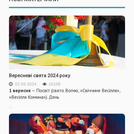
Вересневі свята 2024 року
02.09.2024
16108
1 вересня
— Посвіт (свято Вогню, «Свіччине Весілля»,
«Весілля Комина»). День
...