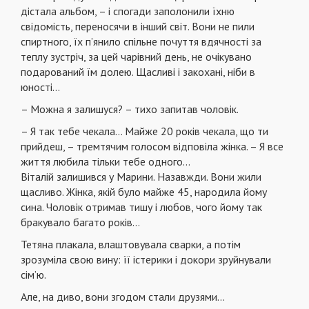
дістала альбом, – і спогади заполонили їхню
свідомість, переносячи в інший світ. Вони не пили
спиртного, їх п’янило спільне почуття вдячності за
теплу зустріч, за цей чарівний день, не очікувано
подарований їм долею. Щасливі і закохані, ніби в
юності…
– Можна я залишуся? – тихо запитав чоловік.
– Я так тебе чекала… Майже 20 років чекала, що ти
прийдеш, – тремтячим голосом відповіла жінка. – Я все
життя любила тільки тебе одного…
Віталій залишився у Марини. Назавжди. Вони жили
щасливо. Жінка, якій було майже 45, народила йому
сина. Чоловік отримав тишу і любов, чого йому так
бракувало багато років…
Тетяна плакала, влаштовувала сварки, а потім
зрозуміла свою вину: її істерики і докори зруйнували
сім’ю.
Але, на диво, вони згодом стали друзями…