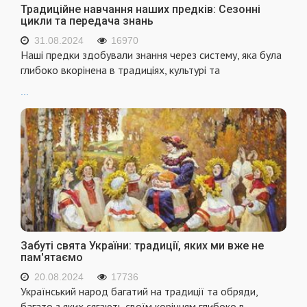
Традиційне навчання наших предків: Сезонні
цикли та передача знань
31.08.2024
16970
Наші предки здобували знання через систему, яка була
глибоко вкорінена в традиціях, культурі та
...
Забуті свята України: традиції, яких ми вже не
пам'ятаємо
20.08.2024
17736
Український народ багатий на традиції та обряди,
багато з яких сягають своїм корінням глибоко в