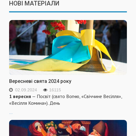
НОВІ МАТЕРІАЛИ
Вересневі свята 2024 року
02.09.2024
16115
1 вересня
— Посвіт (свято Вогню, «Свіччине Весілля»,
«Весілля Комина»). День
...