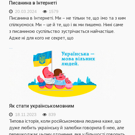
Писанина в Інтернеті
20.03.2024
1579
Писанина в Інтернеті. Ми – не тільки те, що їмо та з ким
спілкуємося. Ми – це й те, що і як ми пишемо. Нині саме
з писаниною суспільство зустрічається найчастіше.
Адже ні для кого не секрет, що
...
Як стати українськомовним
18.11.2023
839
Типова історія, коли російськомовна людина каже, що
дуже любить українську й залюбки говорила б нею, але
перешкоджає цьому оточення, яке у більшості говорить