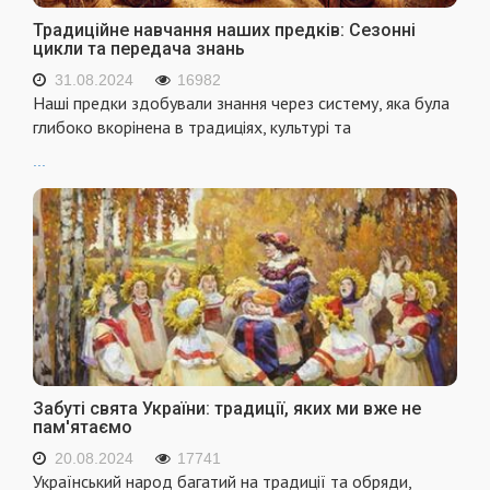
Традиційне навчання наших предків: Сезонні
цикли та передача знань
31.08.2024
16982
Наші предки здобували знання через систему, яка була
глибоко вкорінена в традиціях, культурі та
...
Забуті свята України: традиції, яких ми вже не
пам'ятаємо
20.08.2024
17741
Український народ багатий на традиції та обряди,