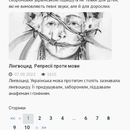
які не вимовляють певні звуки, але й для дорослих.
Лінгвоцид. Репресії проти мови
07.08.2023
1615
Лінгвоцид. Українська мова протягом століть зазнавала
лінгвоциду. Її придушували, забороняли, піддавали
анафемам і гонінням.
Сторінки
1
2
3
4
...
6
7
8
<<
<
9
10
>
>>