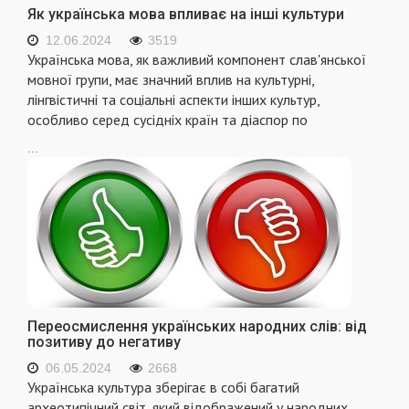
Як українська мова впливає на інші культури
12.06.2024
3519
Українська мова, як важливий компонент слав'янської
мовної групи, має значний вплив на культурні,
лінгвістичні та соціальні аспекти інших культур,
особливо серед сусідніх країн та діаспор по
...
Переосмислення українських народних слів: від
позитиву до негативу
06.05.2024
2668
Українська культура зберігає в собі багатий
археотипічний світ, який відображений у народних