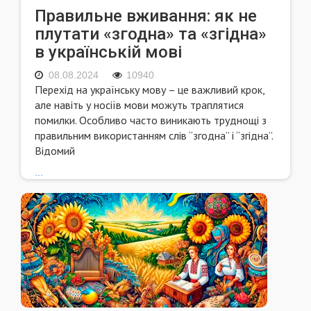
Правильне вживання: як не
плутати «згодна» та «згідна»
в українській мові
08.08.2024
10940
Перехід на українську мову – це важливий крок,
але навіть у носіїв мови можуть траплятися
помилки. Особливо часто виникають труднощі з
правильним використанням слів “згодна” і “згідна”.
Відомий
...