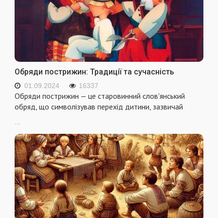
Обряди пострижин: Традиції та сучасність
01.09.2024
16337
Обряди пострижин — це старовинний слов'янський
обряд, що символізував перехід дитини, зазвичай
...