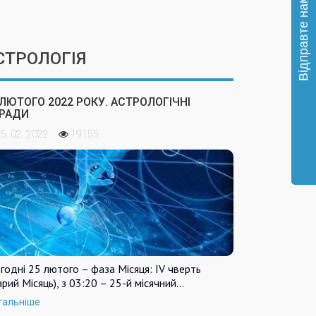
СТРОЛОГІЯ
 ЛЮТОГО 2022 РОКУ. АСТРОЛОГІЧНІ
РАДИ
5. 02. 2022
19155
годні 25 лютого – фаза Місяця: IV чверть
арий Місяць), з 03:20 – 25-й місячний…
тальніше