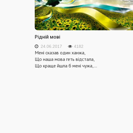
Рідній мові
24.06.2017
4182
Мені сказав один ханжа,
Що наша мова геть відстала,
Що краще йшла б мені чужа,
...