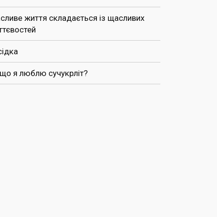
сливе життя складається із щасливих
ттєвостей
сідка
 що я люблю сучукрліт?