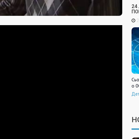
24
ПО
2
Сьо
о 0
Де
Н