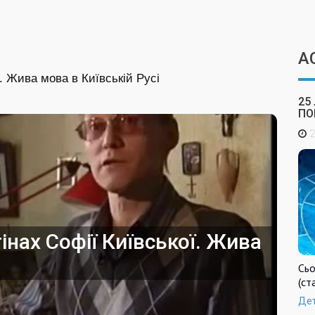
А
ї. Жива мова в Київській Русі
25
ПО
2
інах Софії Київської. Жива
Сьо
(ст
Де