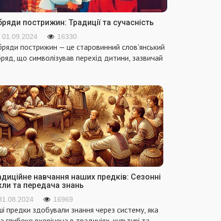
ряди пострижин: Традиції та сучасність
01.09.2024
16330
ряди пострижин — це старовинний слов'янський
ряд, що символізував перехід дитини, зазвичай
адиційне навчання наших предків: Сезонні
кли та передача знань
31.08.2024
16969
і предки здобували знання через систему, яка
а глибоко вкорінена в традиціях, культурі та