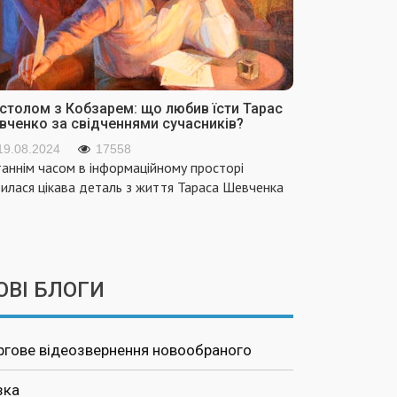
 столом з Кобзарем: що любив їсти Тарас
вченко за свідченнями сучасників?
19.08.2024
17558
аннім часом в інформаційному просторі
вилася цікава деталь з життя Тараса Шевченка
ОВІ БЛОГИ
ргове відеозвернення новообраного
зка