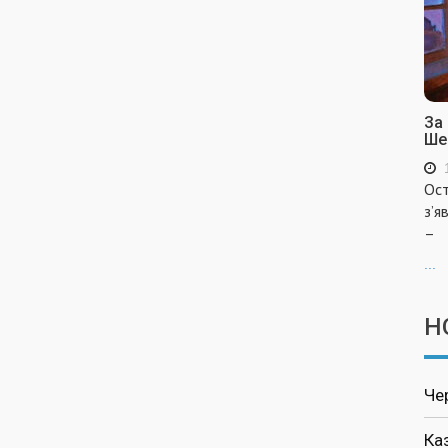
За
Ше
Ост
з’я
–
...
Н
Че
Ка