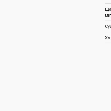
Ща
ми
Су
За