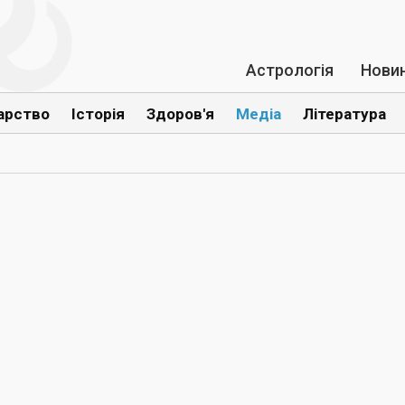
Астрологія
Нови
арство
Історія
Здоров'я
Медіа
Література