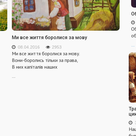
Об
Об
об
Ми все життя боролися за мову
...
08.04.2016
2953
Ми все життя боролися за мову.
Вони-боролись тільки за права,
В них капіталів наших
...
Тр
ци
Наш
бул