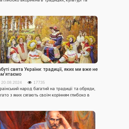
буті свята України: традиції, яких ми вже не
ам'ятаємо
20.08.2024
17735
раїнський народ багатий на традиції та обряди,
гато з яких сягають своїм корінням глибоко в