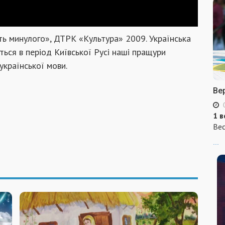
ять минулого», ДТРК «Культура» 2009. Українська
ється в період Київської Русі наші пращури
країнської мови.
Ве
1 в
Вес
...