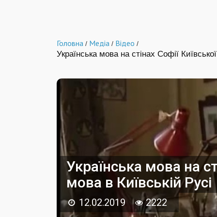
Головна
Медіа
Відео
/
/
/
Українська мова на стінах Софії Київсько
Українська мова на ст
мова в Київській Русі
12.02.2019
2222