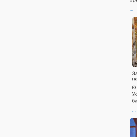
...
За
п
Ук
ба
...