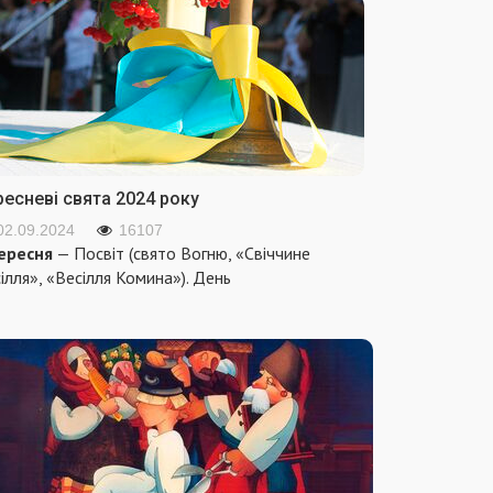
ресневі свята 2024 року
02.09.2024
16107
ересня
— Посвіт (свято Вогню, «Свіччине
ілля», «Весілля Комина»). День