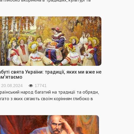
буті свята України: традиції, яких ми вже не
ам'ятаємо
20.08.2024
17741
раїнський народ багатий на традиції та обряди,
гато з яких сягають своїм корінням глибоко в