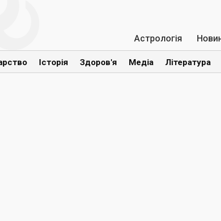
Астрологія
Нови
арство
Історія
Здоров'я
Медіа
Література