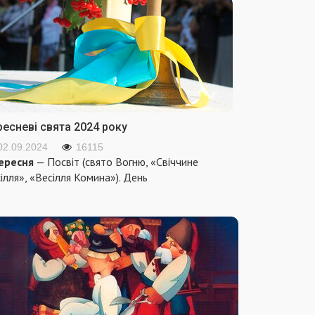
ресневі свята 2024 року
02.09.2024
16115
ересня
— Посвіт (свято Вогню, «Свіччине
ілля», «Весілля Комина»). День