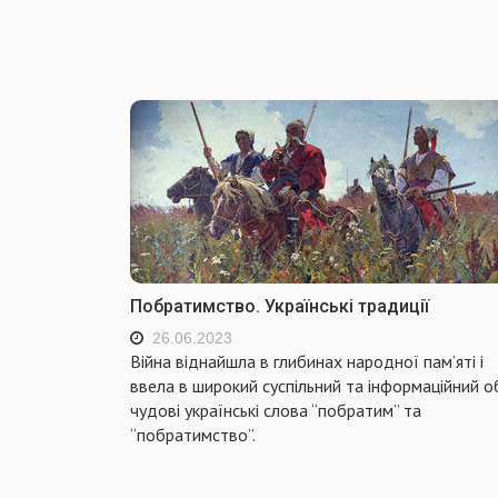
Побратимство. Українські традиції
26.06.2023
Війна віднайшла в глибинах народної пам’яті і
ввела в широкий суспільний та інформаційний об
чудові українські слова “побратим” та
“побратимство”.