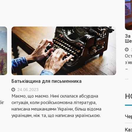
За
Ше
Ост
з’я
–
...
Батьківщина для письменника
24.06.2023
Н
Маємо, що маємо. Нині склалася абсурдна
іг
ситуація, коли російськомовна література,
написана мешканцями України, більш відома
українцям, ніж та, що написана українською.
Че
Ка