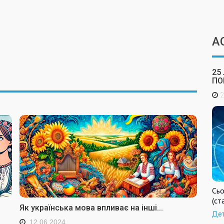
А
25
ПО
2
Сьо
(ст
Як українська мова впливає на інші...
Де
12.06.2024