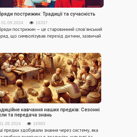
ряди пострижин: Традиції та сучасність
01.09.2024
16337
ряди пострижин — це старовинний слов'янський
ряд, що символізував перехід дитини, зазвичай
адиційне навчання наших предків: Сезонні
кли та передача знань
31.08.2024
16983
і предки здобували знання через систему, яка
а глибоко вкорінена в традиціях, культурі та