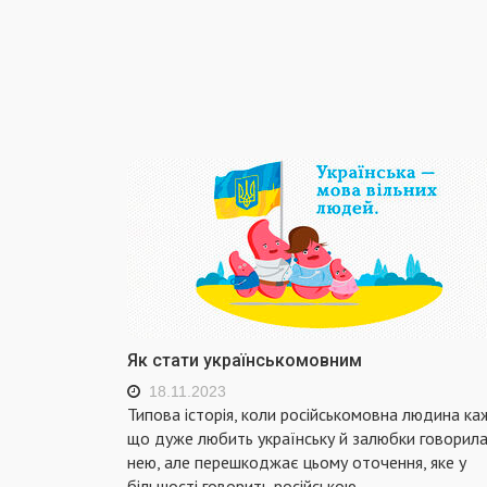
Як стати українськомовним
18.11.2023
Типова історія, коли російськомовна людина ка
що дуже любить українську й залюбки говорила
нею, але перешкоджає цьому оточення, яке у
більшості говорить російською.