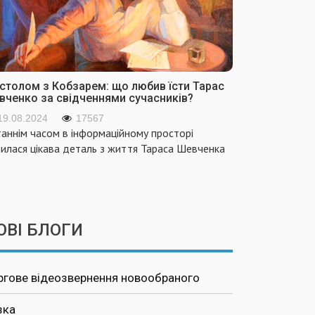
 столом з Кобзарем: що любив їсти Тарас
вченко за свідченнями сучасників?
19.08.2024
17567
аннім часом в інформаційному просторі
вилася цікава деталь з життя Тараса Шевченка
ОВІ БЛОГИ
ргове відеозвернення новообраного
зка