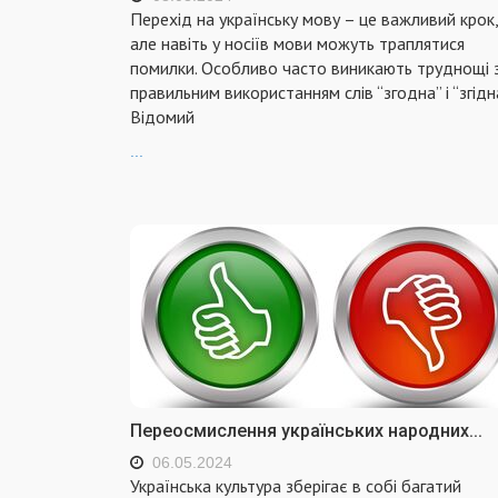
Перехід на українську мову – це важливий крок,
але навіть у носіїв мови можуть траплятися
помилки. Особливо часто виникають труднощі 
правильним використанням слів “згодна” і “згідна
Відомий
...
Переосмислення українських народних...
06.05.2024
Українська культура зберігає в собі багатий