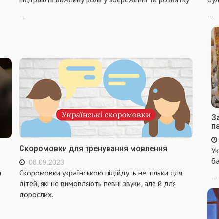
...
...
За
п
Скоромовки для тренування мовлення
Ук
ба
08.09.2023
а
Скоромовки українською підійдуть не тільки для
...
дітей, які не вимовляють певні звуки, але й для
дорослих.