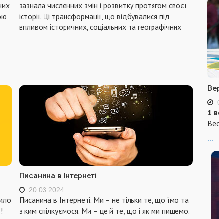
них
зазнала численних змін і розвитку протягом своєї
ою
історії. Ці трансформації, що відбувалися під
впливом історичних, соціальних та географічних
...
Ве
1 в
Вес
...
Писанина в Інтернеті
20.03.2024
било
Писанина в Інтернеті. Ми – не тільки те, що їмо та
!
з ким спілкуємося. Ми – це й те, що і як ми пишемо.