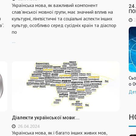
Українська мова, як важливий компонент
24
ПО
слав'янської мовної групи, має значний вплив на
з
культурні, лінгвістичні та соціальні аспекти інших
2
”.
культур, особливо серед сусідніх країн та діаспор
по
...
Сьо
о 0
Де
Н
Діалекти української мови:...
26.04.2024
Українська мова, як і багато інших живих мов,