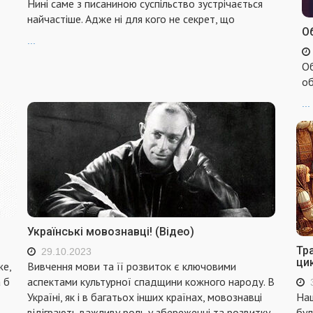
Нині саме з писаниною суспільство зустрічається
найчастіше. Адже ні для кого не секрет, що
Об
...
Об
об
...
Українські мовознавці! (Відео)
Тр
29.10.2023
ци
же,
Вивчення мови та її розвиток є ключовими
 б
аспектами культурної спадщини кожного народу. В
Україні, як і в багатьох інших країнах, мовознавці
Наш
відіграють важливу роль у збереженні та розвитку
бул