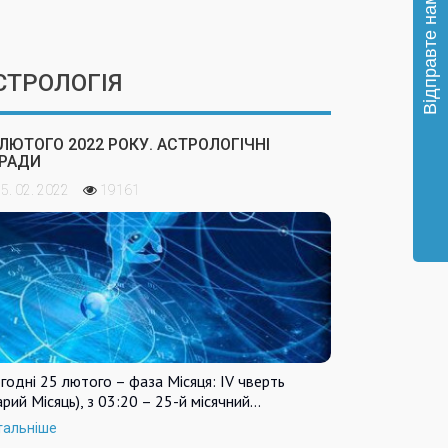
СТРОЛОГІЯ
 ЛЮТОГО 2022 РОКУ. АСТРОЛОГІЧНІ
РАДИ
5. 02. 2022
19161
годні 25 лютого – фаза Місяця: IV чверть
арий Місяць), з 03:20 – 25-й місячний…
тальніше