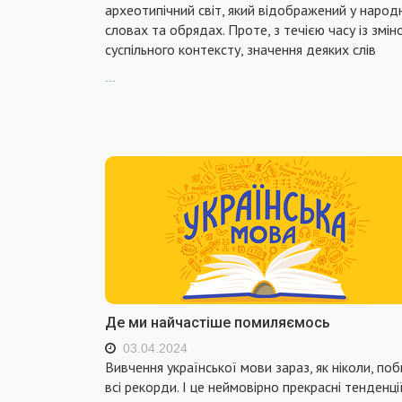
археотипічний світ, який відображений у народ
словах та обрядах. Проте, з течією часу із змін
суспільного контексту, значення деяких слів
...
Де ми найчастіше помиляємось
03.04.2024
Вивчення української мови зараз, як ніколи, по
всі рекорди. І це неймовірно прекрасні тенденції