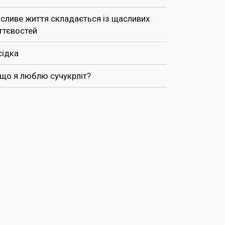
сливе життя складається із щасливих
ттєвостей
сідка
 що я люблю сучукрліт?