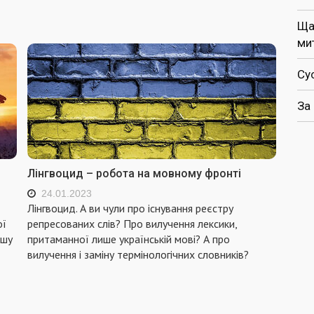
Ща
ми
Су
За
Лінгвоцид – робота на мовному фронті
24.01.2023
Лінгвоцид. А ви чули про існування реєстру
ої
репресованих слів? Про вилучення лексики,
ьшу
притаманної лише українській мові? А про
вилучення і заміну термінологічних словників?