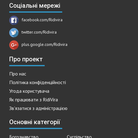
Соціальні мережі
facebook.com/Ridivira
twitter.com/Ridivira
plus.google.com/Ridivira
Про проект
Про нас
Політика конфіденційності
Угода користувача
Як працювати з RidiVira
Зв'язатися з адміністрацією
Основні категорії
Богознавство
Суспільство