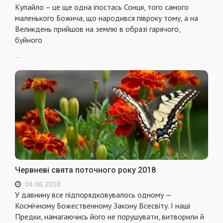
Купайло – це ще одна іпостась Сонця, того самого
маленького Божича, що народився півроку тому, а на
Великдень прийшов на землю в образі гарячого,
буйного
...
Червневі свята поточного року 2018
04.06.2018
У давнину все підпорядковувалось одному —
Космічному Божественному Закону Всесвіту. І наші
Предки, намагаючись його не порушувати, витворили й