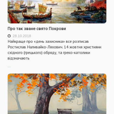
Про так зване свято Покрови
28.10.2018
Найкраще про «день захисника» все розписав
Ростислав Наливайко-Ляхович. 14 жовтня християни
східного (грецького) обряду, та греко-католики
відзначають
...