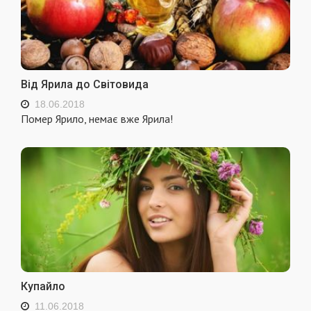
Від Ярила до Світовида
18.06.2018
Помер Ярило, немає вже Ярила!
Купайло
11.06.2018