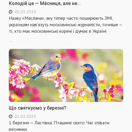
Колодій це — Ма́сниця, але не...
05.03.2019
Назву «Масляна», яку тепер часто поширюють ЗМІ,
українцям нав’язуть московинські журналісти, точніше –
ті, хто має московинські корені і думає в Україні
...
Що святкуємо у березні?
01.03.2019
1 березня — Ластівка. Пташине свято. Час співати
веснянки.