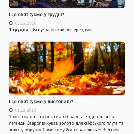
Що святкуємо у грудні?
05.12.2018
1 грудня
– Всеукраїнський референдум.
Що святкуємо у листопаді?
01.11.2018
1 листопада – осіннє свято Сварога. Згідно давньої
легенди Сварог викував золото для скіфського плуга та
золоту обручку. Саме тому його вважають Небесним