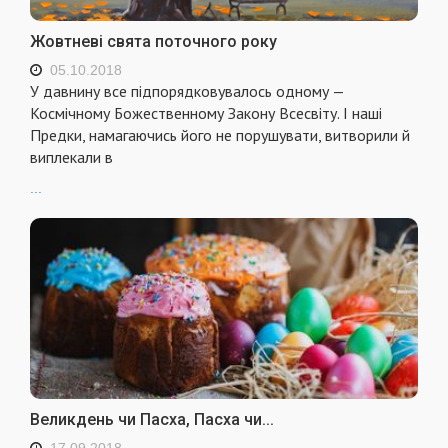
Жовтневі свята поточного року
05.10.2018
У давнину все підпорядковувалось одному —
Космічному Божественному Закону Всесвіту. І наші
Предки, намагаючись його не порушувати, витворили й
виплекали в
...
Великдень чи Пасха, Пасха чи...
17.09.2018