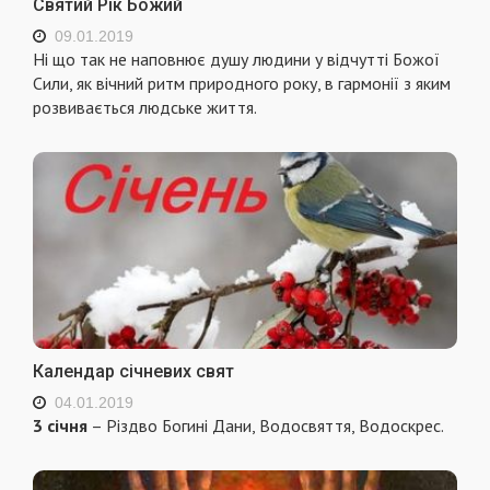
Святий Рік Божий
09.01.2019
Ні що так не наповнює душу людини у відчутті Божої
Сили, як вічний ритм природного року, в гармонії з яким
розвивається людське життя.
Календар січневих свят
04.01.2019
3 січня
– Різдво Богині Дани, Водосвяття, Водоскрес.