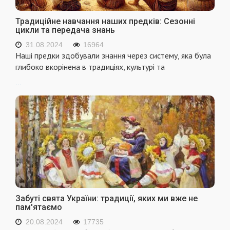
Традиційне навчання наших предків: Сезонні
цикли та передача знань
31.08.2024
16964
Наші предки здобували знання через систему, яка була
глибоко вкорінена в традиціях, культурі та
...
Забуті свята України: традиції, яких ми вже не
пам'ятаємо
20.08.2024
17735