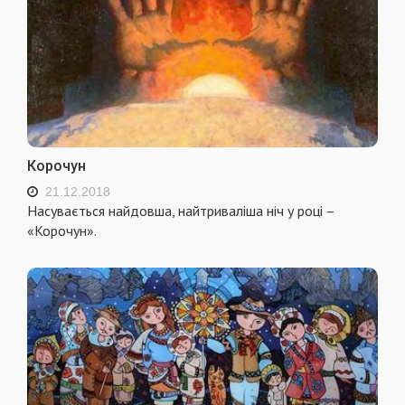
Корочун
21.12.2018
Насувається найдовша, найтриваліша ніч у році –
«Корочун».