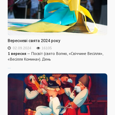
Вересневі свята 2024 року
02.09.2024
16105
1 вересня
— Посвіт (свято Вогню, «Свіччине Весілля»,
«Весілля Комина»). День
...