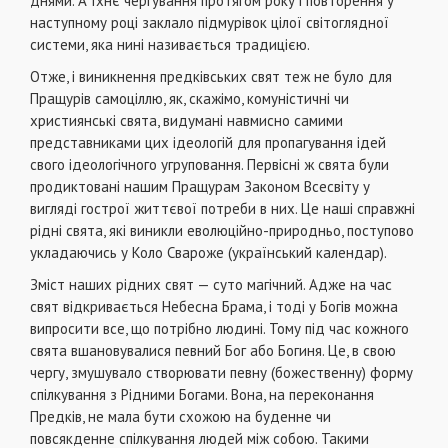
днями. А їхнє чергування протягом року і повторення у
наступному році заклало підмурівок цілої світоглядної
системи, яка нині називається традицією.
Отже, і виникнення предківських свят теж не було для
Пращурів самоціллю, як, скажімо, комуністичні чи
християнські свята, видумані навмисно самими
представниками цих ідеологій для пропагування ідей
свого ідеологічного угруповання. Первісні ж свята були
продиктовані нашим Пращурам Законом Всесвіту у
вигляді гострої життєвої потреби в них. Це наші справжні
рідні свята, які виникли еволюційно-природньо, поступово
укладаючись у Коло Свароже (український календар).
Зміст наших рідних свят — суто магічний. Адже на час
свят відкривається Небесна Брама, і тоді у Богів можна
випросити все, що потрібно людині. Тому під час кожного
свята вшановувалися певний Бог або Богиня. Це, в свою
чергу, змушувало створювати певну (божественну) форму
спілкування з Рідними Богами. Вона, на переконання
Предків, не мала бути схожою на буденне чи
повсякденне спілкування людей між собою. Такими