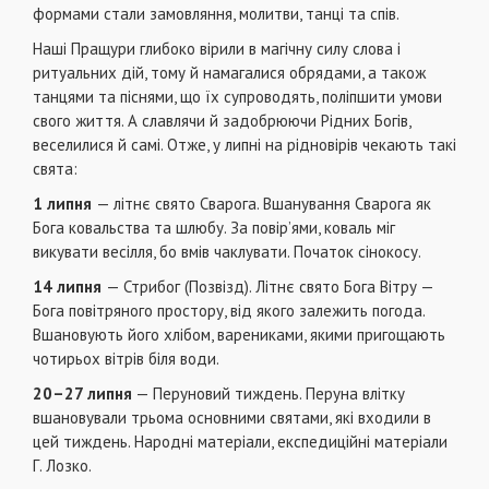
формами стали замовляння, молитви, танці та спів.
Наші Пращури глибоко вірили в магічну силу слова і
ритуальних дій, тому й намагалися обрядами, а також
танцями та піснями, що їх супроводять, поліпшити умови
свого життя. А славлячи й задобрюючи Рідних Богів,
веселилися й самі. Отже, у липні на рідновірів чекають такі
свята:
1 липня
— літнє свято Сварога. Вшанування Сварога як
Бога ковальства та шлюбу. За повір’ями, коваль міг
викувати веciлля, бо вмів чаклувати. Початок сінокосу.
14 липня
— Стрибог (Позвізд). Літнє свято Бога Вітру —
Бога повітряного простору, від якого залежить погода.
Вшановують його хлібом, варениками, якими пригощають
чотирьох вітрів біля води.
20–27 липня
— Перуновий тиждень. Перуна влітку
вшановували трьома основними святами, якi входили в
цей тиждень. Народні матеріали, експедиційні матеріали
Г. Лозко.