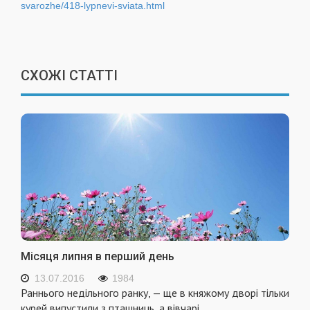
svarozhe/418-lypnevi-sviata.html
СХОЖІ СТАТТІ
Місяця липня в перший день
13.07.2016
1984
Раннього недільного ранку, — ще в княжому дворі тільки
курей випустили з пташниць, а вівчарі