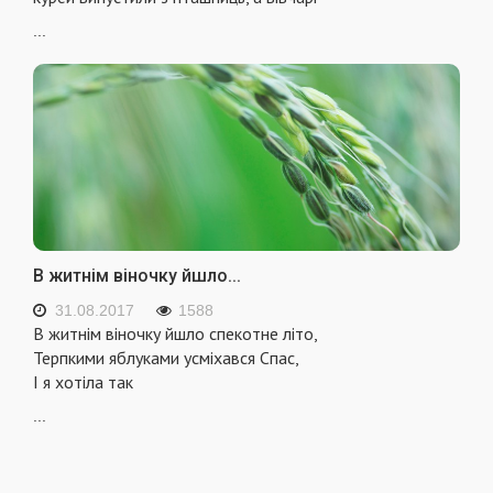
...
В житнім віночку йшло...
31.08.2017
1588
В житнім віночку йшло спекотне літо,
Терпкими яблуками усміхався Спас,
І я хотіла так
...