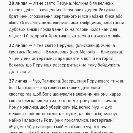
20 липня
— літнє свято Перуна. Моління біля великих
старих дубів — священних Перунових дерев. Ритуальні
братчини, споживання жертовного м’яса кабана, бика або
півня. Освячення води «перуновими топірцями», виплiтання
дубових вінків i покладання їх на голови чоловікам для
мiцностi й здоров’я. Християнська заміна на «свято Іллі».
22 липня
— літнє свято Перуниці (Блискавиці). Жіноча
іпостась Перуна — Блискавиця (нар. Молонія — блискавка).
У цей день остеpiгaлися пpaцювати в полі й на городі,
боячись, що Перуниця розсердиться на таку байдужість
до її свята.
27 липня
— Чур, Паликопа. Завершення Перунового тижня.
Бог Паликопа — вартовий святкових днів, який
cпocтepiгaв, щоб Боriв шанували належним чином, i карав
своєю блискавицею тих, хто не дотримувався звичаїв.
Йому молилися, щоб уберіг копи від вогню. Чур — дух
межового вогню, походить з дуже дaвнix часів, пильнує
майно i власнicть Роду (ним присягалися, застерігали:
«Чур, моє!») у санскритськiй мові слово чур означає