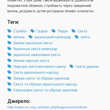
«палити». У цей день також вшановують Дажбога як
покровителя обжинок, стрибають через священний
вогонь, роздають дітям ритуальне печиво «сончата».
Теги:
Стрибог
Сварог
Перун
Свята
липень
український календар
свято
Зимові українські свята
Українські свята календар
українські національні свята
Зимові народні свята
Народні свята весняного циклу
Свята україни
Свята українського народу
Зимові свята та обряди українців
Свята та обряди українського народу
Календарні свята та обряди українців
Джерело:
http://www.oru.org.ua/index.php/bogoznavstvo/kolo-