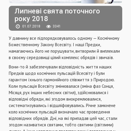
Липневі свята поточного
року 2018
01.07.2018
3341
У давнину все підпорядковувалось одному — Космічному
Божественному Закону Всесвіту. І наші Предки,
намагаючись його не порушувати, витворили й виплекали
в своєму середовищі цілий комплекс обрядів і звичаїв.
Вони-то й забезпечували відповідність життя наших
Предків щодо космічних пульсацій Всесвіту і були
гарантом їхнього гармонійного співжиття з Природою.
Коли пульсація Всесвіту змінювалася (зміна фаз Сонця,
Місяця, рух інших небесних світил), здійснювалися і
відповідні обряди, які згодом виокремлювалися,
систематизувались і відшліфовувались. Річне замкнене
коло космічних пульсацій визначало час проведення
відповідних обрядів. Дні, на які припадав цей час, стали
згодом називатися святами, тобто святими (світлими)