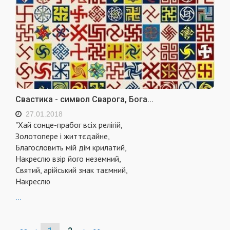
Свастика - символ Сварога, Бога...
27.01.2018
"Хай сонце-прабог всіх релігій,
Золотопере і життєдайне,
Благословить мій дім крилатий,
Накреслю взір його неземний,
Святий, арійський знак таємний,
Накреслю
...