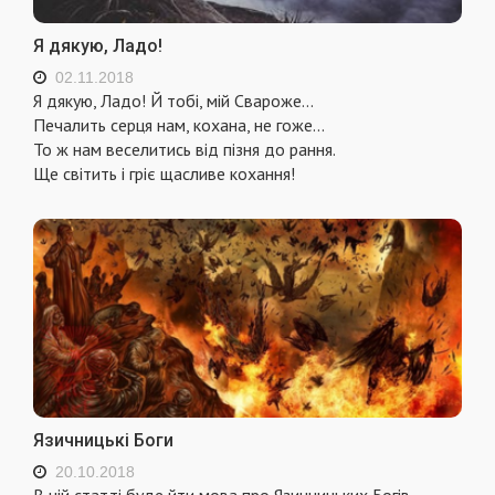
Я дякую, Ладо!
02.11.2018
Я дякую, Ладо! Й тобі, мій Свароже...
Печалить серця нам, кохана, не гоже...
То ж нам веселитись від пізня до рання.
Ще світить і гріє щасливе кохання!
Язичницькі Боги
20.10.2018