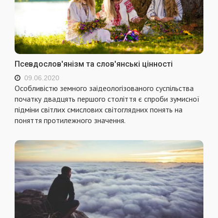
Псевдослов'янізм та слов'янські цінності
09.06.2020
Особливістю земного заідеологізованого суспільства
початку двадцять першого століття є спроби зумисної
підміни світлих смислових світоглядних понять на
поняття протилежного значення.