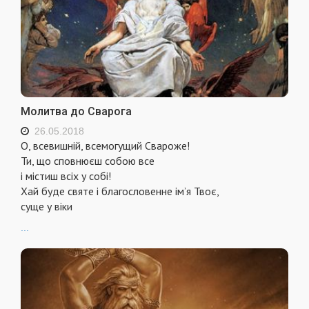
Молитва до Сварога
26.05.2018
О, всевишній, всемогущий Свароже!
Ти, що сповнюєш собою все
і містиш всіх у собі!
Хай буде святе і благословенне ім’я Твоє,
суще у віки
...