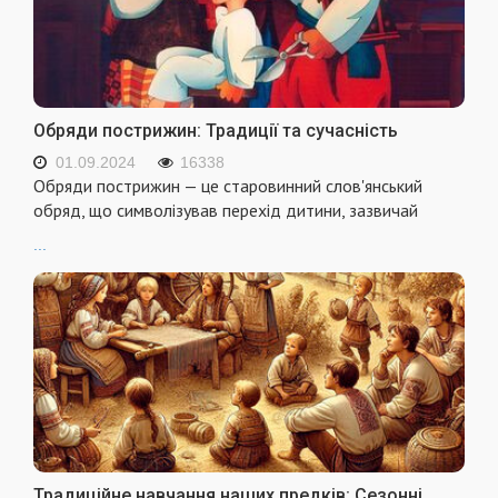
Обряди пострижин: Традиції та сучасність
01.09.2024
16338
Обряди пострижин — це старовинний слов'янський
обряд, що символізував перехід дитини, зазвичай
...
Традиційне навчання наших предків: Сезонні