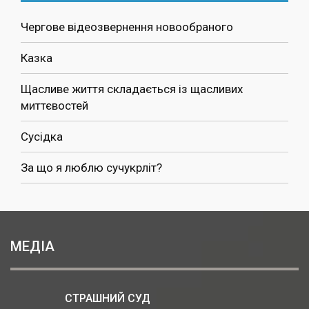
Чергове відеозвернення новообраного
Казка
Щасливе життя складається із щасливих
миттєвостей
Сусідка
За що я люблю сучукрліт?
МЕДІА
СТРАШНИЙ СУД