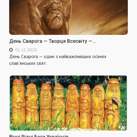
День Сварога — Творця Всесвіту —...
01.11.2020
День Сварога — один з найважливіших осінніх
слав'янських свят.
Вічні Рідні Боги Українців