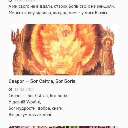
27.03.2018
А ми свого не віддали, старих Богів своїх не знищили,
Ми їм хатину відвели, як прадідам – у домі Вічнім.
Сварог — Бог Світла, Бог Богів
11.03.2018
Сварог — Бог Світла, Бог Богів
У давній Україні,
Бог мудрости, добра, снаги,
Він розум дав людині.