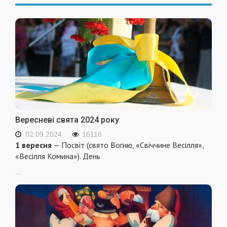
Вересневі свята 2024 року
02.09.2024
16116
1 вересня
— Посвіт (свято Вогню, «Свіччине Весілля»,
«Весілля Комина»). День
...