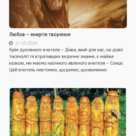
Любов – енергія творення
17.05.2018
Крім духовного вчителя – Дива, який для нас, на довгі
тисячоліття втративших ведичне знання, є майже
казкою, ми маємо наочного явленого вчителя – Сонце.
Цей вчитель невтомно, щоденно, щохвилинно
...