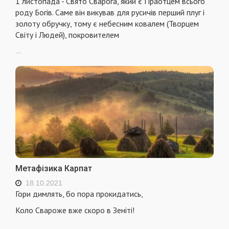
1 листопада - Свято Сварога, який є Праотцем всього
роду Богів. Саме він викував для русичів перший плуг і
золоту обручку, тому є небесним ковалем (Творцем
Світу і Людей), покровителем
...
Метафізика Карпат
18.10.2021
Гори димлять, бо пора прокидатись,
Коло Свароже вже скоро в Зеніті!