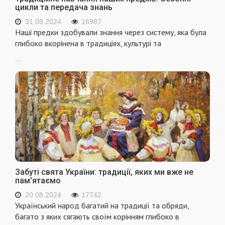
цикли та передача знань
31.08.2024
16987
Наші предки здобували знання через систему, яка була
глибоко вкорінена в традиціях, культурі та
...
Забуті свята України: традиції, яких ми вже не
пам'ятаємо
20.08.2024
17742
Український народ багатий на традиції та обряди,
багато з яких сягають своїм корінням глибоко в