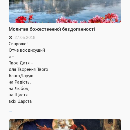
Молитва божественної бездоганності
27.05.2018
Свароже!
Отче всюдисущий
я –
Твоє Дитя –
для Творення Твого
БлагоДарую
на Радість,
на Любов,
на Щастя
всіх Царств
...