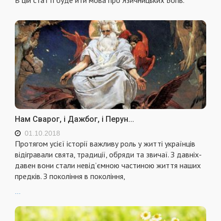
В цій статті буде йти мова про Язичницьких Богів.
Нам Сварог, і Дажбог, і Перун...
01.10.2018
Протягом усієї історії важливу роль у житті українців
відігравали свята, традиції, обряди та звичаї. З давніх-
давен вони стали невід’ємною частиною життя наших
предків. З покоління в покоління,
...