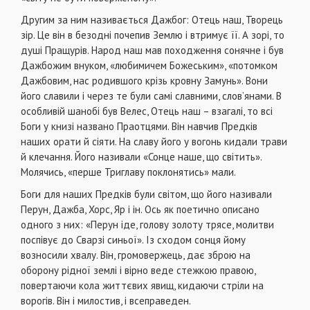
Другим за ним називається Дажбог: Отець наш, Творець
зір. Це він в безодні почепив Землю і втримує її. А зорі, то
душі Пращурів. Народ наш мав походження сонячне і був
Дажбожим внуком, «любимичем Божеським», «потомком
Дажбовим, нас родившого крізь кровну Замунь». Вони
його славили і через те були самі славними, слов’янами. В
особливій шанобі був Велес, Отець наш – взагалі, то всі
Боги у книзі названо Праотцями. Він навчив Предків
наших орати й сіяти. На славу його у вогонь кидали трави
й клечання. Його називали «Сонце наше, що світить».
Молячись, «перше Триглаву поклонятись» мали.
Боги для наших Предків були світом, що його називали
Перун, Дажба, Хорс, Яр і ін. Ось як поетично описано
одного з них: «Перун іде, голову золоту трясе, молитви
поспівує до Сварзі синьої». Із сходом сонця йому
возносили хвалу. Він, громовержець, дає зброю на
оборону рідної землі і вірно веде стежкою правою,
повертаючи кола життєвих явищ, кидаючи стріли на
ворогів. Він і милостив, і всеправеден.