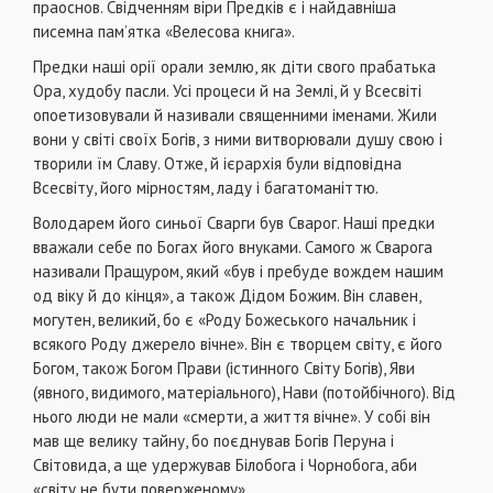
праоснов. Свідченням віри Предків є і найдавніша
писемна пам’ятка «Велесова книга».
Предки наші орії орали землю, як діти свого прабатька
Ора, худобу пасли. Усі процеси й на Землі, й у Всесвіті
опоетизовували й називали священними іменами. Жили
вони у світі своїх Богів, з ними витворювали душу свою і
творили їм Славу. Отже, й ієрархія були відповідна
Всесвіту, його мірностям, ладу і багатоманіттю.
Володарем його синьої Cварги був Сварог. Наші предки
вважали себе по Богах його внуками. Самого ж Сварога
називали Пращуром, який «був і пребуде вождем нашим
од віку й до кінця», а також Дідом Божим. Він славен,
могутен, великий, бо є «Роду Божеського начальник і
всякого Роду джерело вічне». Він є творцем світу, є йoгo
Богом, також Богом Прави (істинного Світу Богів), Яви
(явного, видимого, матеріального), Нави (потойбічного). Від
нього люди не мали «смерти, а життя вічне». У собі він
мав ще велику тайну, бо поєднував Богів Перуна і
Світовида, а ще удержував Білобога і Чорнобога, аби
«світу не бути поверженому».