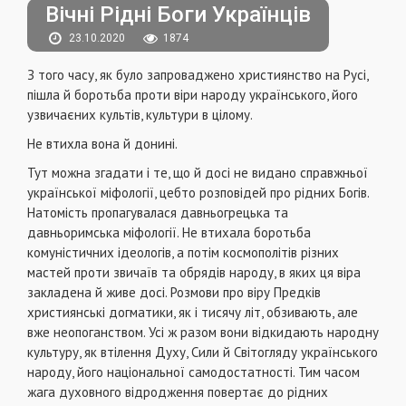
Вічні Рідні Боги Українців
23.10.2020
1874
З того часу, як було запроваджено християнство на Русі,
пішла й боротьба проти віри народу українського, його
узвичаєних культів, культури в цілому.
Не втихла вона й донині.
Тут можна згадати і те, що й досі не видано справжньої
української міфології, цебто розповідей про рідних Богів.
Натомість пропагувалася давньогрецька та
давньоримська міфології. Не втихала боротьба
комуністичних ідеологів, а потім космополітів різних
мастей проти звичаїв та обрядів народу, в яких ця віра
закладена й живе досі. Розмови про віру Предків
християнські догматики, як і тисячу літ, обзивають, але
вже неопоганством. Усі ж разом вони відкидають народну
культуру, як втілення Духу, Сили й Світогляду українського
народу, його національної самодостатності. Тим часом
жага духовного відродження повертає до рідних