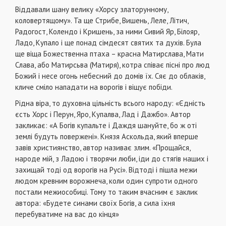
Віддавали шану велику «Хорсу златорунному,
коловертящому». Та ще Стрибе, Вишень, Леле, Літич,
Радогост, Колендо і Кришень, за ними Сивий Яр, Білояр,
Ладо, Купало і ще понад сімдесят святих та духів. Була
ще віща Божественна птаха – красна Матирслава, Мати
Слава, або Матирсьва (Матиря), котра співає пісні про люд
Божий і несе огонь небесний до домів їх. Сяє до облаків,
кличе сміло нападати на ворогів і віщує побіди.
Рідна віра, то духовна цільність всього народу: «Єдність
єсть Хорс і Перун, Яро, Купалва, Лад і Дажбо». Автор
закликає: «А Богів купальте і Даждя шануйте, бо ж оті
землі будуть повержені». Князя Аскольда, який вперше
завів християнство, автор називає злим. «Прощайся,
народе мій, з Ладою і творячи люби, іди до стягів наших і
захищай тоді од ворогів на Русі». Відтоді і пішла межи
людом кревним ворожнеча, коли один супроти одного
постали межиособиці. Тому то таким вчасним є заклик
автора: «Будете синами своїх Богів, а сила їхня
перебуватиме на вас до кінця»