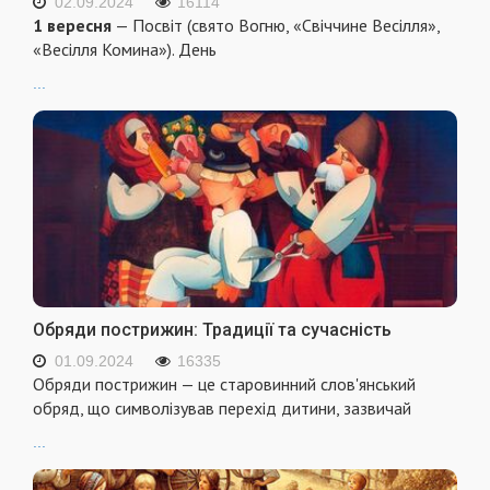
02.09.2024
16114
1 вересня
— Посвіт (свято Вогню, «Свіччине Весілля»,
«Весілля Комина»). День
...
Обряди пострижин: Традиції та сучасність
01.09.2024
16335
Обряди пострижин — це старовинний слов'янський
обряд, що символізував перехід дитини, зазвичай
...