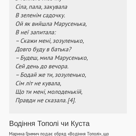
Сіла, пала, закувала
В зеленім садочку.
Ой як вийшла Марусенька,
В неї запитала:
– Скажи мені, зозуленько,
Довго буду в батька?
– Будеш, мила Марусенько,
Сей день до вечора.
– Бодай же ти, зозуленько,
Сім літ не кувала,
Що ти мені, молоденькій,
Правди не сказала. [4].
Водіння Тополі чи Куста
Марина Гримич подає обряд «Водіння Тополі», що