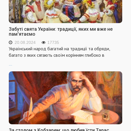
Забуті свята України: традиції, яких ми вже не
пам'ятаємо
20.08.2024
17735
Український народ багатий на традиції та обряди,
багато з яких сягають своїм корінням глибоко в
...
За столом з Кобзарем: що любив їсти Тарас