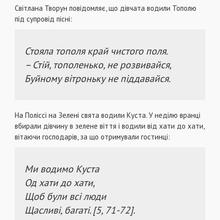
Світлана Творун повідомляє, що дівчата водили Тополю
під супровід пісні:
Стояла тополя край чистого поля.
– Стій, тополенько, не розвивайся,
Буйному вітроньку не піддавайся.
На Поліссі на Зелені свята водили Куста. У неділю вранці
вбирали дівчину в зелене віття і водили від хати до хати,
вітаючи господарів, за що отримували гостинці:
Ми водимо Куста
Од хати до хати,
Щоб були всі люди
Щасливі, багаті. [5, 71-72].