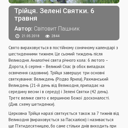
Трійця. Зелені Святки. 6
травня
Автор:
Світовит Пашник
21.05.2018
2844
Свято вираховується в постійному сонячному календарі з
шестиденними тижнем. Це сьомий тиждень після
Великодня. Аналогічні свята річного кола: 6 лютого –
Дорота, 6 серпня – Великий Спас (в обох випадках
освячення садовини). Трійця завершує три основні
святкування: Великдень (Різдво Ярила), Рахманський
Великдень (21-й день від Великодня, припадає на
середину весни і в середу) і Зелені Святки (42 день).
Третє велике свято є вершиною Божої досконалості.
(Див. схему шетиденки).
Церковна Трійця наразі святкується також за 7 тижнів від
Великодня (вираховується за Пасхалією) і називається
ще П'ятидесятницею, бо саме стільки днів виходить при