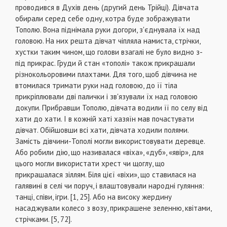
проводився в Духів день (другий день Трійці). Дівчата
обирали серед себе одну, котра буде зображувати
Тополю. Вона піднімала руки догори, з'єднувала їх над
головою. На них решта дівчат чіпляла намиста, стрічки,
хустки таким чином, що голови взагалі не було видно з-
під прикрас. Груди й стан «тополі» також прикрашали
різнокольоровими плахтами. Для того, щоб дівчина не
втомилася тримати руки над головою, до її тіла
прикріплювали дві палички і зв'язували їх над головою
докупи. Прибравши Тополю, дівчата водили її по селу від
хати до хати. І в кожній хаті хазяїн мав почастувати
дівчат. Обійшовши всі хати, дівчата ходили полями.
Замість дівчини-Тополі могли використовувати деревце.
Або робили дію, що називалася «віха», «дуб», «явір», для
цього могли використати хрест чи щоглу, що
прикрашалася зіллям. Біля цієї «віхи», що ставилася на
галявині в селі чи поруч, і влаштовували народні гуляння:
танці, співи, ігри. [1, 25]. Або на високу жердину
насаджували колесо з возу, прикрашене зеленню, квітами,
стрічками. [5, 72].