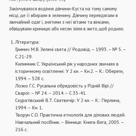
Закінчувалося водіння дівчини-Куста на тому самому
місці, де її вбирали в зеленину. Дівчину перевдягали в
звичайний одяг і, знятими з неї вітами та вінками,
обвішували криницю або несли зілля в жито, щоб родило.
Література:
Гримич М.В. Зелені свята // Родовід. – 1993. – № 5. –
С.21-29.
Килимник С. Український рік у народних звичаях в
історичному освітленні: У 2 кн. – Кн.2. – К.: Обереги,
1994. – 528 с.
Лозко Г.С. Русальна обрядовість у Рідній Вірі //
Сварог. – № 24. – 2014. – С.35-41.
Скуратівський В.Т. Святвечір: У 2 кн. – К.: Перлина,
1994. – Кн. 1.
Творун С.О. Практична етнологія для ділових людей.
Навчальний посібник. – Вінниця: Книга-Вега, 2005. –
216 с.