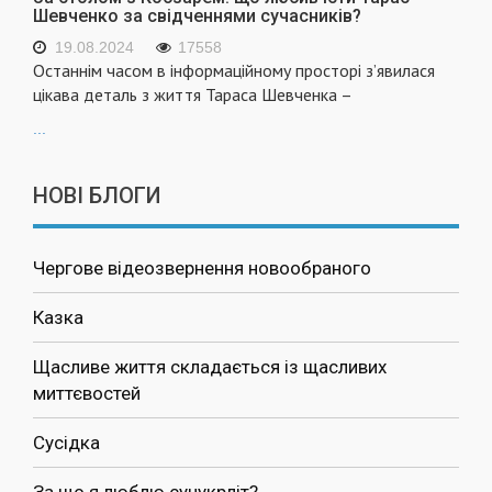
Шевченко за свідченнями сучасників?
19.08.2024
17558
Останнім часом в інформаційному просторі з’явилася
цікава деталь з життя Тараса Шевченка –
...
НОВІ БЛОГИ
Чергове відеозвернення новообраного
Казка
Щасливе життя складається із щасливих
миттєвостей
Сусідка
За що я люблю сучукрліт?