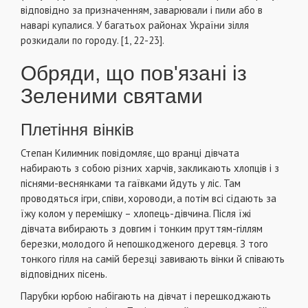
відповідно за призначенням, заварювали і пили або в
наварі купалися. У багатьох районах України зілля
розкидали по городу. [1, 22-23].
Обряди, що пов'язані із
Зеленими святами
Плетіння вінків
Степан Килимник повідомляє, що вранці дівчата
набирають з собою різних харчів, закликають хлопців і з
піснями-веснянками та гаївками йдуть у ліс. Там
проводяться ігри, співи, хороводи, а потім всі сідають за
їжу колом у перемішку – хлопець-дівчина. Після їжі
дівчата вибирають з довгим і тонким пруттям-гіллям
березки, молодого й непошкодженого деревця. З того
тонкого гілля на самій березці завивають вінки й співають
відповідних пісень.
Парубки юрбою набігають на дівчат і перешкоджають