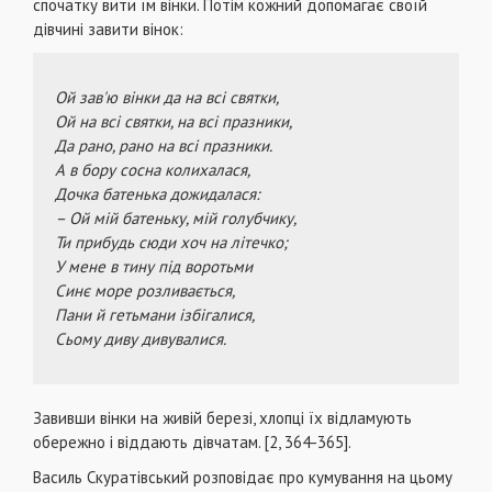
спочатку вити їм вінки. Потім кожний допомагає своїй
дівчині завити вінок:
Ой зав'ю вінки да на всі святки,
Ой на всі святки, на всі празники,
Да рано, рано на всі празники.
А в бору сосна колихалася,
Дочка батенька дожидалася:
– Ой мій батеньку, мій голубчику,
Ти прибудь сюди хоч на літечко;
У мене в тину під воротьми
Синє море розливається,
Пани й гетьмани ізбігалися,
Сьому диву дивувалися.
Завивши вінки на живій березі, хлопці їх відламують
обережно і віддають дівчатам. [2, 364-365].
Василь Скуратівський розповідає про кумування на цьому