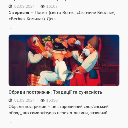
02.09.2024
16107
1 вересня
— Посвіт (свято Вогню, «Свіччине Весілля»,
«Весілля Комина»). День
...
Обряди пострижин: Традиції та сучасність
01.09.2024
16330
Обряди пострижин — це старовинний слов'янський
обряд, що символізував перехід дитини, зазвичай
...