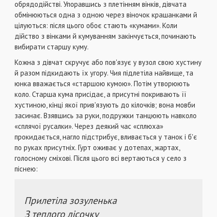
обрядодійстві. Упоравшись з плетінням вінків, дівчата
обмінюються одна з одною через віночок крашанками й
цілуються: після цього обоє стають «кумами». Коли
дійство з вінками й кумуванням закінчується, починають
вибирати старшу куму.
Кожна з дівчат скручує або пов'язує у вузол свою хустину
й разом підкидають їх угору. Чия підлетіла найвище, та
юнка вважається «старшою кумою». Потім утворюють
коло. Старша кума присідає, а присутні покривають її
хустиною, кінці якої прив'язують до кілочків; вона мовби
засинає. Взявшись за руки, подружки танцюють навколо
«сплячої русалки». Через деякий час «сплюха»
прокидається, нагло підстрибує, вливається у танок і б'є
по руках присутніх. Гурт оживає у дотепах, жартах,
голосному сміхові. Після цього всі вертаються у село з
піснею:
Прилетіла зозуленька
З теплого лісочку