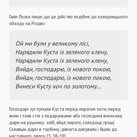
Гали Лозко пише, що це дійство подібне до колядницького
обходу на Різдво:
Ой ми були у великому лісі,
Нарядили Куста із зеленого клену,
Нарядили Куста із зеленого клену,
Вийди, господарю, із нового покою,
Вийди, господарю, із нового покою,
Винеси Кусту хоч по золотому...
Господарі зустрічали Куста перед порогом хати, перед
яким стояв стіл з подарунками або господиня виносила
дари на рушнику: хліб, яйця, пироги, солодощі, гроші.
Склавши дари в торбину, дівчата дякували і йшли до
наступного двору. [3, 38-39].