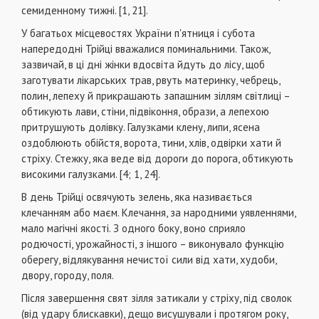
семиденному тижні. [1, 21].
У багатьох місцевостях України п'ятниця і субота
напередодні Трійці вважалися поминальними. Також,
зазвичай, в ці дні жінки вдосвіта йдуть до лісу, щоб
заготувати лікарських трав, рвуть материнку, чебрець,
полин, лепеху й прикрашають запашним зіллям світлиці –
обтикують лави, стіни, підвіконня, образи, а лепехою
притрушують долівку. Галузками клену, липи, ясена
оздоблюють обійстя, ворота, тини, хлів, одвірки хати й
стріху. Стежку, яка веде від дороги до порога, обтикують
високими галузками. [4; 1, 24].
В день Трійці освячують зелень, яка називається
клечанням або маєм. Клечання, за народними уявленнями,
мало магічні якості. З одного боку, воно сприяло
родючості, урожайності, з іншого – виконувало функцію
оберегу, відлякування нечистої сили від хати, худоби,
двору, городу, поля.
Після завершення свят зілля затикали у стріху, під сволок
(від удару блискавки), дещо висушували і протягом року,