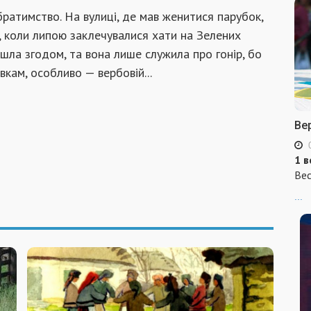
ратимство. На вулиці, де мав женитися парубок,
а, коли липою заклечувалися хати на Зелених
шла згодом, та вона лише служила про гонір, бо
вкам, особливо — вербовій...
Ве
1 в
Вес
...