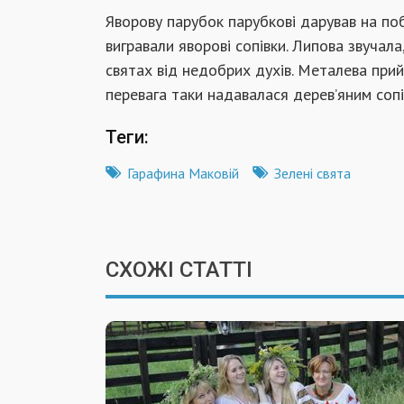
Яворову парубок парубкові дарував на поб
вигравали яворові сопівки. Липова звучал
святах від недобрих духів. Металева прий
перевага таки надавалася дерев’яним сопі
Теги:
Гарафина Маковій
Зелені свята
СХОЖІ СТАТТІ