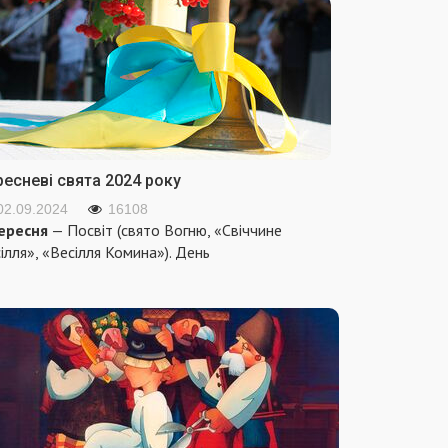
ресневі свята 2024 року
02.09.2024
16108
ересня
— Посвіт (свято Вогню, «Свіччине
ілля», «Весілля Комина»). День