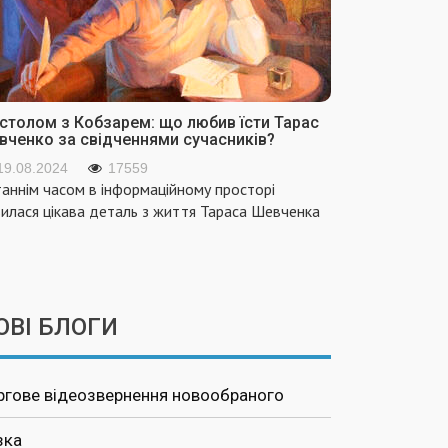
 столом з Кобзарем: що любив їсти Тарас
вченко за свідченнями сучасників?
19.08.2024
17559
аннім часом в інформаційному просторі
вилася цікава деталь з життя Тараса Шевченка
ОВІ БЛОГИ
ргове відеозвернення новообраного
зка