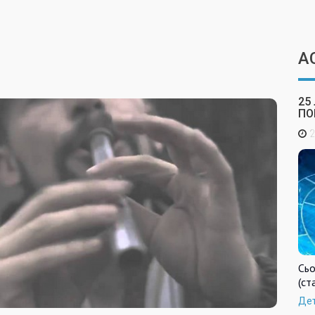
А
25
ПО
2
Сьо
(ст
Де