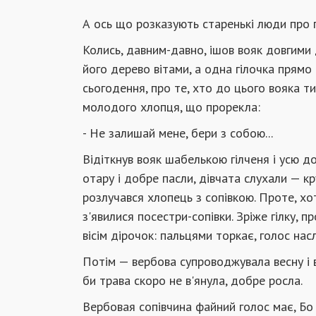
А ось що розказують старенькі люди про
Колись, давним-давно, ішов вояк довгими 
його дерево вітами, а одна гілочка прямо 
сьогодення, про те, хто до цього вояка т
молодого хлопця, що прорекла:
- Не залишай мене, бери з собою...
Відіткнув вояк шабелькою гілченя і усю до
отару і добре пасли, дівчата слухали — кр
розлучався хлопець з сопівкою. Проте, хот
з'явилися посестри-сопівки. Зріже гілку, 
вісім дірочок: пальцями торкає, голос насл
Потім — вербова супроводжувала весну і в
би трава скоро не в'янула, добре росла.
Вербовая сопівчина файний голос має, Бо 