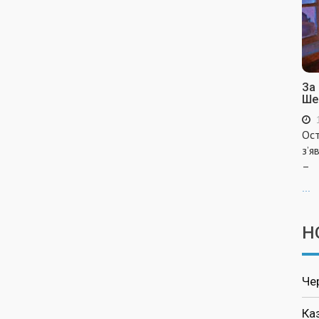
За
Ше
Ост
з’я
–
...
Н
Че
Ка