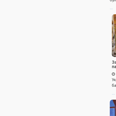
...
За
п
Ук
ба
...