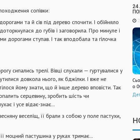
24
 походження сопівки:
ПО
2
дорогами та й сів під дерево спочити. І обійняло
доторкнулася до губів і заговорила. Про минуле і
ими дорогами ступав. І так вподобала та гілочка
рогу сипались трелі. Вівці слухали — гуртувалися у
утилися довкола нього, як бджілки. І вже не
Сьо
о 0
ілося йому знати, що й інше дерево вповісти. Так
Де
пропалить серцевину, зробить шість чи
ухає і усе відає-знає...
есняну веселіщ, її брали з собою у поле пастухи,
Н
її моцний пастушина у руках тримає...