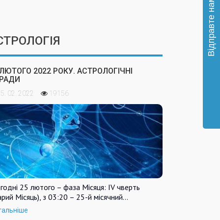
СТРОЛОГІЯ
 ЛЮТОГО 2022 РОКУ. АСТРОЛОГІЧНІ
РАДИ
5. 02. 2022
19156
годні 25 лютого – фаза Місяця: IV чверть
арий Місяць), з 03:20 – 25-й місячний…
тальніше