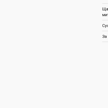
Ща
ми
Су
За