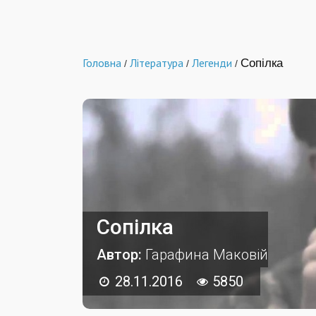
Головна
Література
Легенди
Сопілка
/
/
/
Сопілка
Автор:
Гарафина Маковій
28.11.2016
5850