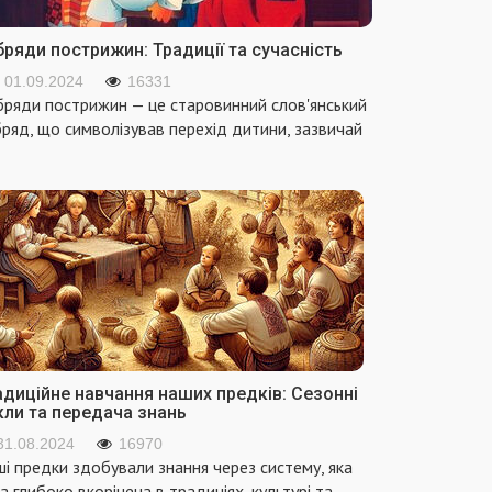
ряди пострижин: Традиції та сучасність
01.09.2024
16331
ряди пострижин — це старовинний слов'янський
ряд, що символізував перехід дитини, зазвичай
адиційне навчання наших предків: Сезонні
кли та передача знань
31.08.2024
16970
і предки здобували знання через систему, яка
а глибоко вкорінена в традиціях, культурі та