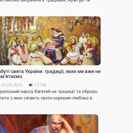
буті свята України: традиції, яких ми вже не
ам'ятаємо
20.08.2024
17736
раїнський народ багатий на традиції та обряди,
гато з яких сягають своїм корінням глибоко в