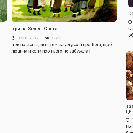
Об
Об
Ігри на Зелені Свята
об
03.05.2017
3229
Ігри на свята, пісні теж нагадували про Бога, щоб
...
людина ніколи про нього не забувала і
...
Тр
ци
Наш
бул