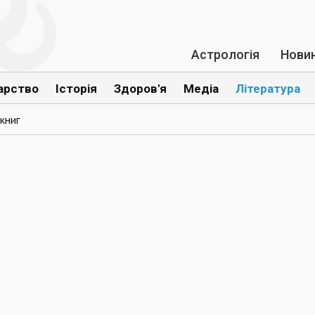
Астрологія
Нови
арство
Історія
Здоров'я
Медіа
Література
книг