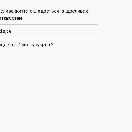
сливе життя складається із щасливих
ттєвостей
сідка
 що я люблю сучукрліт?