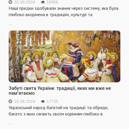
31.08.2024
16966
Наші предки здобували знання через систему, яка була
глибоко вкорінена в традиціях, культурі та
...
Забуті свята України: традиції, яких ми вже не
пам'ятаємо
20.08.2024
17735
Український народ багатий на традиції та обряди,
багато з яких сягають своїм корінням глибоко в
...