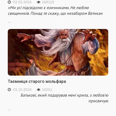
03.03.2016
168119
«Ми усі підсвідомо є язичниками. Не люблю
священиків. Понад те скажу, що незабаром Ватикан
...
Таємниця старого мольфара
19.10.2016
10251
Батькові, який подарував мені крила, з любов'ю
присвячую
...