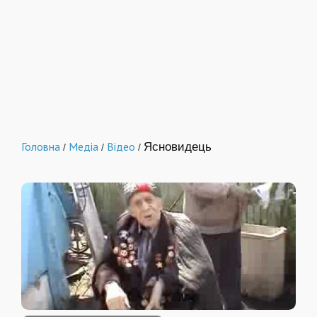
Головна
Медіа
Відео
Ясновидець
/
/
/