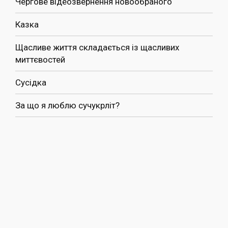
Чергове відеозвернення новообраного
Казка
Щасливе життя складається із щасливих
миттєвостей
Сусідка
За що я люблю сучукрліт?