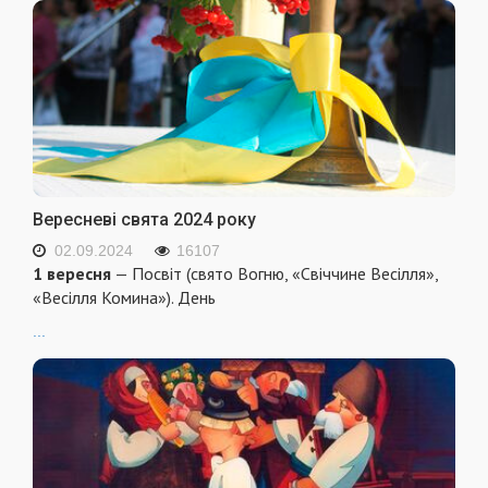
Вересневі свята 2024 року
02.09.2024
16107
1 вересня
— Посвіт (свято Вогню, «Свіччине Весілля»,
«Весілля Комина»). День
...