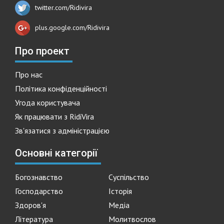
twitter.com/Ridivira
plus.google.com/Ridivira
Про проект
Про нас
Політика конфіденційності
Угода користувача
Як працювати з RidiVira
Зв'язатися з адміністрацією
Основні категорії
Богознавство
Суспільство
Господарство
Історія
Здоров'я
Медіа
Література
Молитвослов