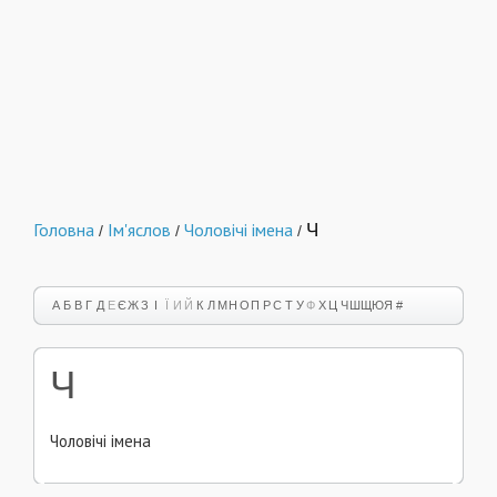
Головна
Ім'яслов
Чоловічі імена
Ч
/
/
/
А
Б
В
Г
Д
Е
Є
Ж
З
І
Ї
И
Й
К
Л
М
Н
О
П
Р
С
Т
У
Ф
Х
Ц
Ч
Ш
Щ
Ю
Я
#
Ч
Чоловічі імена