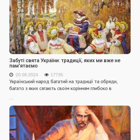
Забуті свята України: традиції, яких ми вже не
пам'ятаємо
20.08.2024
17735
Український народ багатий на традиції та обряди,
багато з яких сягають своїм корінням глибоко в
...