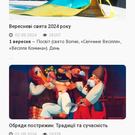
Вересневі свята 2024 року
02.09.2024
16107
1 вересня
— Посвіт (свято Вогню, «Свіччине Весілля»,
«Весілля Комина»). День
...
Обряди пострижин: Традиції та сучасність
01.09.2024
16328