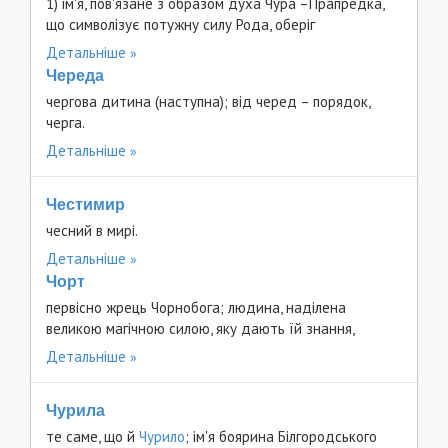
1) ім'я, пов'язане з образом духа Чура –Прапредка,
що символізує потужну силу Рода, оберіг
Детальніше
Череда
чергова дитина (наступна); від черед – порядок,
черга.
Детальніше
Честимир
чесний в мирі.
Детальніше
Чорт
первісно жрець Чорнобога; людина, наділена
великою магічною силою, яку дають їй знання,
Детальніше
Чурила
те саме, що й
Чурило
; ім'я боярина Білгородського