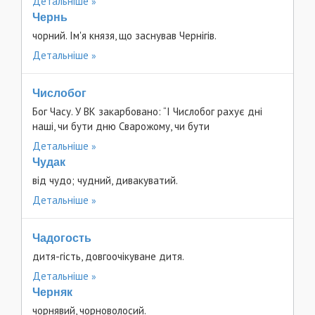
Детальніше
Чернь
чорний. Ім'я князя, що заснував Чернігів.
Детальніше
Числобог
Бог Часу. У ВК закарбовано: “І Числобог рахує дні
наші, чи бути дню Сварожому, чи бути
Детальніше
Чудак
від чудо; чудний, дивакуватий.
Детальніше
Чадогость
дитя-гість, довгоочікуване дитя.
Детальніше
Черняк
чорнявий, чорноволосий.