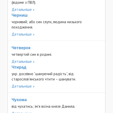
(відоме з ПВЛ).
Детальніше
Черниш
чорнявий; або син слуги, людина низького
походження.
Детальніше
Четверок
четвертий син в родині.
Детальніше
Чтирад
укр. дослівно “шануючий радість”, від
старослов'янського чтити – шанувати.
Детальніше
Чухома
від чухатись; ім'я воїна князя Данила.