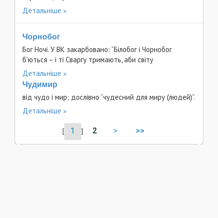
Детальніше
Чорнобог
Бог Ночі. У ВК закарбовано: “Білобог і Чорнобог
б'ються – і ті Сваргу тримають, аби світу
Детальніше
Чудимир
від чудо і мир; дослівно “чудесний для миру (людей)”.
Детальніше
1
2
>
>>
[
]