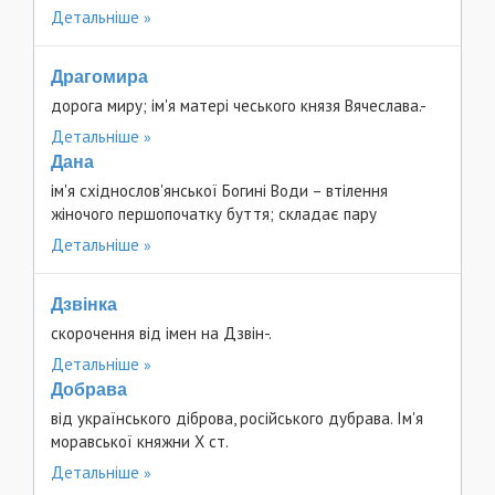
Детальніше
Драгомира
дорога миру; ім'я матері чеського князя Вячеслава.-
Детальніше
Дана
ім'я східнослов'янської Богині Води – втілення
жіночого першопочатку буття; складає пару
Детальніше
Дзвінка
скорочення від імен на Дзвін-.
Детальніше
Добрава
від українського діброва, російського дубрава. Ім'я
моравської княжни Х ст.
Детальніше