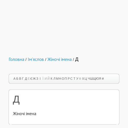
Головна
Ім'яслов
Жіночі імена
Д
/
/
/
А
Б
В
Г
Д
Е
Є
Ж
З
І
Ї
И
Й
К
Л
М
Н
О
П
Р
С
Т
У
Ф
Х
Ц
Ч
Ш
Щ
Ю
Я
#
Д
Жіночі імена