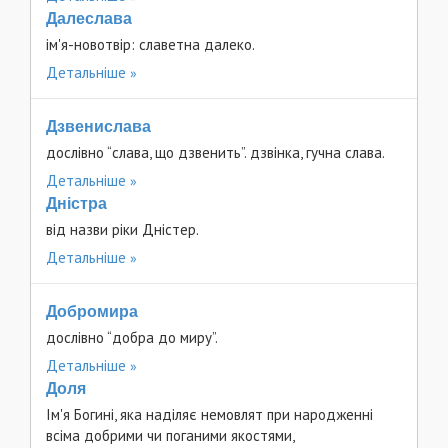
Далеслава
ім'я-новотвір: славетна далеко.
Детальніше
Дзвенислава
дослівно “слава, що дзвенить”. дзвінка, гучна слава.
Детальніше
Дністра
від назви ріки Дністер.
Детальніше
Добромира
дослівно “добра до миру”.
Детальніше
Доля
Ім'я Богині, яка наділяє немовлят при народженні
всіма добрими чи поганими якостями,