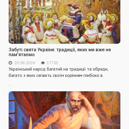
Забуті свята України: традиції, яких ми вже не
пам'ятаємо
20.08.2024
17735
Український народ багатий на традиції та обряди,
багато з яких сягають своїм корінням глибоко в
...