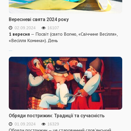
Вересневі свята 2024 року
02.09.2024
16107
1 вересня
— Посвіт (свято Вогню, «Свіччине Весілля»,
«Весілля Комина»). День
...
Обряди пострижин: Традиції та сучасність
01.09.2024
16329
Обряди пострижин — це старовинний слов'янський