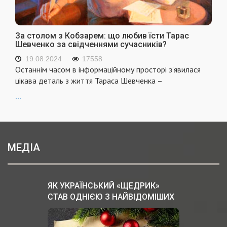
За столом з Кобзарем: що любив їсти Тарас
Шевченко за свідченнями сучасників?
19.08.2024
17558
Останнім часом в інформаційному просторі з’явилася
цікава деталь з життя Тараса Шевченка –
...
МЕДІА
ЯК УКРАЇНСЬКИЙ «ЩЕДРИК»
СТАВ ОДНІЄЮ З НАЙВІДОМІШИХ
РІЗДВЯНИХ ПІСЕНЬ У СВІТІ