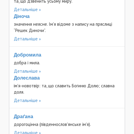
та, що дзвенить усьому миру.
Детальніше
Діноча
значення неясне. Ім'я відоме з напису на пряслиці
“Решек Диночи”.
Детальніше
Добромила
добра і мила.
Детальніше
Долеслава
ім'я-новотвір: та, що славить Богиню Долю; славна
доля.
Детальніше
Драґана
дорогоцінна (південнослов'янське ім'я).
Детальніше