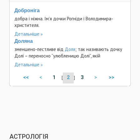
Доброніга
добра і ніжна. Ім'я дочки Рогніди і Володимира-
христителя.
Детальніше
Доляна
зменшено-пестливе від
Доля
; так називають дочку
Долі – переносно “улюбленицю Долі”, якій
Детальніше
<<
<
1
2
3
>
>>
[
]
АСТРОЛОГІЯ