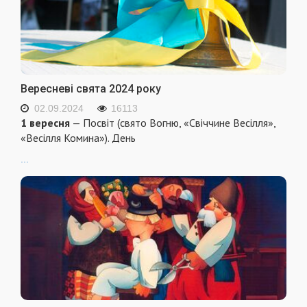
Вересневі свята 2024 року
02.09.2024
16113
1 вересня
— Посвіт (свято Вогню, «Свіччине Весілля»,
«Весілля Комина»). День
...