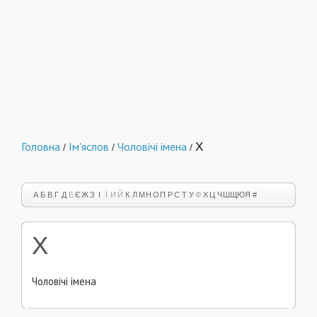
Головна
Ім'яслов
Чоловічі імена
Х
/
/
/
А
Б
В
Г
Д
Е
Є
Ж
З
І
Ї
И
Й
К
Л
М
Н
О
П
Р
С
Т
У
Ф
Х
Ц
Ч
Ш
Щ
Ю
Я
#
Х
Чоловічі імена