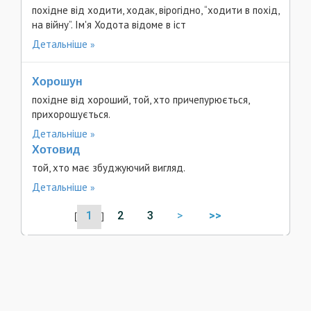
похідне від ходити, ходак, вірогідно, “ходити в похід,
на війну”. Ім'я Ходота відоме в іст
Детальніше
Хорошун
похідне від хороший, той, хто причепурюється,
прихорошується.
Детальніше
Хотовид
той, хто має збуджуючий вигляд.
Детальніше
1
2
3
>
>>
[
]