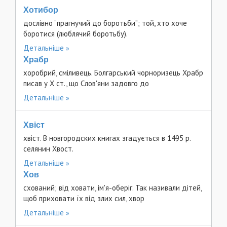
Хотибор
дослівно “прагнучий до боротьби”; той, хто хоче
боротися (люблячий боротьбу).
Детальніше
Храбр
хоробрий, сміливець. Болгарський чорноризець Храбр
писав у Х ст., що Слов'яни задовго до
Детальніше
Хвіст
хвіст. В новгородских книгах згадується в 1495 p.
селянин Хвост.
Детальніше
Хов
схований; від ховати, ім'я-оберіг. Так називали дітей,
щоб приховати їх від злих сил, хвор
Детальніше