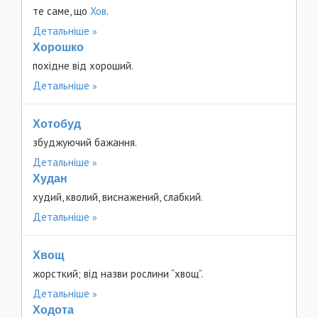
те саме, що
Хов
.
Детальніше
Хорошко
похідне від хороший.
Детальніше
Хотобуд
збуджуючий бажання.
Детальніше
Худан
худий, кволий, виснажений, слабкий.
Детальніше
Хвощ
жорсткий; від назви рослини “хвощ”.
Детальніше
Ходота