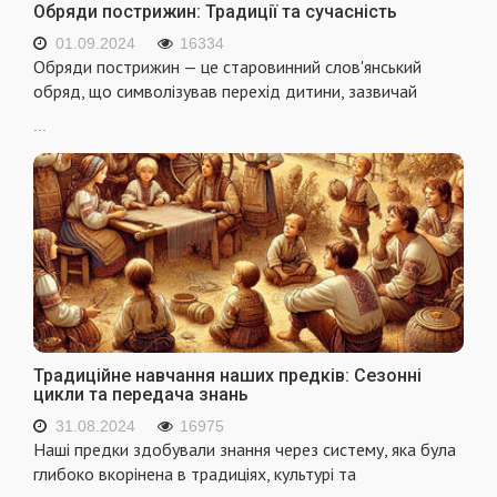
Обряди пострижин: Традиції та сучасність
01.09.2024
16334
Обряди пострижин — це старовинний слов'янський
обряд, що символізував перехід дитини, зазвичай
...
Традиційне навчання наших предків: Сезонні
цикли та передача знань
31.08.2024
16975
Наші предки здобували знання через систему, яка була
глибоко вкорінена в традиціях, культурі та