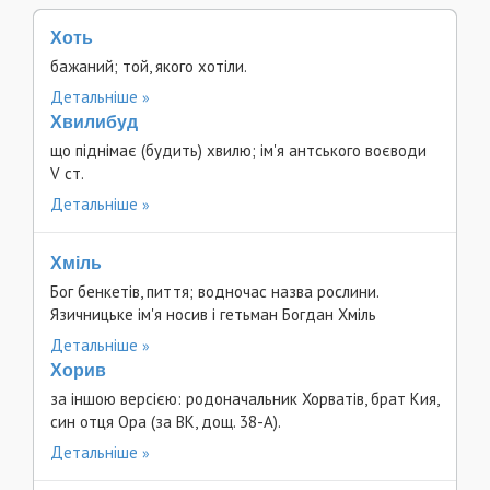
Хоть
бажаний; той, якого хотіли.
Детальніше
Хвилибуд
що піднімає (будить) хвилю; ім'я антського воєводи
V ст.
Детальніше
Хміль
Бог бенкетів, пиття; водночас назва рослини.
Язичницьке ім'я носив і гетьман Богдан Хміль
Детальніше
Хорив
за іншою версією: родоначальник Хорватів, брат Кия,
син отця Ора (за ВК, дощ. 38-А).
Детальніше