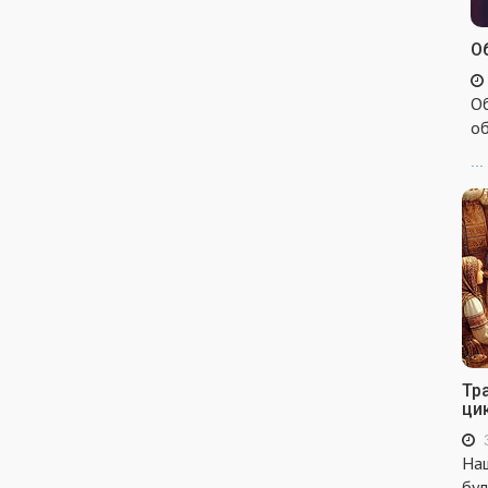
Об
Об
об
...
Тр
ци
Наш
бул