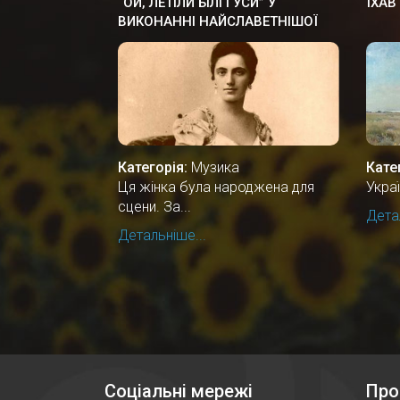
“ОЙ, ЛЕТІЛИ БІЛІ ГУСИ” У
ЇХАВ
ВИКОНАННІ НАЙСЛАВЕТНІШОЇ
ОПЕРНОЇ СПІВАЧКИ СОЛОМIЇ
КРУШЕЛЬНИЦЬКОЇ
Категорія:
Музика
Кате
Ця жінка була народжена для
Укра
сцени. За...
Детал
Детальніше...
Соціальні мережі
Про