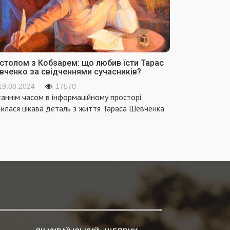
 столом з Кобзарем: що любив їсти Тарас
вченко за свідченнями сучасників?
19.08.2024
17570
аннім часом в інформаційному просторі
вилася цікава деталь з життя Тараса Шевченка