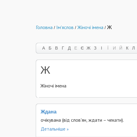
Головна
Ім'яслов
Жіночі імена
Ж
/
/
/
А
Б
В
Г
Д
Е
Є
Ж
З
І
Ї
И
Й
К
Л
Ж
Жіночі імена
Ждана
очікувана (від слов'ян, ждати – чекати).
Детальніше