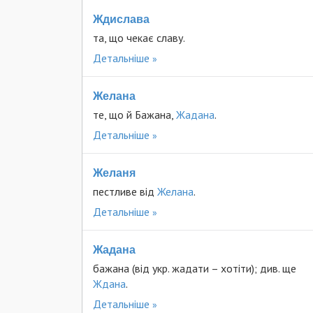
Ждислава
та, що чекає славу.
Детальніше
Желана
те, що й Бажана,
Жадана
.
Детальніше
Желаня
пестливе від
Желана
.
Детальніше
Жадана
бажана (від укр. жадати – хотіти); див. ще
Ждана
.
Детальніше