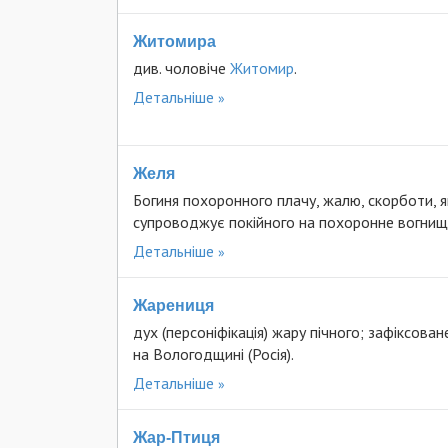
Житомира
див. чоловіче
Житомир
.
Детальніше
Желя
Богиня похоронного плачу, жалю, скорботи, я
супроводжує покійного на похоронне вогнищ
Детальніше
Жарениця
дух (персоніфікація) жару пічного; зафіксован
на Вологодщині (Росія).
Детальніше
Жар-Птиця