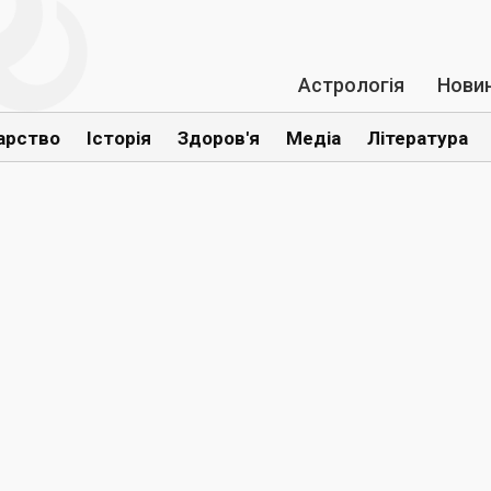
Астрологія
Нови
арство
Історія
Здоров'я
Медіа
Література