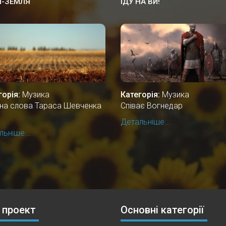
И-ЗЕМЛЯ
ІДУ НА ВИ!
горія:
Музика
Категорія:
Музика
і на слова Тараса Шевченка
Співає Вогнедар
Детальніше...
ьніше...
 проект
Основні категорії