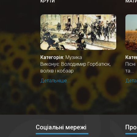
КРУТИ
МАТ
Категорія:
Музика
Кате
Виконує: Володимир Горбатюк,
Пісн
волхв і кобзар
та...
Детальніше...
Детал
Соціальні мережі
Про