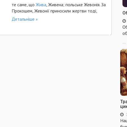
те саме, що
Жива
, Живена; польське Жевонія. За
Прокошем, Жевонії приносили жертви тоді,
Об
Детальніше
Об
об
...
Тр
ци
Наш
бул