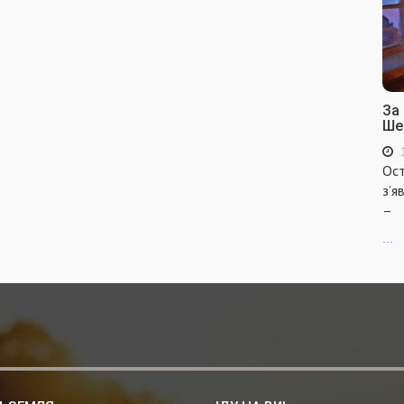
За
Ше
Ост
з’я
–
...