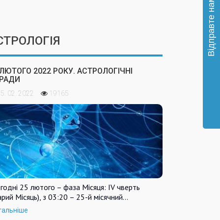
СТРОЛОГІЯ
 ЛЮТОГО 2022 РОКУ. АСТРОЛОГІЧНІ
РАДИ
5. 02. 2022
19165
годні 25 лютого – фаза Місяця: IV чверть
арий Місяць), з 03:20 – 25-й місячний…
тальніше