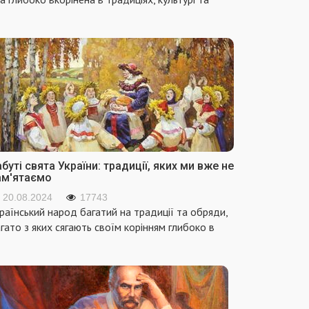
буті свята України: традиції, яких ми вже не
ам'ятаємо
20.08.2024
17743
раїнський народ багатий на традиції та обряди,
гато з яких сягають своїм корінням глибоко в