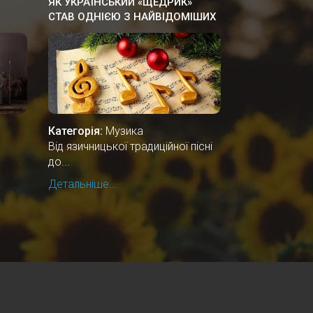
ЯК УКРАЇНСЬКИЙ «ЩЕДРИК»
СТАВ ОДНІЄЮ З НАЙВІДОМІШИХ
РІЗДВЯНИХ ПІСЕНЬ У СВІТІ
Категорія:
Музика
Від язичницької традиційної пісні
до...
Детальніше...