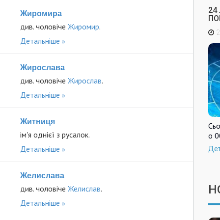
24
Жиромира
ПО
див. чоловіче
Жиромир
.
2
Детальніше
Жирослава
див. чоловіче
Жирослав
.
Детальніше
Житниця
Сьо
ім'я однієї з русалок.
о 0
Детальніше
Де
Желислава
Н
див. чоловіче
Желислав
.
Детальніше