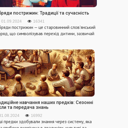
ряди пострижин: Традиції та сучасність
01.09.2024
16341
ряди пострижин — це старовинний слов'янський
ряд, що символізував перехід дитини, зазвичай
адиційне навчання наших предків: Сезонні
кли та передача знань
31.08.2024
16992
і предки здобували знання через систему, яка
а глибоко вкорінена в традиціях, культурі та