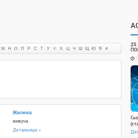
А
25
М
Н
О
П
Р
С
Т
У
Ф
Х
Ц
Ч
Ш
Щ
Ю
Я
#
ПО
2
Жилена
Сьо
живуча.
(ст
Детальніше
Де