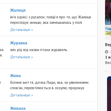
Жалиця
ім'я однієї з русалок; повір'я про те, що Жалиця
переслідує жницю, яка замешкалась у полі
Детальніше
Журавка
Ве
ка
жін. рід від назви птаха журавель.
е.
Детальніше
1 в
Вес
...
Жива
е
Богиня життя, дочка Лади, яка, за уявленнями
слов'ян, перевтілюється в зозулю, пророкує
Детальніше
Живана