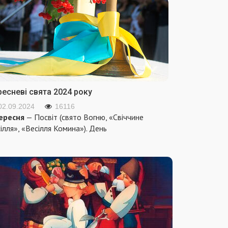
ресневі свята 2024 року
02.09.2024
16116
ересня
— Посвіт (свято Вогню, «Свіччине
ілля», «Весілля Комина»). День