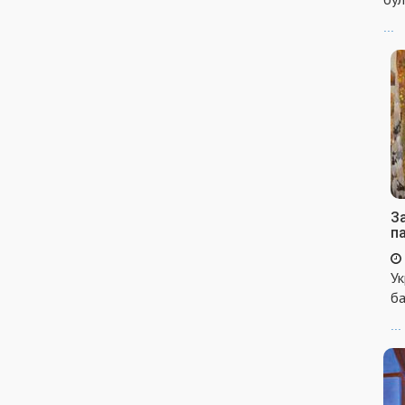
...
За
п
Ук
ба
...