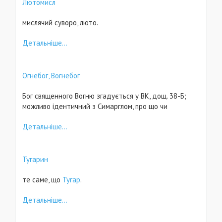
Лютомисл
мислячий суворо, люто.
Детальніше...
Огнебог, Вогнебог
Бог священного Вогню згадується у ВК, дощ. 38-Б;
можливо ідентичний з Симарглом, про що чи
Детальніше...
Тугарин
те саме, що
Тугар
.
Детальніше...