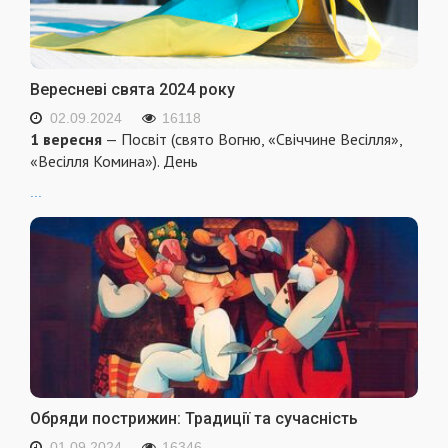
Вересневі свята 2024 року
02.09.2024
16118
1 вересня
— Посвіт (свято Вогню, «Свіччине Весілля»,
«Весілля Комина»). День
...
Обряди пострижин: Традиції та сучасність
01.09.2024
16346