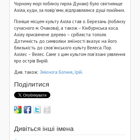
Чорному морі поблизу гирла Дунаю) було святилище
Ахіла, куди, за повір'ями, відправлялися душі покійних.
Пізніше місцем культу Ахіла став о. Березань (поблизу
сучасного м. Очакова), а також – Кінбурнська коса.
Ахілу присвячене дерево – срібляста тополя.
Дотичність до символіки зміїності вказує на його
близькість до слов'янського культу Велеса. Пор.
Ахілес – Велес. Саме з цим культом пов'язані уявлення
про острів Вирій.
Див. також:
Змієнога Богиня
,
Ірій
.
Поділитися
Дивіться інші імена