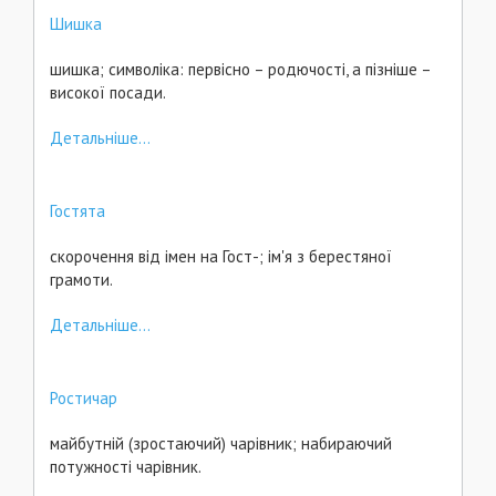
Шишка
шишка; символіка: первісно – родючості, а пізніше –
високої посади.
Детальніше...
Гостята
скорочення від імен на Гост-; ім'я з берестяної
грамоти.
Детальніше...
Ростичар
майбутній (зростаючий) чарівник; набираючий
потужності чарівник.