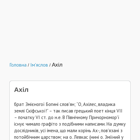
Головна
Ім'яслов
Ахіл
/
/
Ахіл
брат Змієногої Богині слов'ян; “О, Ахілес, владика
землі Скіфської!” – так писав грецький поет кінця VІІ
– початку VI ст. до н.е. В Північному Причорномор'ї
існує чимало графіто з подібними написами. На думку
дослідників, усі імена, що мали корінь Ах-, пов'язані з
потойбічним царством; на о. Левкас (нині о. Зміїний у