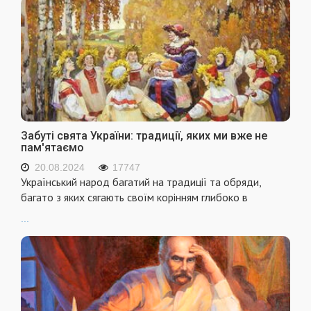
Забуті свята України: традиції, яких ми вже не
пам'ятаємо
20.08.2024
17747
Український народ багатий на традиції та обряди,
багато з яких сягають своїм корінням глибоко в
...