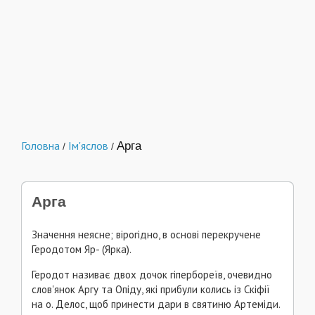
Головна
Ім'яслов
Арга
/
/
Арга
Значення неясне; вірогідно, в основі перекручене
Геродотом Яр- (Ярка).
Геродот називає двох дочок гіпербореїв, очевидно
слов'янок Аргу та Опіду, які прибули колись із Скіфії
на о. Делос, щоб принести дари в святиню Артеміди.