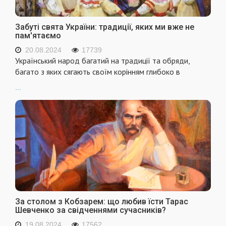
Забуті свята України: традиції, яких ми вже не
пам'ятаємо
20.08.2024
17739
Український народ багатий на традиції та обряди,
багато з яких сягають своїм корінням глибоко в
...
За столом з Кобзарем: що любив їсти Тарас
Шевченко за свідченнями сучасників?
19.08.2024
17562