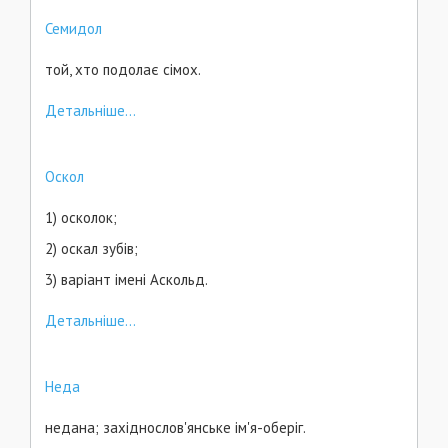
Семидол
той, хто подолає сімох.
Детальніше...
Оскол
1) осколок;
2) оскал зубів;
3) варіант імені Аскольд.
Детальніше...
Неда
недана; західнослов'янське ім'я-оберіг.