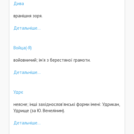
Дива
вранішня зоря.
Детальніше...
Войца(-Я)
войовничий; ім'я з берестяної грамоти.
Детальніше...
Удрє
неясне; інші західнослов'янські форми імені: Удрикан,
Удрище (за Ю. Венеліним).
Детальніше...