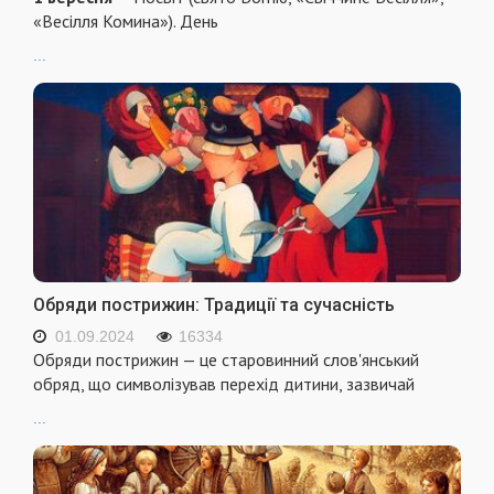
«Весілля Комина»). День
...
Обряди пострижин: Традиції та сучасність
01.09.2024
16334
Обряди пострижин — це старовинний слов'янський
обряд, що символізував перехід дитини, зазвичай
...