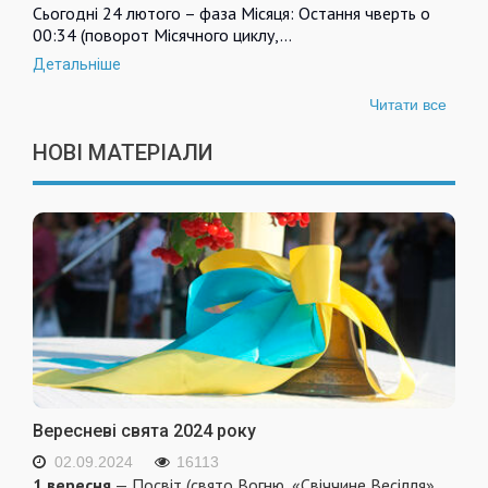
Сьогодні 24 лютого – фаза Місяця: Остання чверть о
00:34 (поворот Місячного циклу,…
Детальніше
Читати все
НОВІ МАТЕРІАЛИ
Вересневі свята 2024 року
02.09.2024
16113
1 вересня
— Посвіт (свято Вогню, «Свіччине Весілля»,