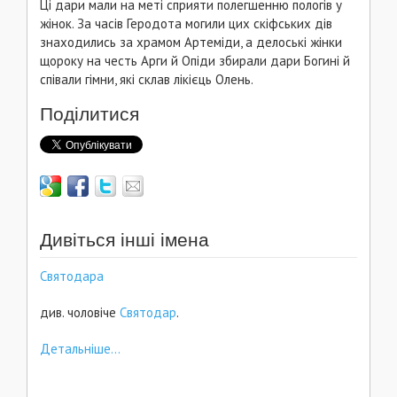
Ці дари мали на меті сприяти полегшенню пологів у
жінок. За часів Геродота могили цих скіфських дів
знаходились за храмом Артеміди, а делоські жінки
щороку на честь Арги й Опіди збирали дари Богині й
співали гімни, які склав лікієць Олень.
Поділитися
Дивіться інші імена
Святодара
див. чоловіче
Святодар
.
Детальніше...