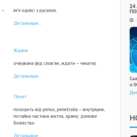
24
ь –
ім'я однієї з русалок.
ПО
2
Детальніше...
Ждана
очікувана (від слов'ян, ждати – чекати).
Детальніше...
Сьо
о 0
Де
Пенат
походить від penus, penetralia – внутрішня,
потайна частина житла, храму; домове
Н
Божество
Детальніше...