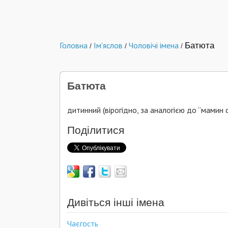
Головна
Ім'яслов
Чоловічі імена
Батюта
/
/
/
Батюта
дитинний (вірогідно, за аналогією до “мамин с
Поділитися
Дивіться інші імена
Чаєгость