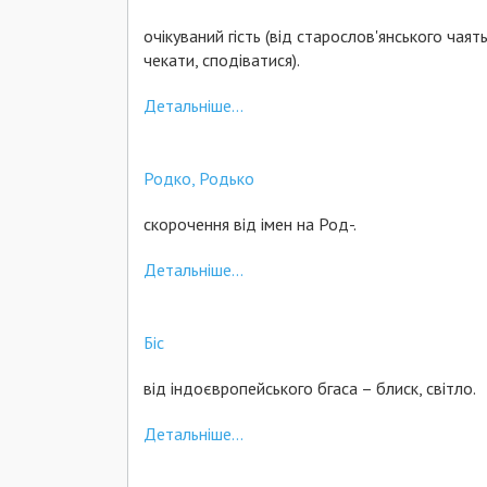
очікуваний гість (від старослов'янського чаят
чекати, сподіватися).
Детальніше...
Родко, Родько
скорочення від імен на Род-.
Детальніше...
Біс
від індоєвропейського бгаса – блиск, світло.
Детальніше...