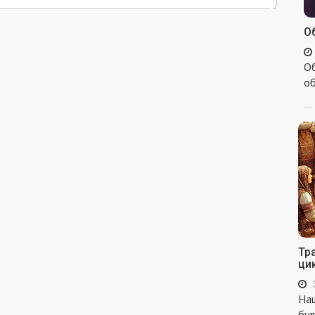
Об
Об
об
...
Тр
ци
Наш
бул