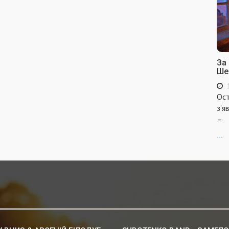
За
Ше
Ост
з’я
–
...