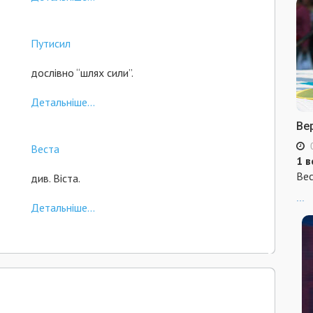
Путисил
дослівно “шлях сили”.
Детальніше...
Ве
Веста
1 в
Вес
див. Віста.
...
Детальніше...