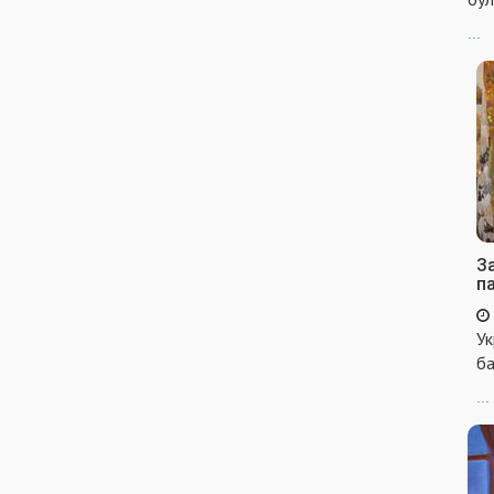
...
За
п
Ук
ба
...