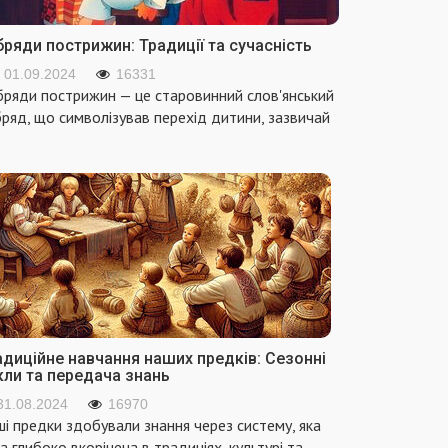
ряди пострижин: Традиції та сучасність
01.09.2024
16331
ряди пострижин — це старовинний слов'янський
ряд, що символізував перехід дитини, зазвичай
адиційне навчання наших предків: Сезонні
кли та передача знань
31.08.2024
16970
і предки здобували знання через систему, яка
а глибоко вкорінена в традиціях, культурі та