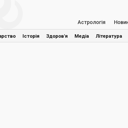
Астрологія
Нови
арство
Історія
Здоров'я
Медіа
Література