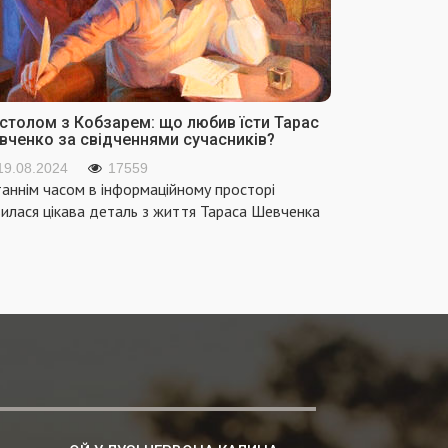
 столом з Кобзарем: що любив їсти Тарас
вченко за свідченнями сучасників?
19.08.2024
17559
аннім часом в інформаційному просторі
вилася цікава деталь з життя Тараса Шевченка