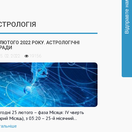
СТРОЛОГІЯ
 ЛЮТОГО 2022 РОКУ. АСТРОЛОГІЧНІ
РАДИ
5. 02. 2022
19156
годні 25 лютого – фаза Місяця: IV чверть
арий Місяць), з 03:20 – 25-й місячний…
тальніше