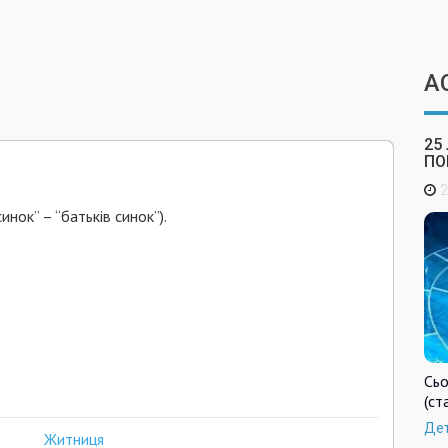
А
25
ПО
2
инок” – “батьків синок”).
Сьо
(ст
Де
Житниця