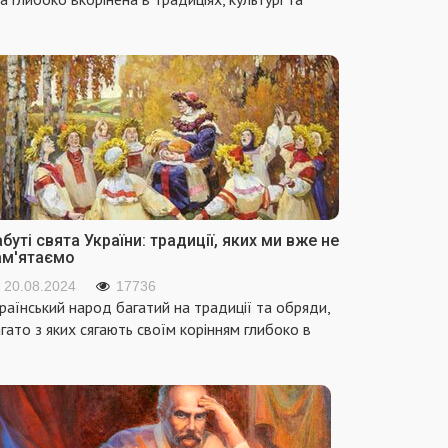
буті свята України: традиції, яких ми вже не
ам'ятаємо
20.08.2024
17736
раїнський народ багатий на традиції та обряди,
гато з яких сягають своїм корінням глибоко в