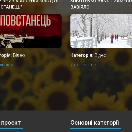
 ВНИЗ & АРСЕНІЙ БІЛОДУБ -
SUBOTENKO BAND - ЗАМЕЛО
ВСТАНЕЦЬ"
ЗАВІЯЛО
горія:
Відео
Категорія:
Відео
ьніше...
Детальніше...
 проект
Основні категорії