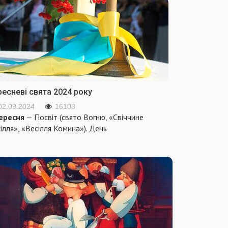
ресневі свята 2024 року
02.09.2024
16108
ересня
— Посвіт (свято Вогню, «Свіччине
ілля», «Весілля Комина»). День