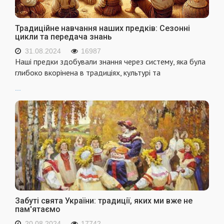
Традиційне навчання наших предків: Сезонні
цикли та передача знань
31.08.2024
16987
Наші предки здобували знання через систему, яка була
глибоко вкорінена в традиціях, культурі та
...
Забуті свята України: традиції, яких ми вже не
пам'ятаємо
20.08.2024
17742