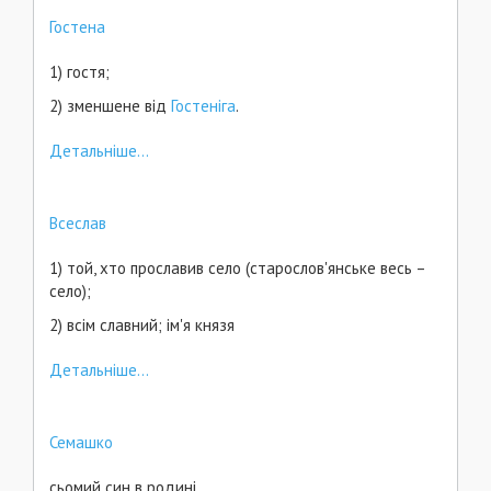
Гостена
1) гостя;
2) зменшене від
Гостеніга
.
Детальніше...
Всеслав
1) той, хто прославив село (старослов'янське весь –
село);
2) всім славний; ім'я князя
Детальніше...
Семашко
сьомий син в родині.