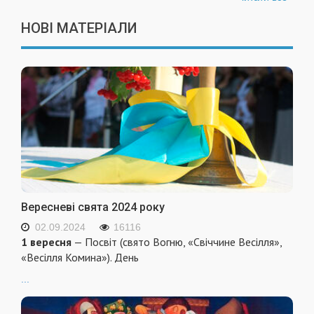
НОВІ МАТЕРІАЛИ
Вересневі свята 2024 року
02.09.2024
16116
1 вересня
— Посвіт (свято Вогню, «Свіччине Весілля»,
«Весілля Комина»). День
...