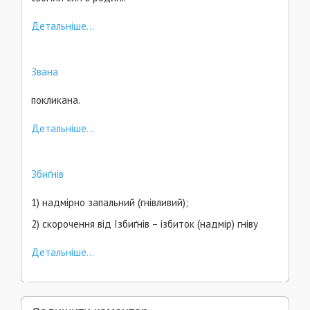
Детальніше...
Звана
покликана.
Детальніше...
Збиґнів
1) надмірно запальний (гнівливий);
2) скорочення від Ізбиґнів – ізбиток (надмір) гніву
Детальніше...