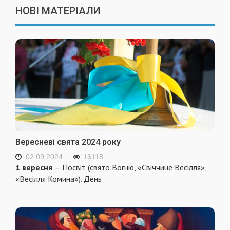
НОВІ МАТЕРІАЛИ
Вересневі свята 2024 року
02.09.2024
16118
1 вересня
— Посвіт (свято Вогню, «Свіччине Весілля»,
«Весілля Комина»). День
...