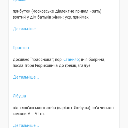
прибуток (московське діалектне привал –зять);
взятий у дім батьків жінки; укр. приймак.
Детальніше...
Прастен
дослівно “праоснова”; пор.
Станило
; ім'я боярина,
посла Ігоря Рюриковича до греків, згадує
Детальніше...
Лібуша
від слов'янського люба (варіант Любуша); ім'я чеської
княжни V – VI ст.
Детальніше...