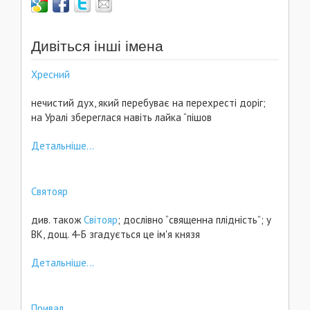
Дивіться інші імена
Хресний
нечистий дух, який перебуває на перехресті доріг;
на Уралі збереглася навіть лайка “пішов
Детальніше...
Святояр
див. також
Світояр
; дослівно “священна плідність”; у
ВК, дощ. 4-Б згадується це ім'я князя
Детальніше...
Привал