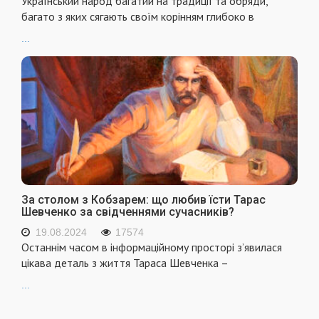
Український народ багатий на традиції та обряди,
багато з яких сягають своїм корінням глибоко в
...
За столом з Кобзарем: що любив їсти Тарас
Шевченко за свідченнями сучасників?
19.08.2024
17574
Останнім часом в інформаційному просторі з’явилася
цікава деталь з життя Тараса Шевченка –
...