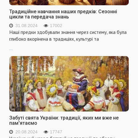
Традиційне навчання наших предків: Сезонні
цикли та передача знань
31.08.2024
17002
Наші предки здобували знання через систему, яка була
глибоко вкорінена в традиціях, культурі та
...
Забуті свята України: традиції, яких ми вже не
пам'ятаємо
20.08.2024
17747