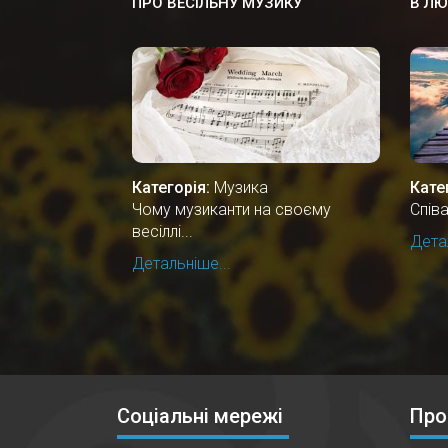
ПРО ВЕСІЛЬНУ МУЗИКУ
В ЛЮ
Категорія:
Музика
Кате
Чому музиканти на своєму
Спів
весіллі...
Детал
Детальніше...
Соціальні мережі
Про