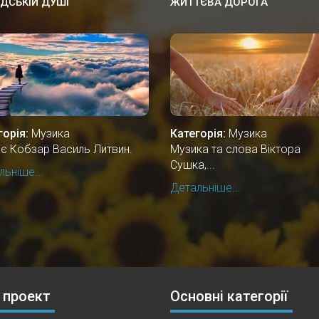
ДСЬКІЙ ДУШІ
ЖИТТЄВА ДОРОГА
горія:
Музика
Категорія:
Музика
ає Кобзар Василь Литвин.
Музика та слова Віктора
Сушка,...
ьніше...
Детальніше...
 проект
Основні категорії