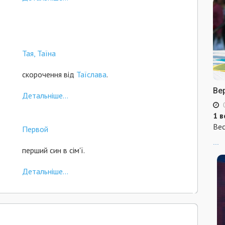
Тая, Таїна
скорочення від
Таїслава
.
Ве
Детальніше...
1 в
Вес
Первой
...
перший син в сім'ї.
Детальніше...