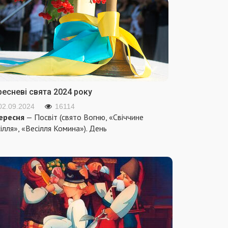
ресневі свята 2024 року
02.09.2024
16114
ересня
— Посвіт (свято Вогню, «Свіччине
ілля», «Весілля Комина»). День