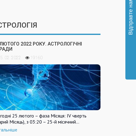
СТРОЛОГІЯ
 ЛЮТОГО 2022 РОКУ. АСТРОЛОГІЧНІ
РАДИ
5. 02. 2022
19160
годні 25 лютого – фаза Місяця: IV чверть
арий Місяць), з 03:20 – 25-й місячний…
тальніше