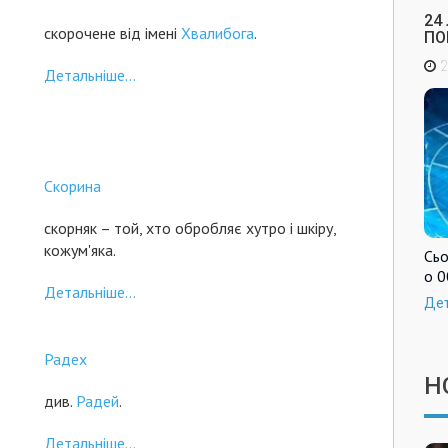
24
скорочене від імені
Хвалибога
.
ПО
2
Детальніше...
Скорина
скорняк – той, хто обробляє хутро і шкіру,
кожум'яка.
Сьо
о 0
Детальніше...
Де
Радех
Н
див.
Радей
.
Детальніше...