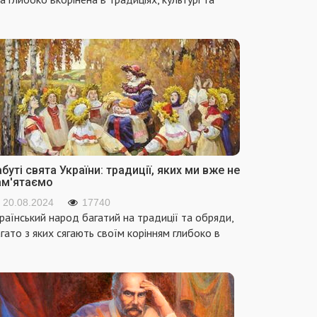
буті свята України: традиції, яких ми вже не
ам'ятаємо
20.08.2024
17740
раїнський народ багатий на традиції та обряди,
гато з яких сягають своїм корінням глибоко в