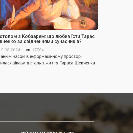
 столом з Кобзарем: що любив їсти Тарас
вченко за свідченнями сучасників?
19.08.2024
17564
аннім часом в інформаційному просторі
вилася цікава деталь з життя Тараса Шевченка