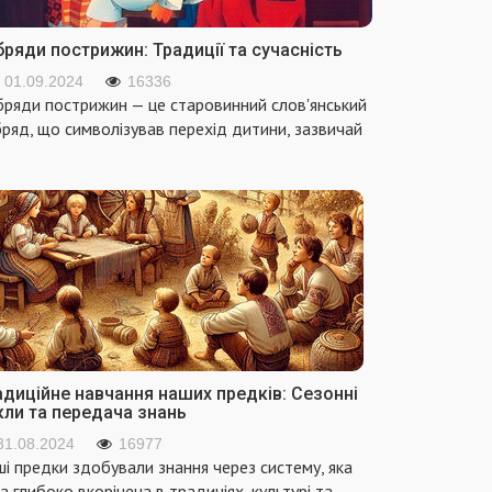
ряди пострижин: Традиції та сучасність
01.09.2024
16336
ряди пострижин — це старовинний слов'янський
ряд, що символізував перехід дитини, зазвичай
адиційне навчання наших предків: Сезонні
кли та передача знань
31.08.2024
16977
і предки здобували знання через систему, яка
а глибоко вкорінена в традиціях, культурі та