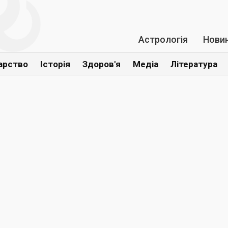
Астрологія
Нови
арство
Історія
Здоров'я
Медіа
Література