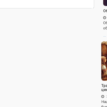
Об
Об
об
...
Тр
ци
Наш
бул