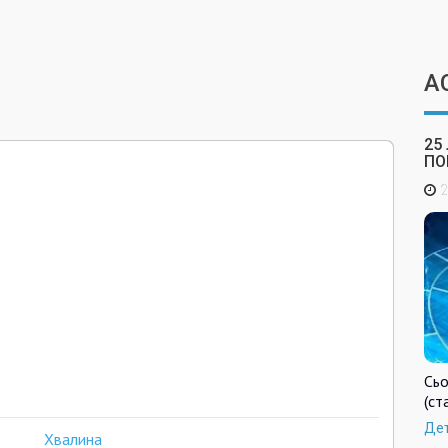
А
25
ПО
2
Сьо
(ст
Де
Хвалина