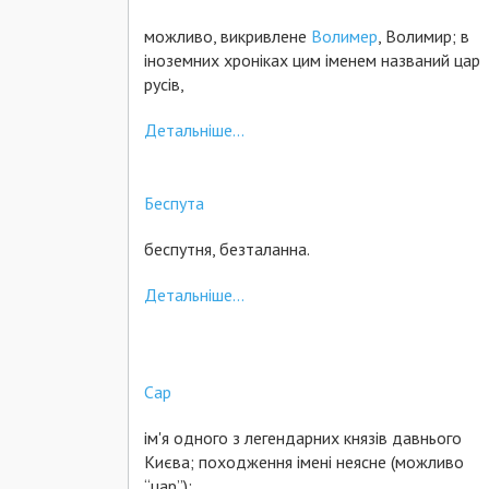
можливо, викривлене
Волимер
, Волимир; в
іноземних хроніках цим іменем названий цар
русів,
Детальніше...
Беспута
беспутня, безталанна.
Детальніше...
Cap
ім'я одного з легендарних князів давнього
Києва; походження імені неясне (можливо
“цар”);