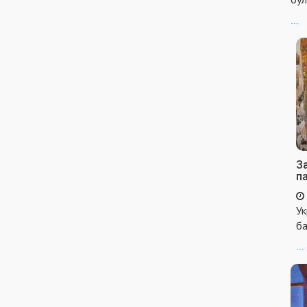
...
За
п
Ук
ба
...