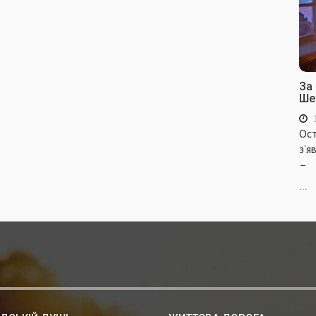
За
Ше
Ост
з’я
–
...