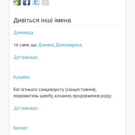
Дивіться інші імена
Домовіда
те саме, що
Доманя
,
Доможириха
.
Детальніше...
Купайло
Бог літнього сонцевороту (сонцестояння),
покровитель шлюбу, кохання, продовження роду;
Детальніше...
Боголіп