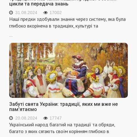
цикли та передача знань
31.08.2024
17002
Наші предки здобували знання через систему, яка була
глибоко вкорінена в традиціях, культурі та
...
Забуті свята України: традиції, яких ми вже не
пам'ятаємо
20.08.2024
17747
Український народ багатий на традиції та обряди,
багато з яких сягають своїм корінням глибоко в