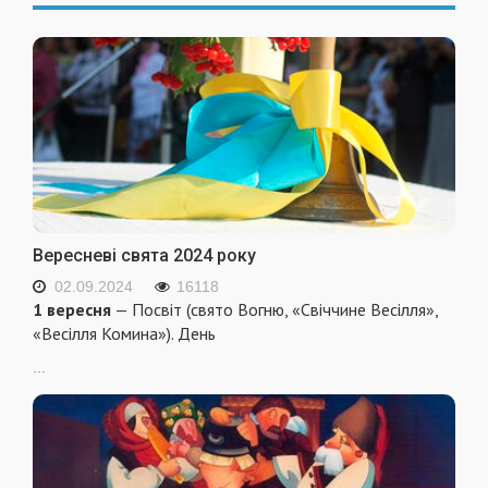
Вересневі свята 2024 року
02.09.2024
16118
1 вересня
— Посвіт (свято Вогню, «Свіччине Весілля»,
«Весілля Комина»). День
...