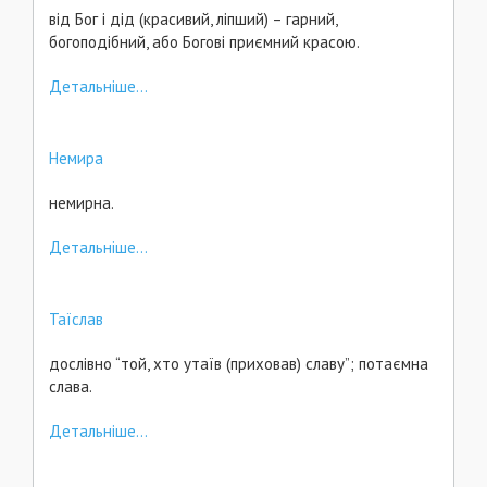
від Бог і дід (красивий, ліпший) – гарний,
богоподібний, або Богові приємний красою.
Детальніше...
Немира
немирна.
Детальніше...
Таїслав
дослівно “той, хто утаїв (приховав) славу”; потаємна
слава.
Детальніше...