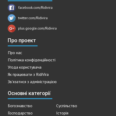
facebook.com/Ridivira
twitter.com/Ridivira
plus.google.com/Ridivira
Про проект
Про нас
Політика конфіденційності
Угода користувача
Як працювати з RidiVira
Зв'язатися з адміністрацією
Основні категорії
Богознавство
Суспільство
Господарство
Історія