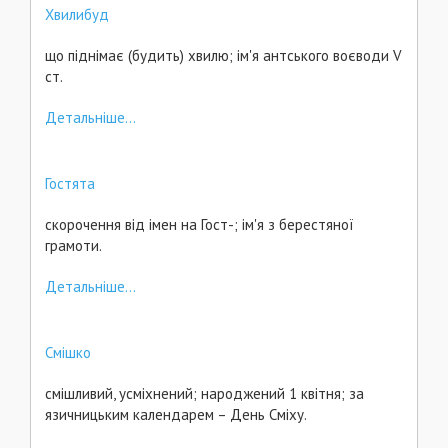
Хвилибуд
що піднімає (будить) хвилю; ім'я антського воєводи V
ст.
Детальніше...
Гостята
скорочення від імен на Гост-; ім'я з берестяної
грамоти.
Детальніше...
Смішко
смішливий, усміхнений; народжений 1 квітня; за
язичницьким календарем – День Сміху.