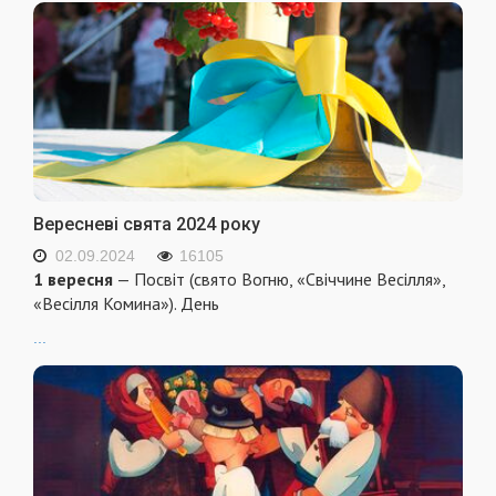
Вересневі свята 2024 року
02.09.2024
16105
1 вересня
— Посвіт (свято Вогню, «Свіччине Весілля»,
«Весілля Комина»). День
...