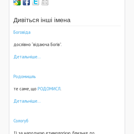
Дивіться інші імена
Боговіда
дослівно “відаюча Богів”.
Детальніше...
Родомишль
те саме, що
РОДОМИСЛ
.
Детальніше...
Сологуб
1) за народною етимологією, близьке до