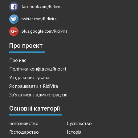
facebook.com/Ridivira
twitter.com/Ridivira
plus.google.com/Ridivira
Про проект
Про нас
Політика конфіденційності
Угода користувача
Як працювати з RidiVira
Зв'язатися з адміністрацією
Основні категорії
Богознавство
Суспільство
Господарство
Історія