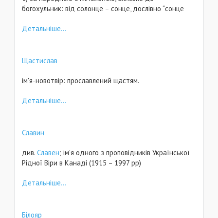
богохульник: від солонце – сонце, дослівно “сонце
Детальніше...
Щастислав
ім'я-новотвір: прославлений щастям.
Детальніше...
Славин
див.
Славен
; ім'я одного з проповідників Української
Рідної Віри в Канаді (1915 – 1997 рр)
Детальніше...
Білояр