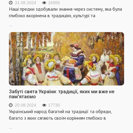
31.08.2024
16955
Наші предки здобували знання через систему, яка була
глибоко вкорінена в традиціях, культурі та
...
Забуті свята України: традиції, яких ми вже не
пам'ятаємо
20.08.2024
17730
Український народ багатий на традиції та обряди,
багато з яких сягають своїм корінням глибоко в
...