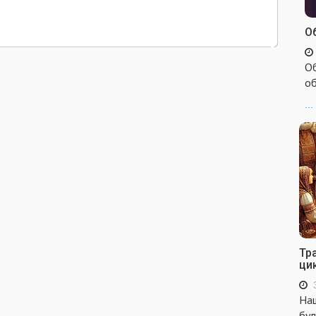
Об
Об
об
...
Тр
ци
Наш
бул