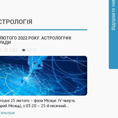
СТРОЛОГІЯ
 ЛЮТОГО 2022 РОКУ. АСТРОЛОГІЧНІ
РАДИ
5. 02. 2022
19155
годні 25 лютого – фаза Місяця: IV чверть
арий Місяць), з 03:20 – 25-й місячний…
тальніше