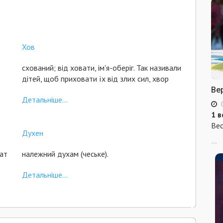
Хов
схований; від ховати, ім'я-оберіг. Так називали
дітей, щоб приховати їх від злих сил, хвор
Ве
Детальніше...
1 в
Вес
Духен
...
рат
належний духам (чеське).
Детальніше...