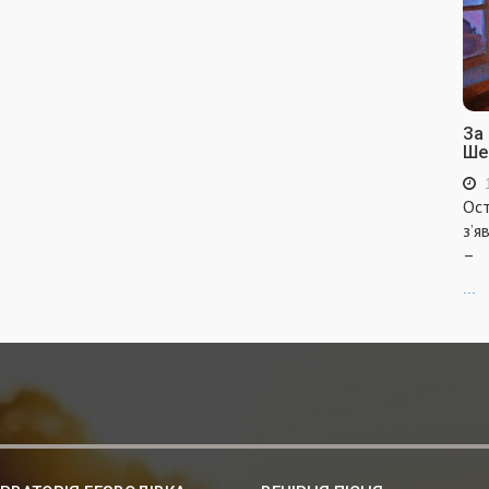
За
Ше
Ост
з’я
–
...