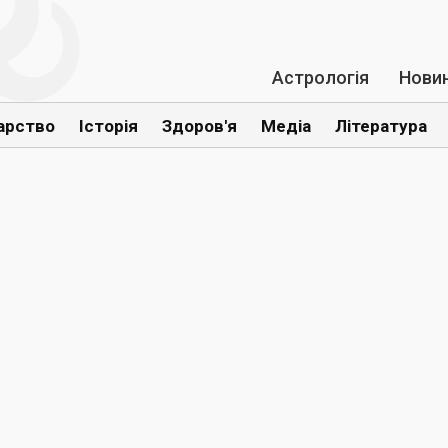
Астрологія
Нови
арство
Історія
Здоров'я
Медіа
Література