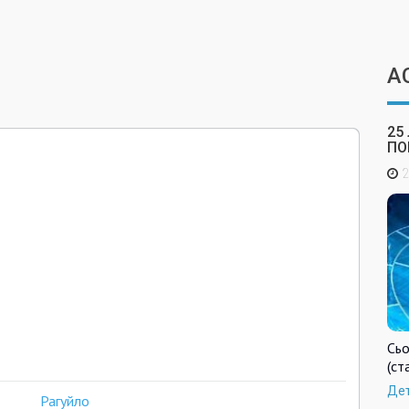
А
25
ПО
2
Сьо
(ст
Де
Рагуйло