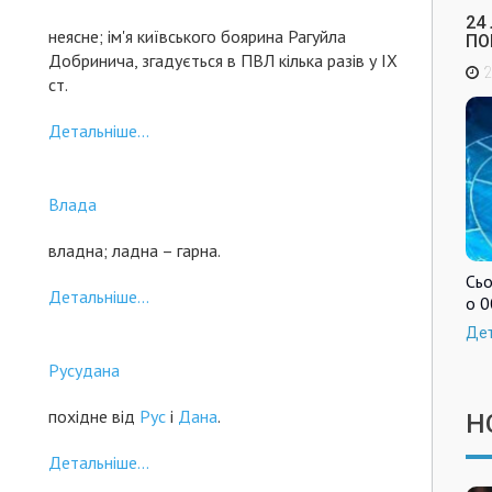
24
неясне; ім'я київського боярина Рагуйла
ПО
Добринича, згадується в ПВЛ кілька разів у ІХ
2
ст.
Детальніше...
Влада
владна; ладна – гарна.
Сьо
Детальніше...
о 0
Де
Русудана
похідне від
Рус
і
Дана
.
Н
Детальніше...