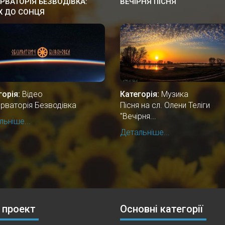
РВАТОРІЯ БЕЗВОДІВКА:
ВЕЧІРНЯ ПІСНЯ
Х ДО СОНЦЯ
горія:
Відео
Категорія:
Музика
рваторія Безводівка
Пісня на сл. Олени Теліги
"Вечірня...
ьніше...
Детальніше...
 проект
Основні категорії