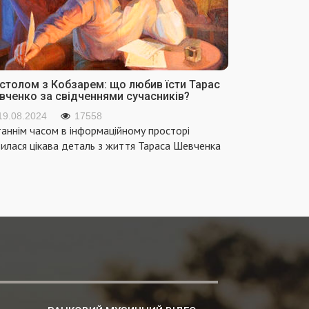
 столом з Кобзарем: що любив їсти Тарас
вченко за свідченнями сучасників?
19.08.2024
17558
аннім часом в інформаційному просторі
вилася цікава деталь з життя Тараса Шевченка