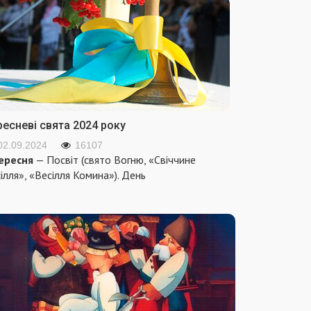
ресневі свята 2024 року
02.09.2024
16107
ересня
— Посвіт (свято Вогню, «Свіччине
ілля», «Весілля Комина»). День