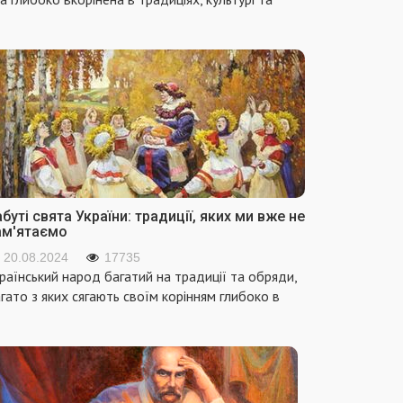
буті свята України: традиції, яких ми вже не
ам'ятаємо
20.08.2024
17735
раїнський народ багатий на традиції та обряди,
гато з яких сягають своїм корінням глибоко в