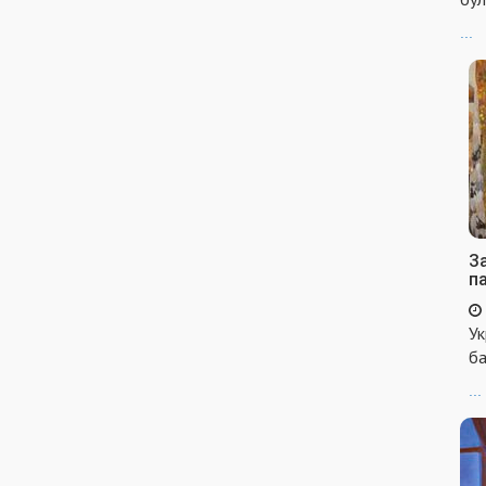
...
За
п
Ук
ба
...