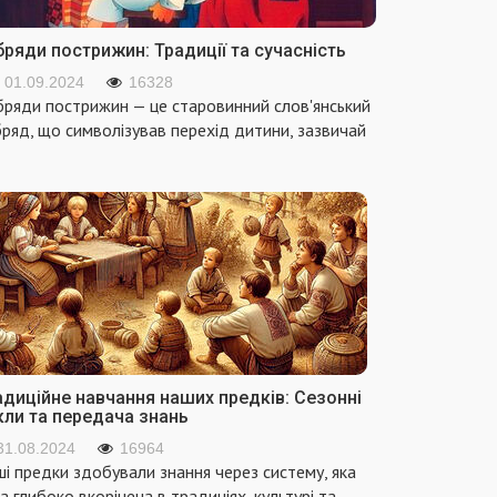
ряди пострижин: Традиції та сучасність
01.09.2024
16328
ряди пострижин — це старовинний слов'янський
ряд, що символізував перехід дитини, зазвичай
адиційне навчання наших предків: Сезонні
кли та передача знань
31.08.2024
16964
і предки здобували знання через систему, яка
а глибоко вкорінена в традиціях, культурі та