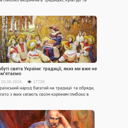
буті свята України: традиції, яких ми вже не
ам'ятаємо
20.08.2024
17739
раїнський народ багатий на традиції та обряди,
гато з яких сягають своїм корінням глибоко в