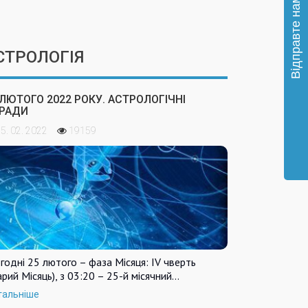
СТРОЛОГІЯ
 ЛЮТОГО 2022 РОКУ. АСТРОЛОГІЧНІ
РАДИ
5. 02. 2022
19159
годні 25 лютого – фаза Місяця: IV чверть
арий Місяць), з 03:20 – 25-й місячний…
тальніше