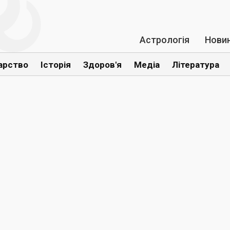
Астрологія
Нови
арство
Історія
Здоров'я
Медіа
Література