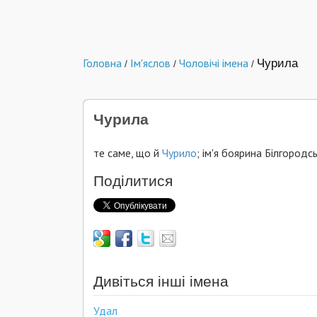
Головна
Ім'яслов
Чоловічі імена
Чурила
/
/
/
Чурила
те саме, що й
Чурило
; ім'я боярина Білгородс
Поділитися
Дивіться інші імена
Удал