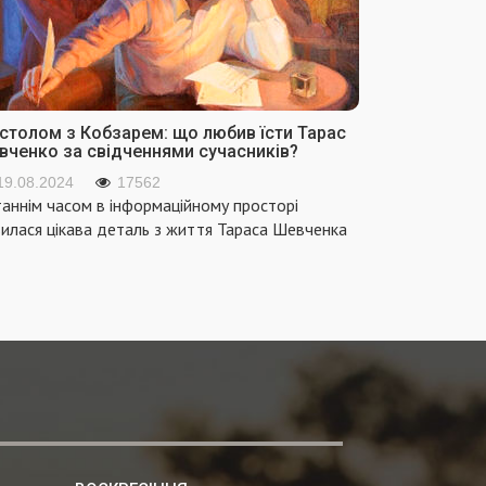
 столом з Кобзарем: що любив їсти Тарас
вченко за свідченнями сучасників?
19.08.2024
17562
аннім часом в інформаційному просторі
вилася цікава деталь з життя Тараса Шевченка