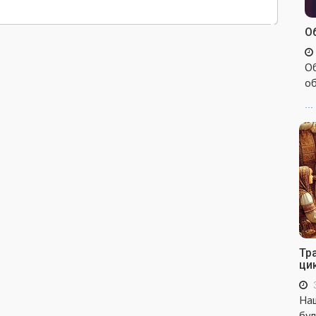
Об
Об
об
...
Тр
ци
Наш
бул