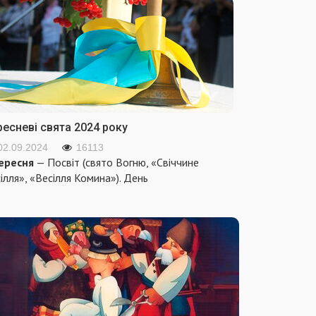
ресневі свята 2024 року
02.09.2024
16113
ересня
— Посвіт (свято Вогню, «Свіччине
ілля», «Весілля Комина»). День