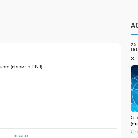
А
25
ПО
2
ького (відоме з ПВЛ).
Сьо
(ст
Де
Бислав