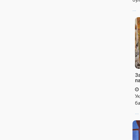
...
За
п
Ук
ба
...