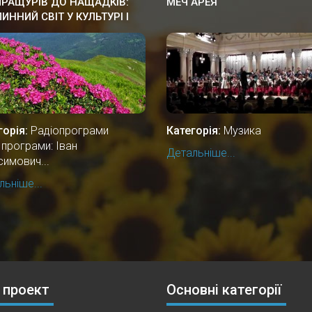
ПРАЩУРІВ ДО НАЩАДКІВ:
МЕЧ АРЕЯ
ИННИЙ СВІТ У КУЛЬТУРІ І
АЯХ УКРАЇНСЬКОГО
ОДУ
горія:
Радіопрограми
Категорія:
Музика
 програми: Іван
Детальніше...
симович...
ьніше...
 проект
Основні категорії