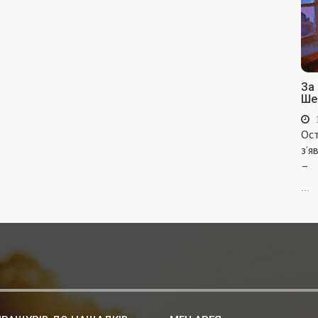
За
Ше
Ост
з’я
–
...