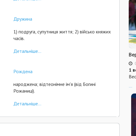
Дружина
1) подруга, супутниця життя; 2) військо княжих
часів.
Детальніше...
Ве
1 в
Рождена
Вес
народжена; відтеонімне ім'я (від Богині
...
Рожаниці).
Детальніше...