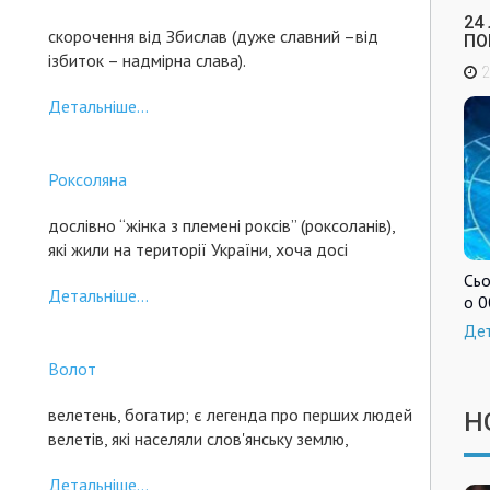
24
скорочення від Збислав (дуже славний –від
ПО
ізбиток – надмірна слава).
2
Детальніше...
Роксоляна
дослівно “жінка з племені роксів” (роксоланів),
які жили на території України, хоча досі
Сьо
Детальніше...
о 0
Де
Волот
велетень, богатир; є легенда про перших людей
Н
велетів, які населяли слов'янську землю,
Детальніше...