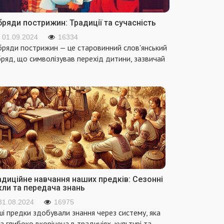
ряди пострижин: Традиції та сучасність
01.09.2024
16334
ряди пострижин — це старовинний слов'янський
ряд, що символізував перехід дитини, зазвичай
адиційне навчання наших предків: Сезонні
кли та передача знань
31.08.2024
16975
і предки здобували знання через систему, яка
а глибоко вкорінена в традиціях, культурі та