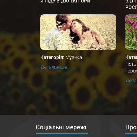
Я ПІДУ В ДАЛЕКІ ГОРИ
ВІД 
РОСЛ
ЗВИЧ
НАР
Категорія:
Музика
Кате
Гість
Детальніше...
Гера
Детал
Соціальні мережі
Про