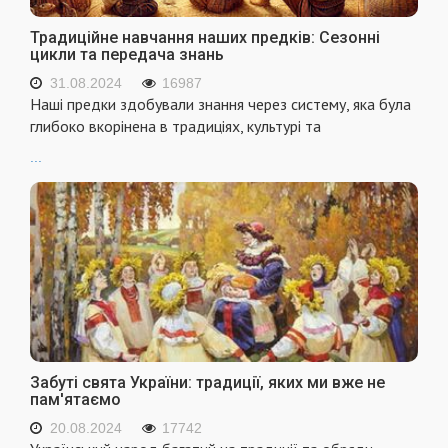
Традиційне навчання наших предків: Сезонні
цикли та передача знань
31.08.2024
16987
Наші предки здобували знання через систему, яка була
глибоко вкорінена в традиціях, культурі та
...
Забуті свята України: традиції, яких ми вже не
пам'ятаємо
20.08.2024
17742