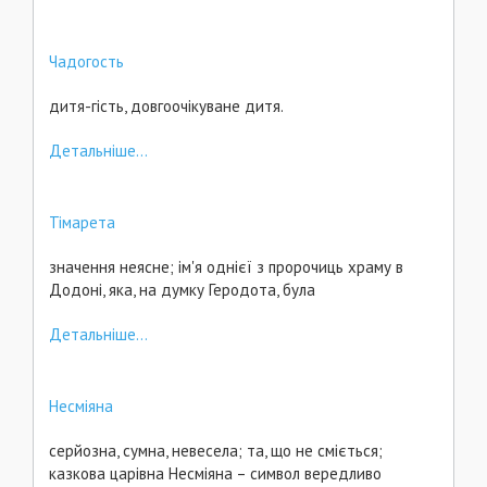
Чадогость
дитя-гість, довгоочікуване дитя.
Детальніше...
Тімарета
значення неясне; ім'я однієї з пророчиць храму в
Додоні, яка, на думку Геродота, була
Детальніше...
Несміяна
серйозна, сумна, невесела; та, що не сміється;
казкова царівна Несміяна – символ вередливо