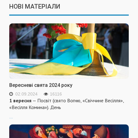
НОВІ МАТЕРІАЛИ
Вересневі свята 2024 року
02.09.2024
16116
1 вересня
— Посвіт (свято Вогню, «Свіччине Весілля»,
«Весілля Комина»). День
...