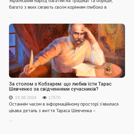
Український народ багатий на традиції та обряди,
багато з яких сягають своїм корінням глибоко в
...
За столом з Кобзарем: що любив їсти Тарас
Шевченко за свідченнями сучасників?
19.08.2024
17570
Останнім часом в інформаційному просторі з’явилася
цікава деталь з життя Тараса Шевченка –
...