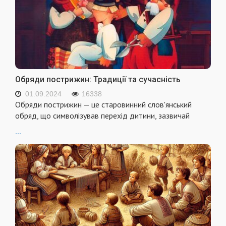
Обряди пострижин: Традиції та сучасність
01.09.2024
16338
Обряди пострижин — це старовинний слов'янський
обряд, що символізував перехід дитини, зазвичай
...