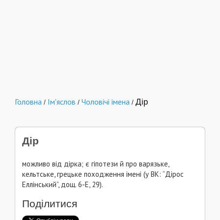
Головна
Ім'яслов
Чоловічі імена
Дір
/
/
/
Дір
можливо від дірка; є гіпотези й про варязьке,
кельтське, грецьке походження імені (у ВК: “Дірос
Еллінський”, дощ. 6-Е, 29).
Поділитися