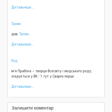
Детальніше...
Триян
див.
Троян
.
Детальніше...
Род
ім'я Прабога – творця Всесвіту і людського роду;
згадується у ВК: “І тут у Сварги перші
Детальніше...
Залишити коментар