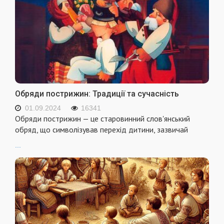
Обряди пострижин: Традиції та сучасність
01.09.2024
16341
Обряди пострижин — це старовинний слов'янський
обряд, що символізував перехід дитини, зазвичай
...