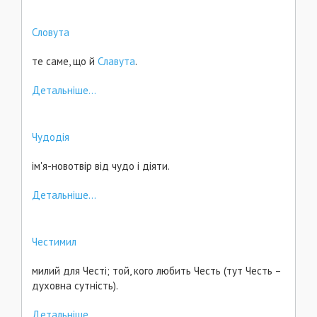
Словута
те саме, що й
Славута
.
Детальніше...
Чудодія
ім'я-новотвір від чудо і діяти.
Детальніше...
Честимил
милий для Честі; той, кого любить Честь (тут Честь –
духовна сутність).
Детальніше...