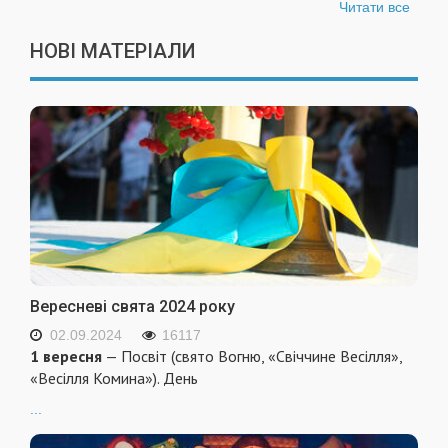
Читати все
НОВІ МАТЕРІАЛИ
Вересневі свята 2024 року
02.09.2024
16117
1 вересня
— Посвіт (свято Вогню, «Свіччине Весілля»,
«Весілля Комина»). День
...