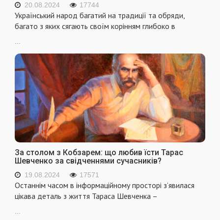
20.08.2024
17744
Український народ багатий на традиції та обряди,
багато з яких сягають своїм корінням глибоко в
...
За столом з Кобзарем: що любив їсти Тарас
Шевченко за свідченнями сучасників?
19.08.2024
17571
Останнім часом в інформаційному просторі з’явилася
цікава деталь з життя Тараса Шевченка –
...