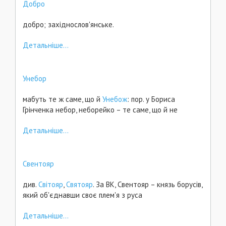
Добро
добро; західнослов'янське.
Детальніше...
Унебор
мабуть те ж саме, що й
Унебож
: пор. у Бориса
Грінченка небор, неборейко – те саме, що й не
Детальніше...
Свентояр
див.
Світояр
,
Святояр
. За ВК, Свентояр – князь борусів,
який об'єднавши своє плем'я з руса
Детальніше...