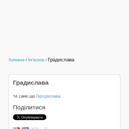
Головна
Ім'яслов
Градислава
/
/
Градислава
те саме, що
Городислава
.
Поділитися