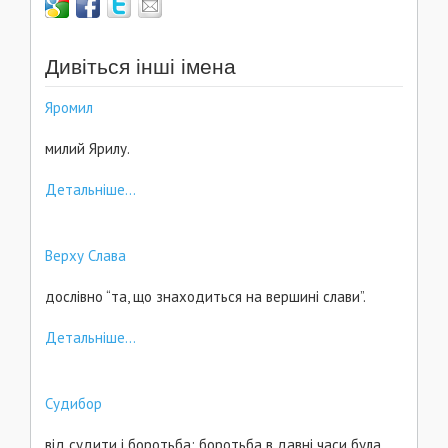
Дивіться інші імена
Яромил
милий Ярилу.
Детальніше...
Верху Слава
дослівно “та, що знаходиться на вершині слави”.
Детальніше...
Судибор
від судити і боротьба; боротьба в давні часи була