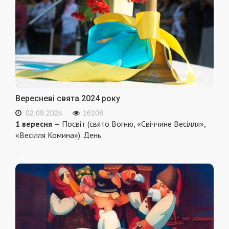
Вересневі свята 2024 року
02.09.2024
16108
1 вересня
— Посвіт (свято Вогню, «Свіччине Весілля»,
«Весілля Комина»). День
...