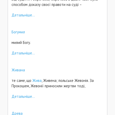
способом доказу своєї правоти на суді –
Детальніше...
Богумил
милий Богу.
Детальніше...
Живана
те саме, що
Жива
, Живена; польське Жевонія. За
Прокошем, Жевонії приносили жертви тоді,
Детальніше...
Древа