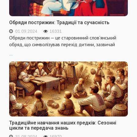
Обряди пострижин: Традиції та сучасність
01.09.2024
16331
Обряди пострижин — це старовинний слов'янський
обряд, що символізував перехід дитини, зазвичай
...
Традиційне навчання наших предків: Сезонні
цикли та передача знань
31.08.2024
16970