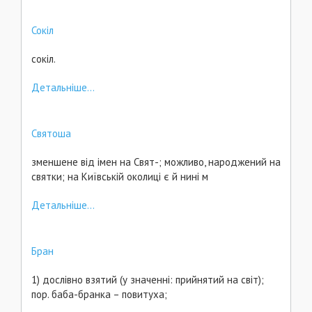
Сокіл
сокіл.
Детальніше...
Святоша
зменшене від імен на Свят-; можливо, народжений на
святки; на Київській околиці є й нині м
Детальніше...
Бран
1) дослівно взятий (у значенні: прийнятий на світ);
пор. баба-бранка – повитуха;