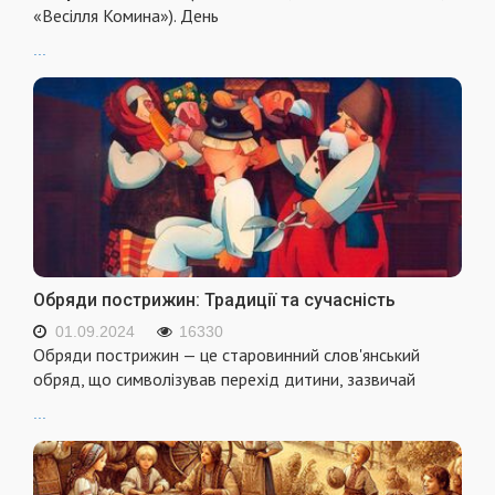
«Весілля Комина»). День
...
Обряди пострижин: Традиції та сучасність
01.09.2024
16330
Обряди пострижин — це старовинний слов'янський
обряд, що символізував перехід дитини, зазвичай
...