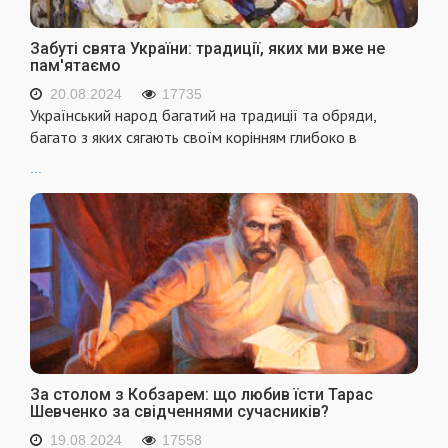
Забуті свята України: традиції, яких ми вже не
пам'ятаємо
20.08.2024
17735
Український народ багатий на традиції та обряди,
багато з яких сягають своїм корінням глибоко в
...
За столом з Кобзарем: що любив їсти Тарас
Шевченко за свідченнями сучасників?
19.08.2024
17558