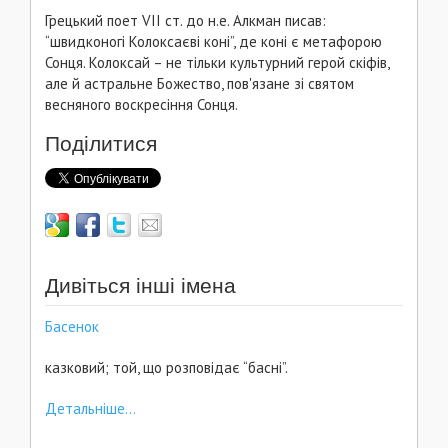
Грецький поет VІІ ст. до н.е. Алкман писав:
“швидконогі Колоксаєві коні”, де коні є метафорою
Сонця. Колоксай – не тільки культурний герой скіфів,
але й астральне Божество, пов'язане зі святом
весняного воскресіння Сонця.
Поділитися
Дивіться інші імена
Басенок
казковий; той, що розповідає “басні”.
Детальніше...