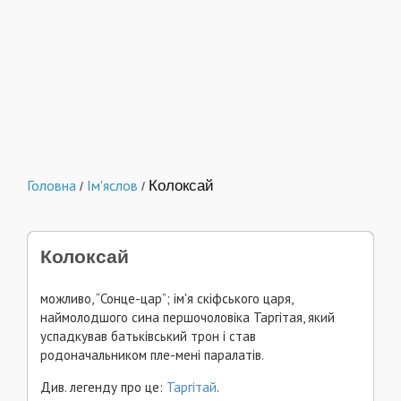
Головна
Ім'яслов
Колоксай
/
/
Колоксай
можливо, “Сонце-цар”; ім'я скіфського царя,
наймолодшого сина першочоловіка Таргітая, який
успадкував батьківський трон і став
родоначальником пле-мені паралатів.
Див. легенду про це:
Таргітай
.