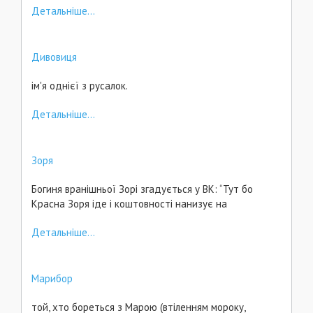
Детальніше...
Дивовиця
ім'я однієї з русалок.
Детальніше...
Зоря
Богиня вранішньої Зорі згадується у ВК: “Тут бо
Красна Зоря іде і коштовності нанизує на
Детальніше...
Марибор
той, хто бореться з Марою (втіленням мороку,