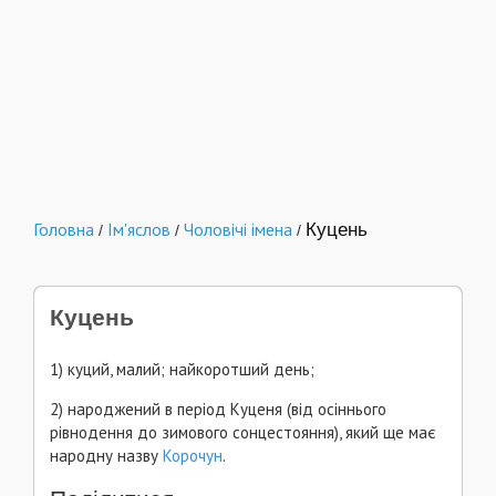
Головна
Ім'яслов
Чоловічі імена
Куцень
/
/
/
Куцень
1) куций, малий; найкоротший день;
2) народжений в період Куценя (від осіннього
рівнодення до зимового сонцестояння), який ще має
народну назву
Корочун
.