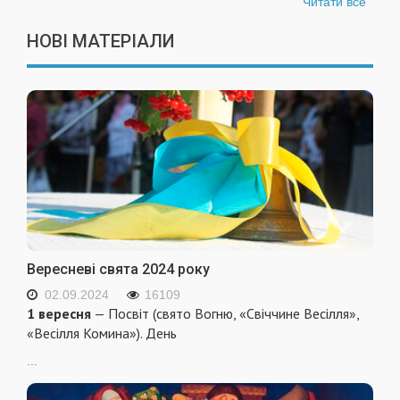
Читати все
НОВІ МАТЕРІАЛИ
Вересневі свята 2024 року
02.09.2024
16109
1 вересня
— Посвіт (свято Вогню, «Свіччине Весілля»,
«Весілля Комина»). День
...