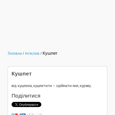
Головна
Ім'яслов
Кушпет
/
/
Кушпет
від кушпела, кушпетити – здіймати пил, куряву.
Поділитися