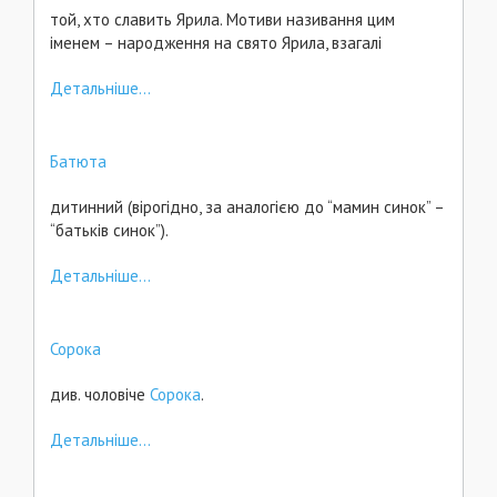
той, хто славить Ярила. Мотиви називання цим
іменем – народження на свято Ярила, взагалі
Детальніше...
Батюта
дитинний (вірогідно, за аналогією до “мамин синок” –
“батьків синок”).
Детальніше...
Сорока
див. чоловіче
Сорока
.
Детальніше...