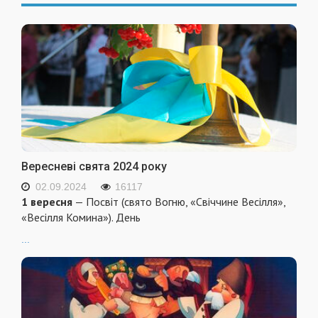
Вересневі свята 2024 року
02.09.2024
16117
1 вересня
— Посвіт (свято Вогню, «Свіччине Весілля»,
«Весілля Комина»). День
...