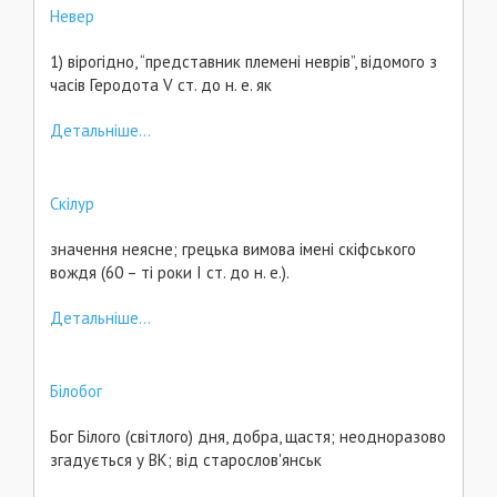
Невер
1) вірогідно, “представник племені неврів”, відомого з
часів Геродота V ст. до н. е. як
Детальніше...
Скілур
значення неясне; грецька вимова імені скіфського
вождя (60 – ті роки І ст. до н. е.).
Детальніше...
Білобог
Бог Білого (світлого) дня, добра, щастя; неодноразово
згадується у ВК; від старослов'янськ