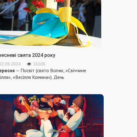
ресневі свята 2024 року
02.09.2024
16105
ересня
— Посвіт (свято Вогню, «Свіччине
ілля», «Весілля Комина»). День