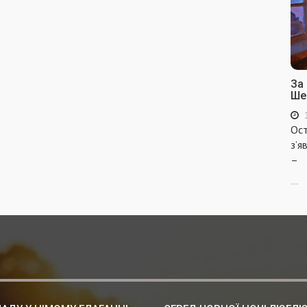
За
Ше
Ост
з’я
–
...