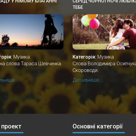
АДУ У НІМОМУ БЛАГАННІ
СЕРЕД ЧОРНОЇ НОЧІ ЛЮБЛЮ
ТЕБЕ
горія:
Музика
Категорія:
Музика
і на слова Тараса Шевченка
Слова Володимира Осипчук
Скороводи.
ьніше...
Детальніше...
 проект
Основні категорії