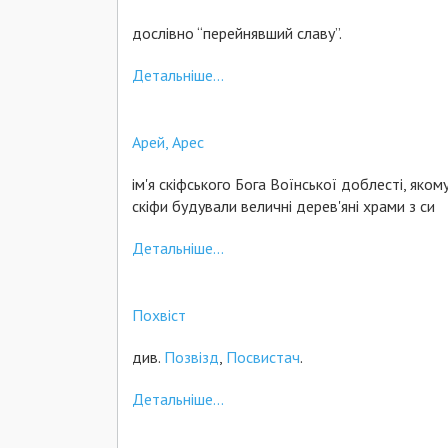
дослівно “перейнявший славу”.
Детальніше...
Арей, Арес
ім'я скіфського Бога Воїнської доблесті, яком
скіфи будували величні дерев'яні храми з си
Детальніше...
Похвіст
див.
Позвізд
,
Посвистач
.
Детальніше...