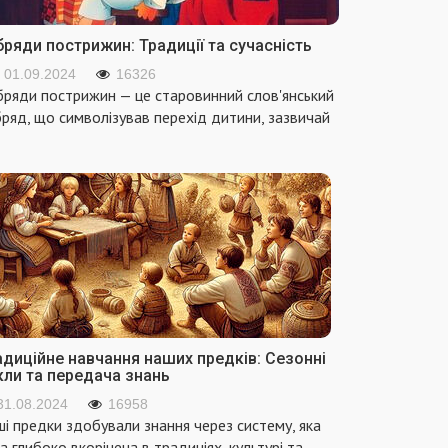
ряди пострижин: Традиції та сучасність
01.09.2024
16326
ряди пострижин — це старовинний слов'янський
ряд, що символізував перехід дитини, зазвичай
адиційне навчання наших предків: Сезонні
кли та передача знань
31.08.2024
16958
і предки здобували знання через систему, яка
а глибоко вкорінена в традиціях, культурі та