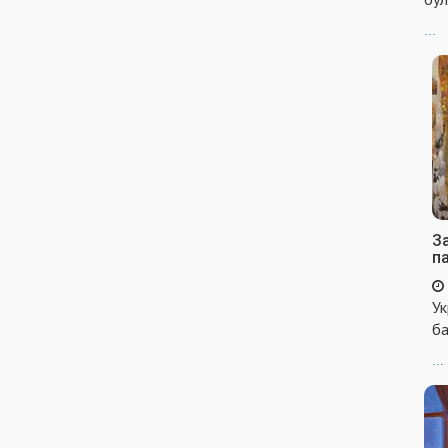
...
За
п
Ук
ба
...