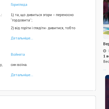
Горигляда
.:
1) та, що дивиться згори – переносно
“гордовита”;
2) від горіти і глядіти- дивитися, тобто
Детальніше...
Ве
Войнята
1 в
Вес
у,
син воїна.
...
Детальніше...