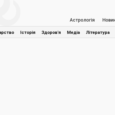
Астрологія
Нови
арство
Історія
Здоров'я
Медіа
Література