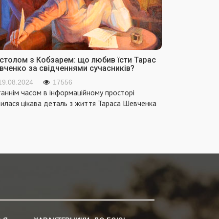
 столом з Кобзарем: що любив їсти Тарас
вченко за свідченнями сучасників?
19.08.2024
17556
аннім часом в інформаційному просторі
вилася цікава деталь з життя Тараса Шевченка