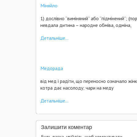
Міняйло
1) дослівно “виміняний” або “підмінений”; (пор
невдала дитина – народне обміва, одміна,
Детальніше...
Медорада
від мед і радіти, що переносно означало жінк
котра дає насолоду; чари на меду
Детальніше...
Залишити коментар
Будь ласка, увійдіть, щоб коментувати.