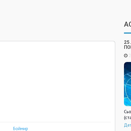
А
25
ПО
2
Сьо
(ст
Де
Боймир