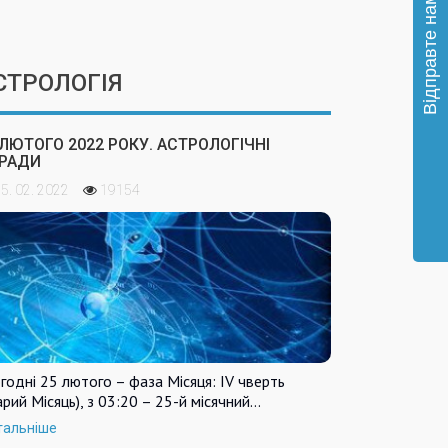
СТРОЛОГІЯ
 ЛЮТОГО 2022 РОКУ. АСТРОЛОГІЧНІ
РАДИ
5. 02. 2022
19154
годні 25 лютого – фаза Місяця: IV чверть
арий Місяць), з 03:20 – 25-й місячний…
тальніше