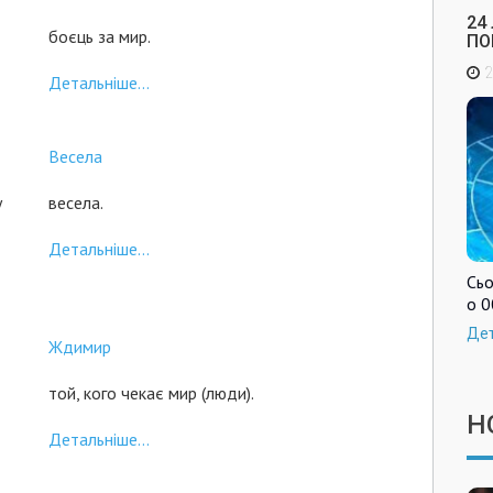
24
боєць за мир.
ПО
2
Детальніше...
Весела
у
весела.
Детальніше...
Сьо
о 0
Де
Ждимир
той, кого чекає мир (люди).
Н
Детальніше...