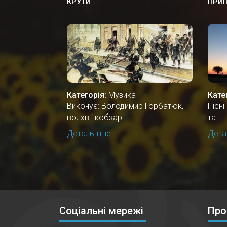
КРУТИ
ПРИП
Категорія:
Музика
Кате
Виконує: Володимир Горбатюк,
Пісн
волхв і кобзар
та...
Детальніше...
Детал
Соціальні мережі
Про