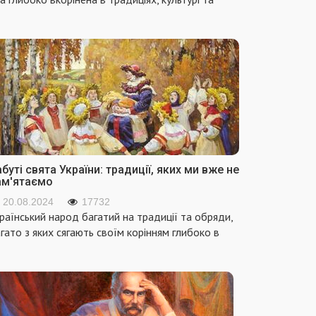
буті свята України: традиції, яких ми вже не
ам'ятаємо
20.08.2024
17732
раїнський народ багатий на традиції та обряди,
гато з яких сягають своїм корінням глибоко в