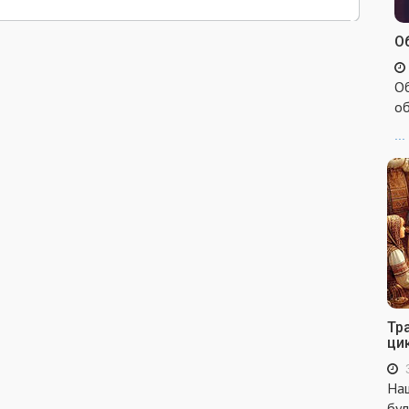
Об
Об
об
...
Тр
ци
Наш
бул