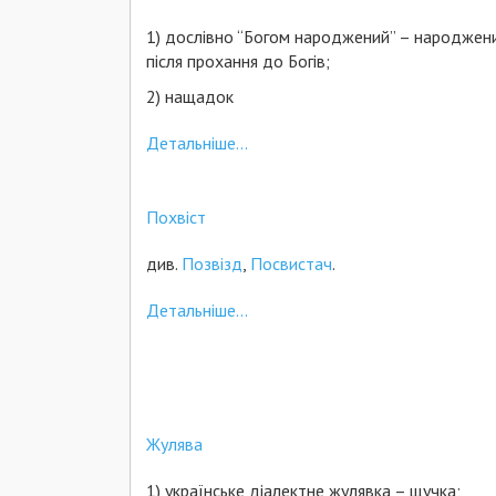
1) дослівно “Богом народжений” – народжен
після прохання до Богів;
2) нащадок
Детальніше...
Похвіст
див.
Позвізд
,
Посвистач
.
Детальніше...
Жулява
1) українське діалектне жулявка – щучка;