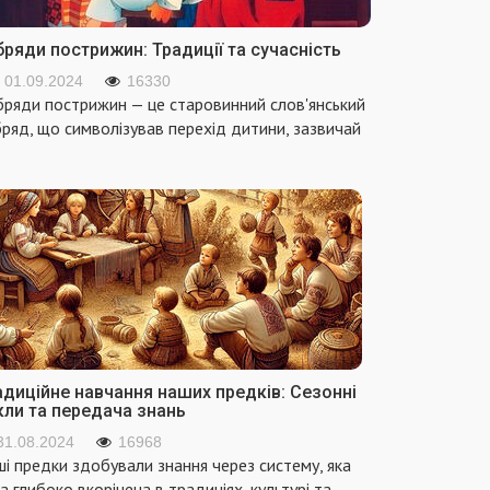
ряди пострижин: Традиції та сучасність
01.09.2024
16330
ряди пострижин — це старовинний слов'янський
ряд, що символізував перехід дитини, зазвичай
адиційне навчання наших предків: Сезонні
кли та передача знань
31.08.2024
16968
і предки здобували знання через систему, яка
а глибоко вкорінена в традиціях, культурі та