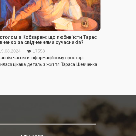
 столом з Кобзарем: що любив їсти Тарас
вченко за свідченнями сучасників?
19.08.2024
17558
аннім часом в інформаційному просторі
вилася цікава деталь з життя Тараса Шевченка