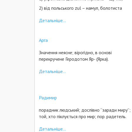
2) від польського zul – намул, болотиста
Детальніше...
Арга
Значення неясне; вірогідно, в основі
перекручене Геродотом Яр- (Ярка).
Детальніше...
Радимир
порадник людський; дослівно “заради миру”;
той, хто піклується про мир; пор. радетель.
Детальніше...