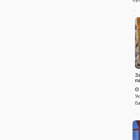
...
За
п
Ук
ба
...