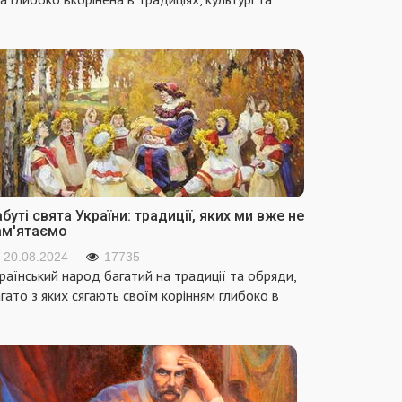
буті свята України: традиції, яких ми вже не
ам'ятаємо
20.08.2024
17735
раїнський народ багатий на традиції та обряди,
гато з яких сягають своїм корінням глибоко в