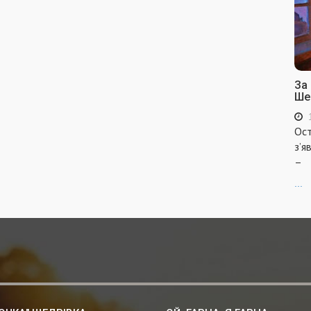
За
Ше
Ост
з’я
–
...