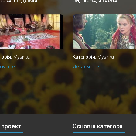
ОЧКА" ЩЕДРІВКА
ОЙ, ГАРНА, Я ГАРНА
горія:
Музика
Категорія:
Музика
ьніше...
Детальніше...
 проект
Основні категорії