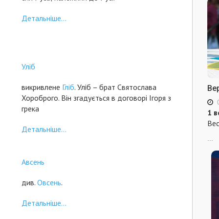
Детальніше...
Уліб
викривлене
Гліб
. Уліб – брат Святослава
Ве
Хороброго. Він згадується в договорі Ігоря з
грека
1 в
Вес
Детальніше...
...
Авсень
див.
Овсень
.
Детальніше...