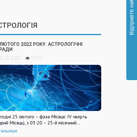
СТРОЛОГІЯ
 ЛЮТОГО 2022 РОКУ. АСТРОЛОГІЧНІ
РАДИ
5. 02. 2022
19155
годні 25 лютого – фаза Місяця: IV чверть
арий Місяць), з 03:20 – 25-й місячний…
тальніше