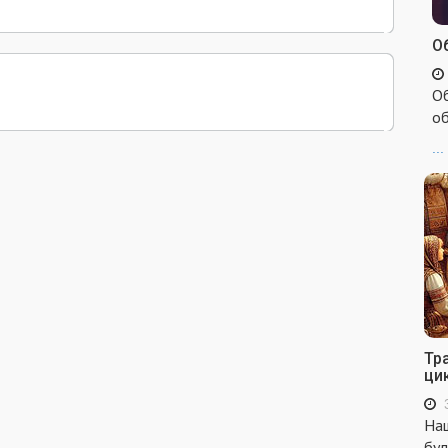
Об
Об
об
...
Тр
ци
Наш
бул