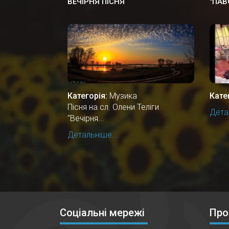
ВЕЧІРНЯ ПІСНЯ
"ПАВ
Категорія:
Музика
Кате
Пісня на сл. Олени Теліги
Детал
"Вечірня...
Детальніше...
Соціальні мережі
Про