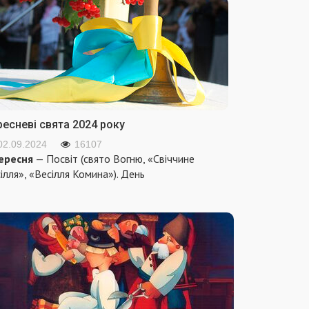
ресневі свята 2024 року
02.09.2024
16107
ересня
— Посвіт (свято Вогню, «Свіччине
ілля», «Весілля Комина»). День