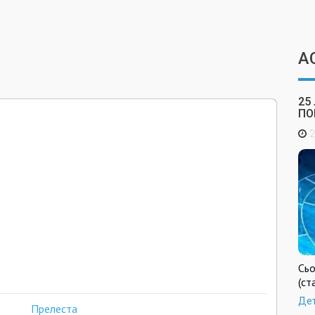
А
25
ПО
2
Сьо
(ст
Де
Прелеста