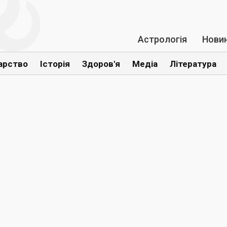
Астрологія
Нови
арство
Історія
Здоров'я
Медіа
Література