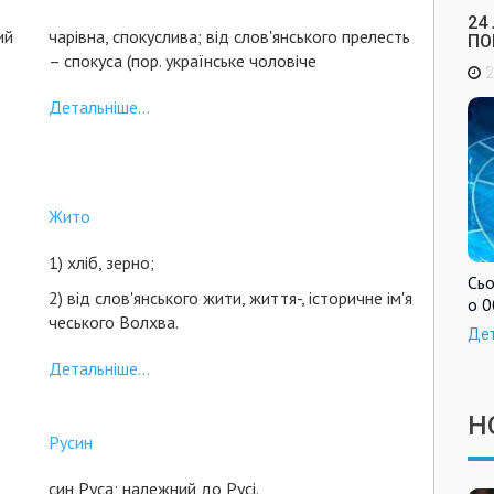
24
ий
чарівна, спокуслива; від слов'янського прелесть
ПО
– спокуса (пор. українське чоловіче
2
Детальніше...
Жито
1) хліб, зерно;
Сьо
2) від слов'янського жити, життя-, історичне ім'я
о 0
чеського Волхва.
Де
Детальніше...
Н
Русин
син Руса; належний до Русі.