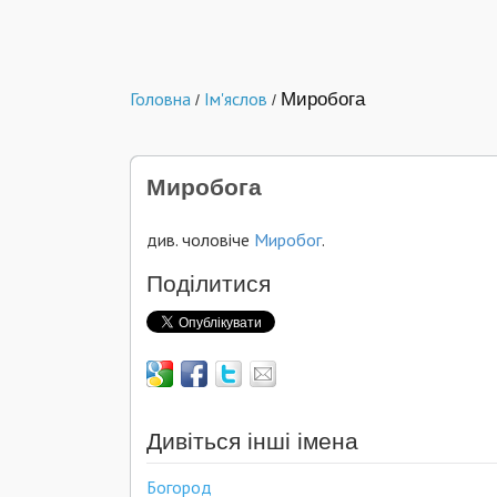
Головна
Ім'яслов
Миробога
/
/
Миробога
див. чоловіче
Миробог
.
Поділитися
Дивіться інші імена
Богород