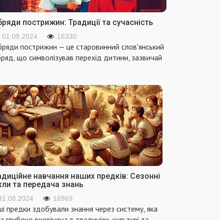
ряди пострижин: Традиції та сучасність
01.09.2024
16330
ряди пострижин — це старовинний слов'янський
ряд, що символізував перехід дитини, зазвичай
адиційне навчання наших предків: Сезонні
кли та передача знань
31.08.2024
16969
і предки здобували знання через систему, яка
а глибоко вкорінена в традиціях, культурі та