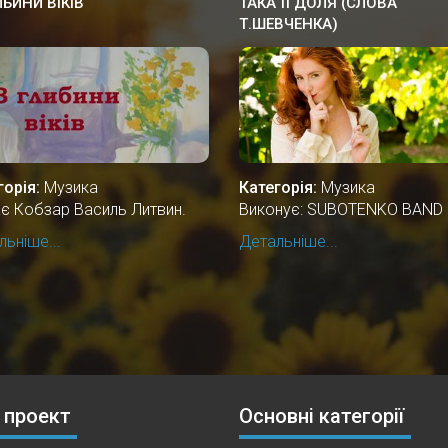
ИБИНИ ВІКІВ
ТАКА ЇЇ ДОЛЯ (СЛОВА
Т.ШЕВЧЕНКА)
горія:
Музика
Категорія:
Музика
ає Кобзар Василь Литвин.
Виконує: SUBOTENKO BAND
ьніше...
Детальніше...
 проект
Основні категорії