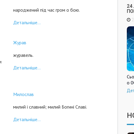
24
народжений під час гром о бою.
ПО
2
Детальніше...
Журав
журавель.
м
Детальніше...
Сьо
о 0
Де
Милослав
милий і славний; милий Богині Славі.
Н
Детальніше...