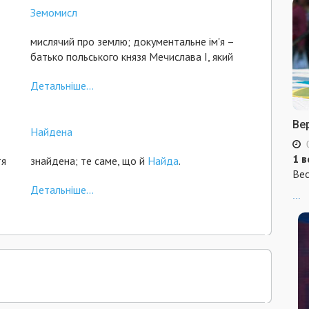
Земомисл
мислячий про землю; документальне ім'я –
батько польського князя Мечислава І, який
Детальніше...
Ве
Найдена
1 в
тя
знайдена; те саме, що й
Найда
.
Вес
Детальніше...
...