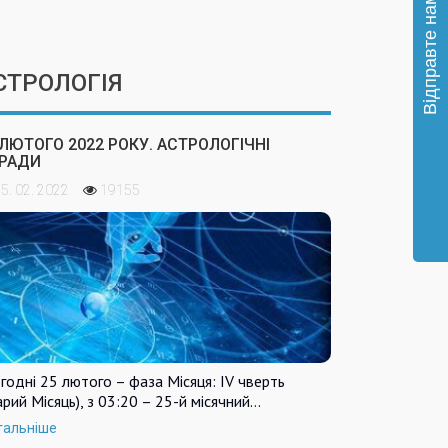
СТРОЛОГІЯ
 ЛЮТОГО 2022 РОКУ. АСТРОЛОГІЧНІ
РАДИ
5. 02. 2022
19155
годні 25 лютого – фаза Місяця: IV чверть
арий Місяць), з 03:20 – 25-й місячний…
тальніше