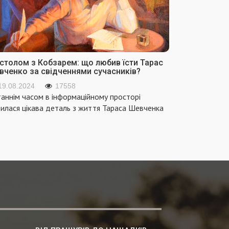
 столом з Кобзарем: що любив їсти Тарас
вченко за свідченнями сучасників?
19.08.2024
17558
аннім часом в інформаційному просторі
вилася цікава деталь з життя Тараса Шевченка