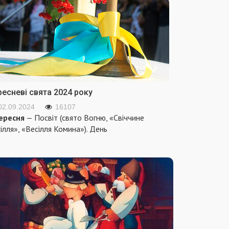
ресневі свята 2024 року
02.09.2024
16107
ересня
— Посвіт (свято Вогню, «Свіччине
ілля», «Весілля Комина»). День