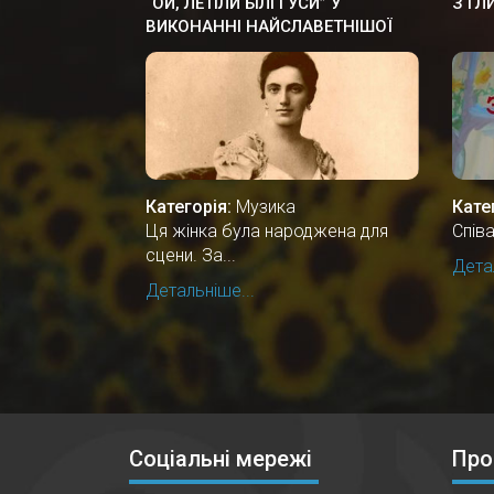
“ОЙ, ЛЕТІЛИ БІЛІ ГУСИ” У
З ГЛ
ВИКОНАННІ НАЙСЛАВЕТНІШОЇ
ОПЕРНОЇ СПІВАЧКИ СОЛОМIЇ
КРУШЕЛЬНИЦЬКОЇ
Категорія:
Музика
Кате
Ця жінка була народжена для
Спів
сцени. За...
Детал
Детальніше...
Соціальні мережі
Про