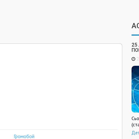
А
25
ПО
2
Сьо
(ст
Де
Громобой