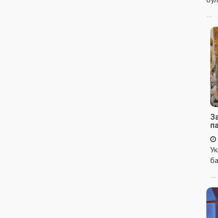
...
За
п
Ук
ба
...