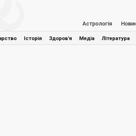
Астрологія
Нови
арство
Історія
Здоров'я
Медіа
Література