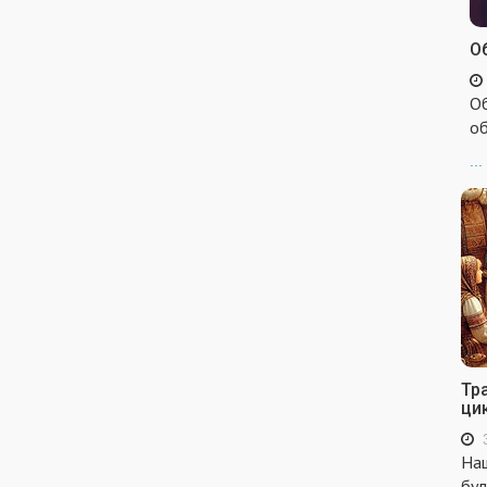
Об
Об
об
...
Тр
ци
Наш
бул