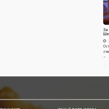
За
Ше
Ост
з’я
–
...