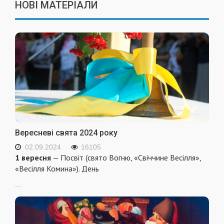
НОВІ МАТЕРІАЛИ
Вересневі свята 2024 року
02.09.2024
16105
1 вересня
— Посвіт (свято Вогню, «Свіччине Весілля»,
«Весілля Комина»). День
...