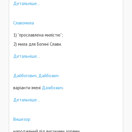
Детальніше...
Славомила
1) “прославлена милістю”;
2) мила для Богині Слави.
Детальніше...
Дайбогович, Дайбожич
варіанти імені
Дажбожич
.
Детальніше...
Вишезор
народжений під високими зорями.