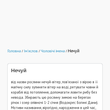
Головна
Ім'яслов
Чоловічі імена
Нечуй
/
/
/
Нечуй
від назви рослини нечуй-вітер, пов'язаної з вірою в її
магічну силу зупиняти вітер на воді, рятувати човни й
кораблі від потоплення, допомагати ловити рибу без
невода. Збирають цю рослину зимою на берегах
річок і озер опівночі 1-2 січня (Водокрес Богині Дани).
Мотиви називання, вірогідно, народження в цей час,