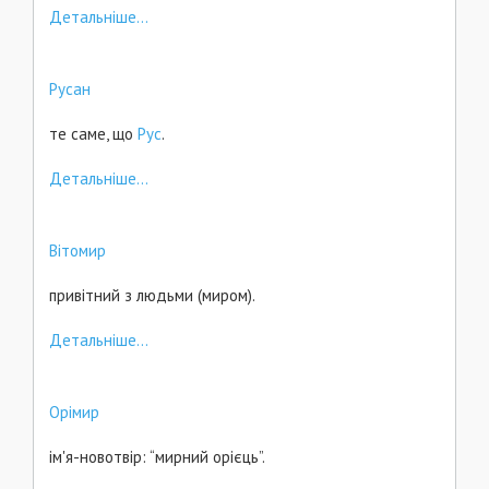
Детальніше...
Русан
те саме, що
Рус
.
Детальніше...
Вітомир
привітний з людьми (миром).
Детальніше...
Орімир
ім'я-новотвір: “мирний орієць”.