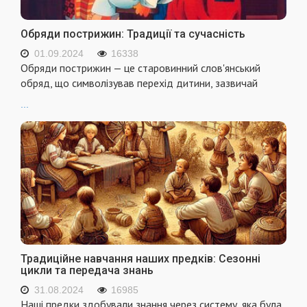
Обряди пострижин: Традиції та сучасність
01.09.2024
16338
Обряди пострижин — це старовинний слов'янський
обряд, що символізував перехід дитини, зазвичай
...
Традиційне навчання наших предків: Сезонні
цикли та передача знань
31.08.2024
16985
Наші предки здобували знання через систему, яка була