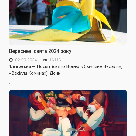
Вересневі свята 2024 року
02.09.2024
16116
1 вересня
— Посвіт (свято Вогню, «Свіччине Весілля»,
«Весілля Комина»). День
...