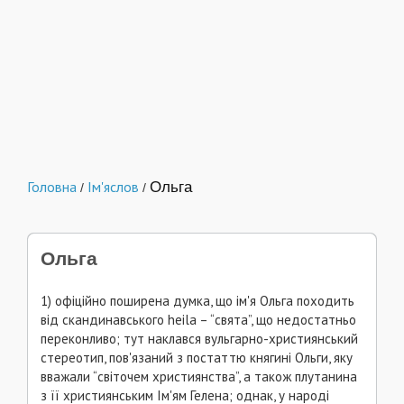
Головна
Ім'яслов
Ольга
/
/
Ольга
1) офіційно поширена думка, що ім'я Ольга походить
від скандинавського heila – “свята”, що недостатньо
переконливо; тут наклався вульгарно-християнський
стереотип, пов'язаний з постаттю княгині Ольги, яку
вважали “світочем християнства”, а також плутанина
з її християнським Ім'ям Гелена; однак, у народі