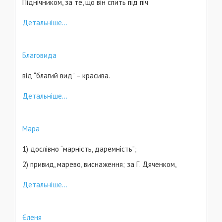
Піднічником, за те, що він спить під піч
Детальніше...
Благовида
від “благий вид” – красива.
Детальніше...
Мара
1) дослівно “марність, даремність”;
2) привид, марево, виснаження; за Г. Дяченком,
Детальніше...
Єленя