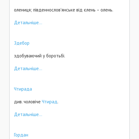
олениця; південнослов'янське від єлень – олень.
Детальніше...
Здебор
здобуваючий у боротьбі.
Детальніше...
Чтирада
див. чоловіче
Чтирад
.
Детальніше...
Гордан