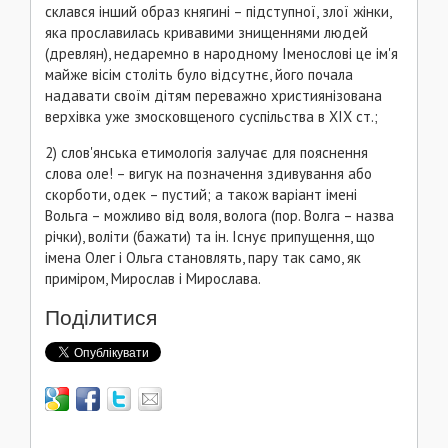
склався інший образ княгині – підступної, злої жінки,
яка прославилась кривавими знищеннями людей
(древлян), недаремно в народному Іменослові це ім'я
майже вісім століть було відсутнє, його почала
надавати своїм дітям переважно християнізована
верхівка уже змосковщеного суспільства в ХІХ ст.;
2) слов'янська етимологія залучає для пояснення
слова оле! – вигук на позначення здивування або
скорботи, одек – пустий; а також варіант імені
Вольга – можливо від воля, волога (пор. Волга – назва
річки), воліти (бажати) та ін. Існує припущення, що
імена Олег і Ольга становлять, пару так само, як
приміром, Мирослав і Мирослава.
Поділитися