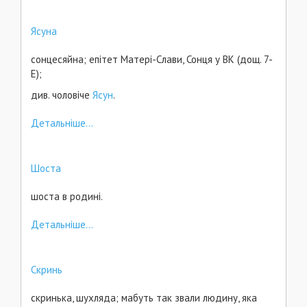
Ясуна
сонцесяйна; епітет Матері-Слави, Сонця у ВК (дощ. 7-
Е);
див. чоловіче
Ясун
.
Детальніше...
Шоста
шоста в родині.
Детальніше...
Скринь
скринька, шухляда; мабуть так звали людину, яка