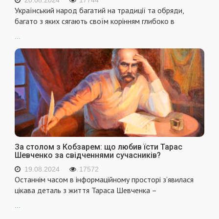
20.08.2024
17744
Український народ багатий на традиції та обряди,
багато з яких сягають своїм корінням глибоко в
...
За столом з Кобзарем: що любив їсти Тарас
Шевченко за свідченнями сучасників?
19.08.2024
17572
Останнім часом в інформаційному просторі з’явилася
цікава деталь з життя Тараса Шевченка –
...