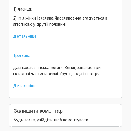
1) лисиця;
2) ім'я жінки Ізяслава Ярославовича згадується в
літописах у другій половині
Детальніше...
Триглава
давньослов'янська Богиня Землі, означає три
складові частини землі: ґрунт, вода і повітря.
Детальніше...
Залишити коментар
Будь ласка, увійдіть, щоб коментувати.