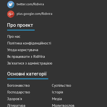
twitter.com/Ridivira
plus.google.com/Ridivira
Про проект
Про нас
Політика конфіденційності
Угода користувача
Як працювати з RidiVira
Зв'язатися з адміністрацією
Основні категорії
Богознавство
Суспільство
Господарство
Історія
Здоров'я
Медіа
Література
Молитвослов