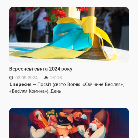
Вересневі свята 2024 року
02.09.2024
16116
1 вересня
— Посвіт (свято Вогню, «Свіччине Весілля»,
«Весілля Комина»). День
...