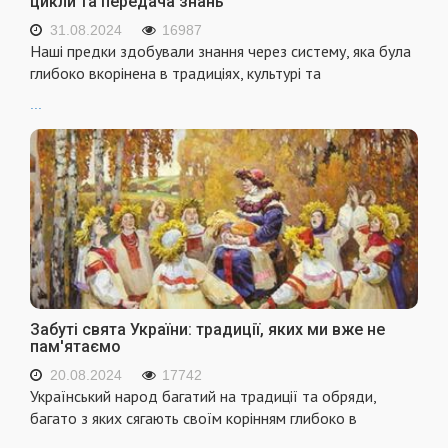
цикли та передача знань
31.08.2024
16987
Наші предки здобували знання через систему, яка була
глибоко вкорінена в традиціях, культурі та
...
Забуті свята України: традиції, яких ми вже не
пам'ятаємо
20.08.2024
17742
Український народ багатий на традиції та обряди,
багато з яких сягають своїм корінням глибоко в