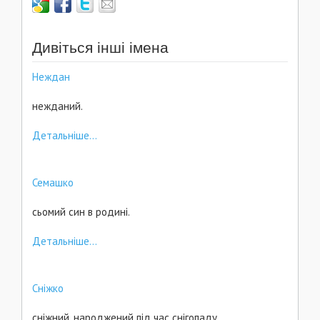
Дивіться інші імена
Неждан
нежданий.
Детальніше...
Семашко
сьомий син в родині.
Детальніше...
Сніжко
сніжний, народжений під час снігопаду