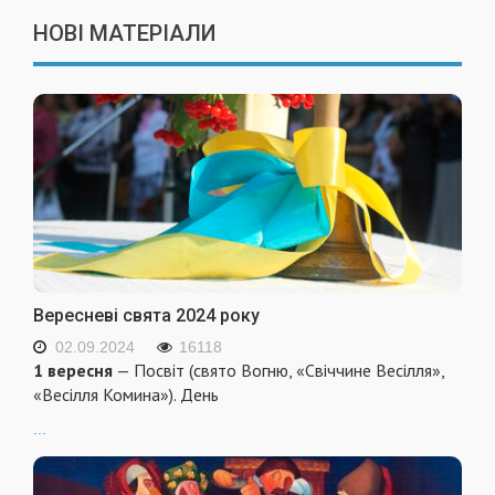
НОВІ МАТЕРІАЛИ
Вересневі свята 2024 року
02.09.2024
16118
1 вересня
— Посвіт (свято Вогню, «Свіччине Весілля»,
«Весілля Комина»). День
...