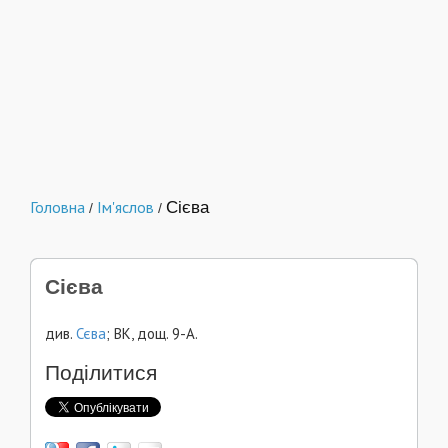
Головна
Ім'яслов
Сієва
/
/
Сієва
див.
Сєва
; ВК, дощ. 9-А.
Поділитися