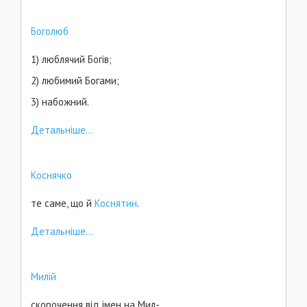
Боголюб
1) люблячий Богів;
2) любимий Богами;
3) набожний.
Детальніше...
Коснячко
те саме, що й
Коснятин
.
Детальніше...
Милій
скорочення від імен на Мил-.