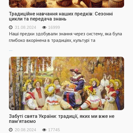
Традиційне навчання наших предків: Сезонні
цикли та передача знань
31.08.2024
16999
Наші предки здобували знання через систему, яка була
глибоко вкорінена в традиціях, культурі та
...
Забуті свята України: традиції, яких ми вже не
пам'ятаємо
20.08.2024
17745