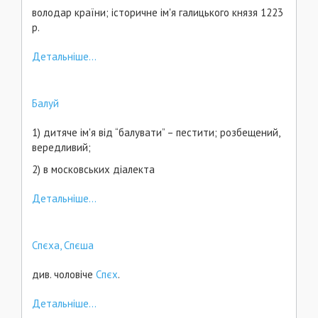
володар країни; історичне ім'я галицького князя 1223
p.
Детальніше...
Балуй
1) дитяче ім'я від “балувати” – пестити; розбещений,
вередливий;
2) в московських діалекта
Детальніше...
Спєха, Спєша
див. чоловіче
Спєх
.
Детальніше...