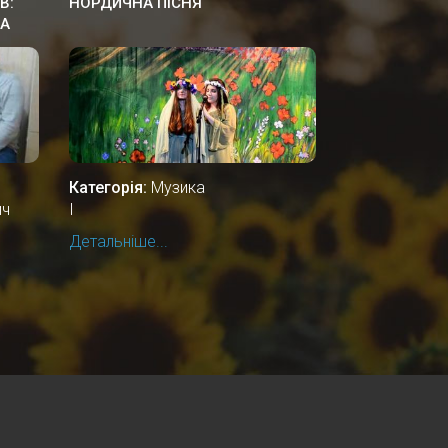
В:
НОРДИЧНА ПІСНЯ
НА
Категорія:
Музика
ич
І
Детальніше...