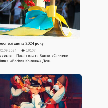
ресневі свята 2024 року
02.09.2024
16107
ересня
— Посвіт (свято Вогню, «Свіччине
ілля», «Весілля Комина»). День