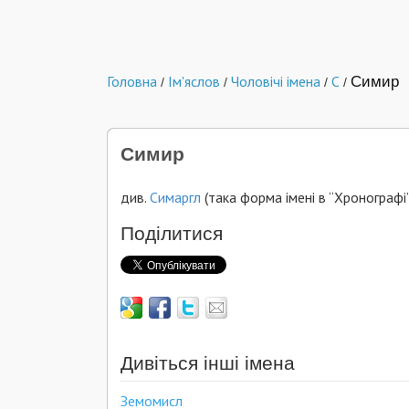
Головна
Ім'яслов
Чоловічі імена
С
Симир
/
/
/
/
Симир
див.
Симаргл
(така форма імені в “Хронографі”
Поділитися
Дивіться інші імена
Земомисл