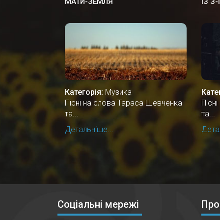
МАТИ-ЗЕМЛЯ
ІЗ З
Категорія:
Музика
Кате
Пісні на слова Тараса Шевченка
Пісн
та...
та...
Детальніше...
Детал
Соціальні мережі
Про