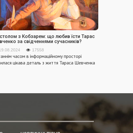
 столом з Кобзарем: що любив їсти Тарас
вченко за свідченнями сучасників?
19.08.2024
17558
аннім часом в інформаційному просторі
вилася цікава деталь з життя Тараса Шевченка