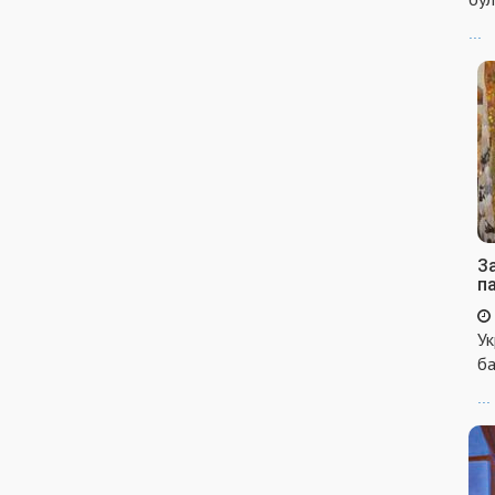
...
За
п
Ук
ба
...