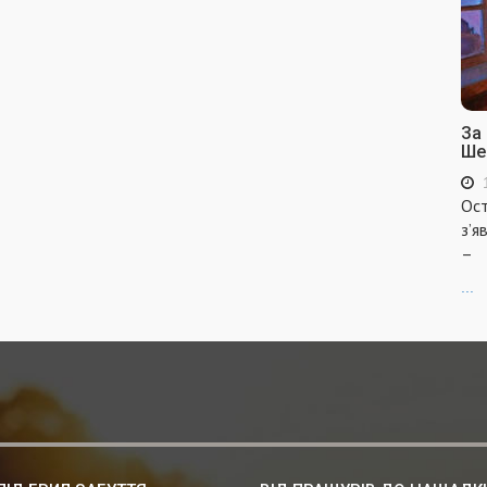
За
Ше
Ост
з’я
–
...