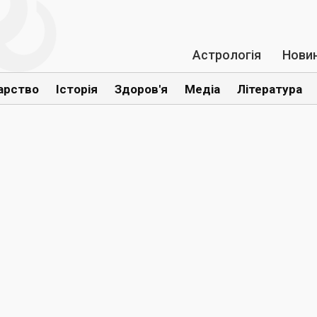
Астрологія
Нови
арство
Історія
Здоров'я
Медіа
Література