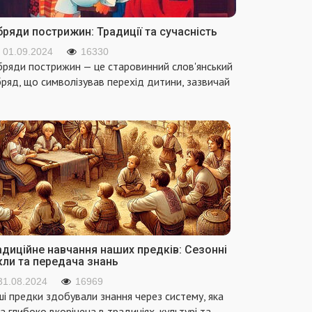
ряди пострижин: Традиції та сучасність
01.09.2024
16330
ряди пострижин — це старовинний слов'янський
ряд, що символізував перехід дитини, зазвичай
адиційне навчання наших предків: Сезонні
кли та передача знань
31.08.2024
16969
і предки здобували знання через систему, яка
а глибоко вкорінена в традиціях, культурі та