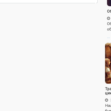
Об
Об
об
...
Тр
ци
Наш
бул