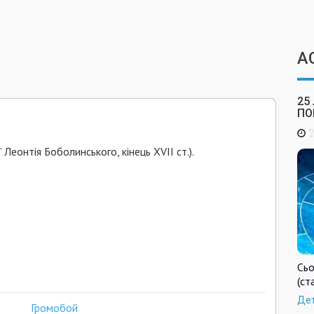
А
25
ПО
2
 Леонтія Боболинського, кінець ХVІІ ст.).
Сьо
(ст
Де
Громобой