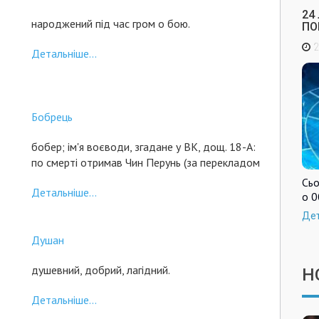
24
народжений під час гром о бою.
ПО
2
Детальніше...
Бобрець
бобер; ім'я воєводи, згадане у ВК, дощ. 18-А:
по смерті отримав Чин Перунь (за перекладом
Сьо
Детальніше...
о 0
Де
Душан
душевний, добрий, лагідний.
Н
Детальніше...