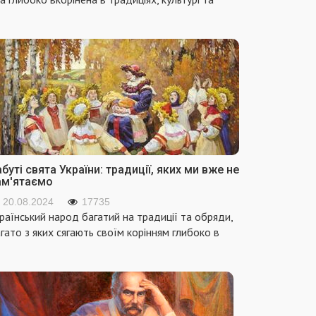
буті свята України: традиції, яких ми вже не
ам'ятаємо
20.08.2024
17735
раїнський народ багатий на традиції та обряди,
гато з яких сягають своїм корінням глибоко в