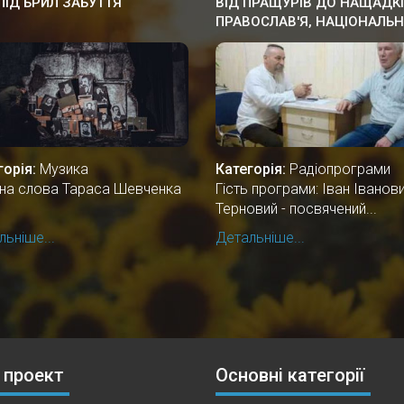
-ПІД БРИЛ ЗАБУТТЯ
ВІД ПРАЩУРІВ ДО НАЩАДКІ
ПРАВОСЛАВ'Я, НАЦІОНАЛЬ
КУЛЬТУРА ПРАУКРАЇНИ
горія:
Музика
Категорія:
Радіопрограми
і на слова Тараса Шевченка
Гість програми: Іван Іванов
Терновий - посвячений...
ьніше...
Детальніше...
 проект
Основні категорії