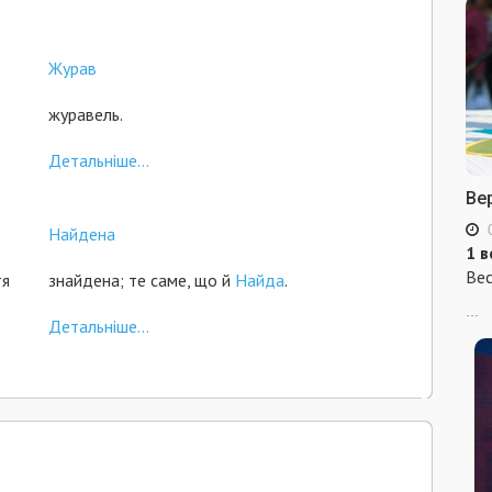
Журав
журавель.
Детальніше...
Ве
Найдена
1 в
Вес
тя
знайдена; те саме, що й
Найда
.
...
Детальніше...