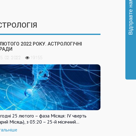
СТРОЛОГІЯ
 ЛЮТОГО 2022 РОКУ. АСТРОЛОГІЧНІ
РАДИ
5. 02. 2022
19155
годні 25 лютого – фаза Місяця: IV чверть
арий Місяць), з 03:20 – 25-й місячний…
тальніше